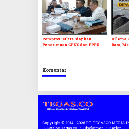
Pemprov Sultra Siapkan
Dilema 
Penerimaan CPNS dan PPPK
Bara, M
2027, DPRD Sultra Desak
Penerim
Formasi Disabilitas
Kepastia
Komentar
Copyright © 2014 - 2026 PT. TEGASCO MEDIA
E-Katalog Tegas.co
Disclaimer
Karier