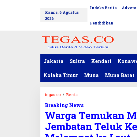
L
Indeks Berita
Advetor
tutup
e
Kamis, 6 Agustus
w
2026
a
Pendidikan
t
i
k
e
k
o
Jakarta
Sultra
Kendari
Konaw
n
t
Kolaka Timur
Muna
Muna Barat
e
n
tegas.co
/
Berita
W
a
Breaking News
r
Warga Temukan Mot
g
a
Jembatan Teluk Ke
T
e