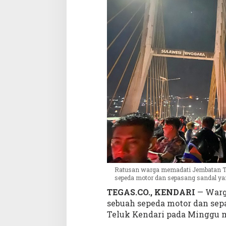
m
b
a
t
a
n
T
e
l
u
k
K
e
n
d
a
r
Ratusan warga memadati Jembatan Te
i
sepeda motor dan sepasang sandal yang
,
TEGAS.CO., KENDARI
— Warg
D
sebuah sepeda motor dan sep
i
Teluk Kendari pada Minggu ma
d