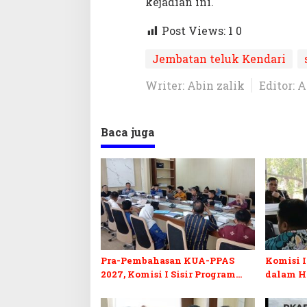
kejadian ini.
L
a
Post Views: 1
0
u
t
Jembatan teluk Kendari
Writer: Abin zalik
Editor: 
Baca juga
Pra-Pembahasan KUA-PPAS
Komisi I
2027, Komisi I Sisir Program
dalam H
Prioritas Berkelanjutan
2027 da