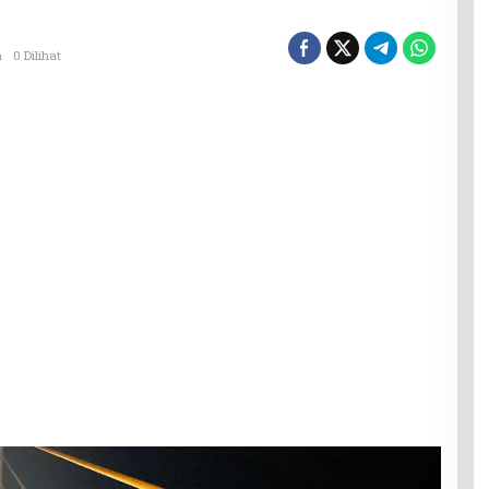
a
0 Dilihat