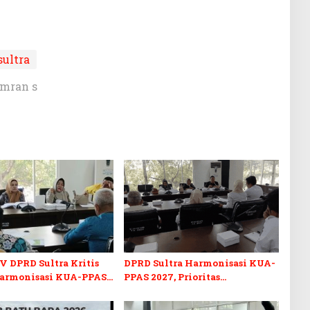
sultra
Amran s
V DPRD Sultra Kritis
DPRD Sultra Harmonisasi KUA-
armonisasi KUA-PPAS
PPAS 2027, Prioritas
n Perubahan APBD 2026
Pendidikan, Kebudayaan, dan
Pelunasan Utang Infrastruktur