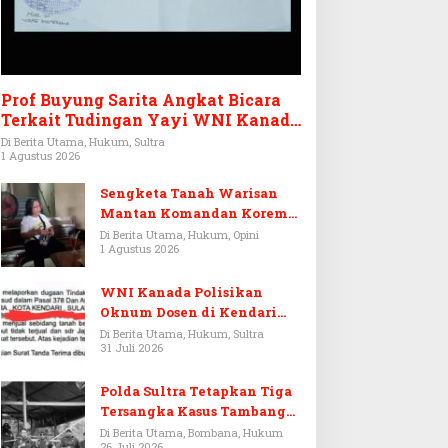
Prof Buyung Sarita Angkat Bicara
Terkait Tudingan Yayi WNI Kanada
Ditagih Utang Rp3,6 Miliar
Di Berita Utama, Hukum, Sultra
1 Agustus 2026
Sengketa Tanah Warisan
Mantan Komandan Korem
143/HO, Ketika Warisan
Di Berita Utama, Hukum, Opini
1 Agustus 2026
Menjadi Arena Pemerasan
WNI Kanada Polisikan
Oknum Dosen di Kendari
Terkait Aset Puluhan Miliar
Di Berita Utama, Hukum, Sultra
31 Juli 2026
Polda Sultra Tetapkan Tiga
Tersangka Kasus Tambang
Emas Ilegal di Bombana
Di Berita Utama, Bombana, Hukum
26 Juli 2026