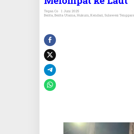
Melompat ke Laut
m
u
Tegas.co
1 Juni 2025
k
Berita
,
Berita Utama
,
Hukum
,
Kendari
,
Sulawesi Tenggar
a
n
M
o
t
o
r
d
a
n
S
a
n
d
a
l
d
i
J
e