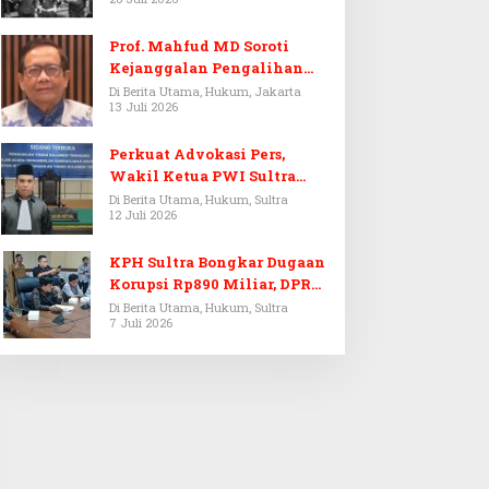
Prof. Mahfud MD Soroti
Kejanggalan Pengalihan
Penyelidikan Tersangka
Di Berita Utama, Hukum, Jakarta
13 Juli 2026
Febrie Adriansyah
Perkuat Advokasi Pers,
Wakil Ketua PWI Sultra
Resmi Dilantik Menjadi
Di Berita Utama, Hukum, Sultra
12 Juli 2026
Advokat PERADI
KPH Sultra Bongkar Dugaan
Korupsi Rp890 Miliar, DPRD
Sultra Gelar RDP
Di Berita Utama, Hukum, Sultra
7 Juli 2026