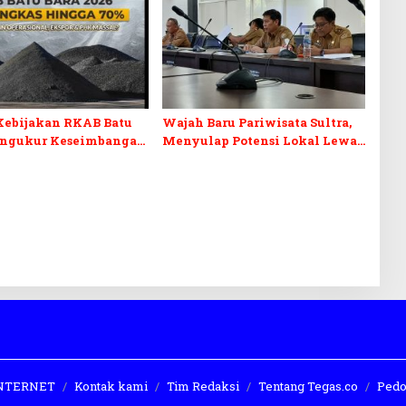
Kebijakan RKAB Batu
Wajah Baru Pariwisata Sultra,
engukur Keseimbangan
Menyulap Potensi Lokal Lewat
aan Negara dan
Sentuhan Digital dan
n Investasi
Penguatan Ekraf
 INTERNET
Kontak kami
Tim Redaksi
Tentang Tegas.co
Pedo