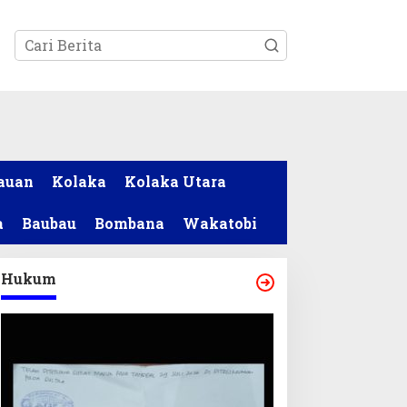
tutup
auan
Kolaka
Kolaka Utara
a
Baubau
Bombana
Wakatobi
Hukum