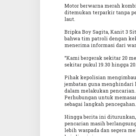
u
Motor berwarna merah kombin
g
ditemukan terparkir tanpa p
a
laut.
P
e
Bripka Boy Sagita, Kanit 3 S
m
i
bahwa tim patroli dengan kek
l
menerima informasi dari war
i
k
“Kami bergerak sekitar 20 men
n
sekitar pukul 19.30 hingga 20
y
a
Pihak kepolisian mengimbau 
M
jembatan guna menghindari 
e
dalam melakukan pencarian. 
l
Perhubungan untuk memasang
o
sebagai langkah pencegahan
m
p
Hingga berita ini diturunkan
a
t
pencarian masih berlangsun
k
lebih waspada dan segera me
e