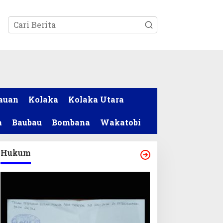
tutup
auan
Kolaka
Kolaka Utara
a
Baubau
Bombana
Wakatobi
Hukum