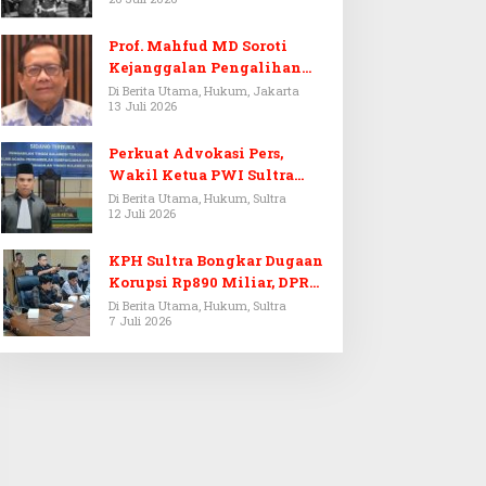
Prof. Mahfud MD Soroti
Kejanggalan Pengalihan
Penyelidikan Tersangka
Di Berita Utama, Hukum, Jakarta
13 Juli 2026
Febrie Adriansyah
Perkuat Advokasi Pers,
Wakil Ketua PWI Sultra
Resmi Dilantik Menjadi
Di Berita Utama, Hukum, Sultra
12 Juli 2026
Advokat PERADI
KPH Sultra Bongkar Dugaan
Korupsi Rp890 Miliar, DPRD
Sultra Gelar RDP
Di Berita Utama, Hukum, Sultra
7 Juli 2026