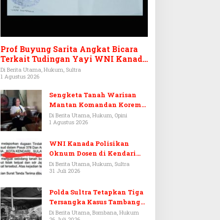
Prof Buyung Sarita Angkat Bicara
Terkait Tudingan Yayi WNI Kanada
Ditagih Utang Rp3,6 Miliar
Di Berita Utama, Hukum, Sultra
1 Agustus 2026
Sengketa Tanah Warisan
Mantan Komandan Korem
143/HO, Ketika Warisan
Di Berita Utama, Hukum, Opini
1 Agustus 2026
Menjadi Arena Pemerasan
WNI Kanada Polisikan
Oknum Dosen di Kendari
Terkait Aset Puluhan Miliar
Di Berita Utama, Hukum, Sultra
31 Juli 2026
Polda Sultra Tetapkan Tiga
Tersangka Kasus Tambang
Emas Ilegal di Bombana
Di Berita Utama, Bombana, Hukum
26 Juli 2026