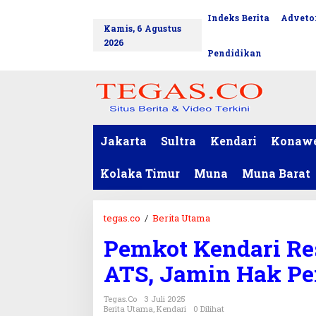
L
Indeks Berita
Advetor
tutup
e
Kamis, 6 Agustus
w
2026
a
Pendidikan
t
i
k
e
k
o
Jakarta
Sultra
Kendari
Konaw
n
t
Kolaka Timur
Muna
Muna Barat
e
n
tegas.co
/
Berita Utama
P
e
Pemkot Kendari R
m
k
ATS, Jamin Hak Pe
o
t
Tegas.co
3 Juli 2025
K
Berita Utama
,
Kendari
0 Dilihat