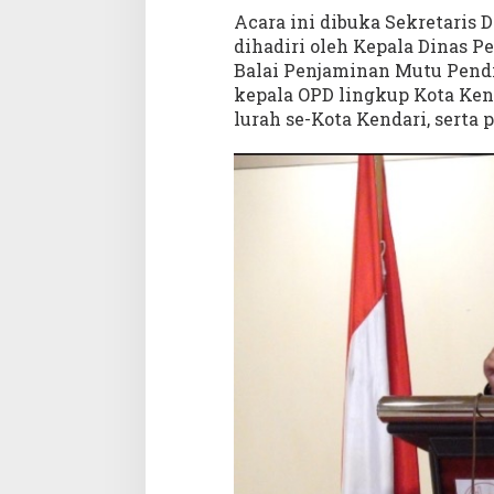
a
Acara ini dibuka Sekretaris D
n
dihadiri oleh Kepala Dinas 
S
Balai Penjaminan Mutu Pendi
e
kepala OPD lingkup Kota Ken
t
i
lurah se-Kota Kendari, serta 
a
p
A
n
a
k