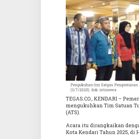
a
s
A
T
S
,
J
a
m
i
n
H
a
k
Pengukuhan tim Satgas Pengentasan A
(3/7/2025). dok: istimewa
P
e
TEGAS.CO., KENDARI – Pemeri
n
mengukuhkan Tim Satuan Tug
d
(ATS).
i
d
Acara itu dirangkaikan deng
i
Kota Kendari Tahun 2025, di H
k