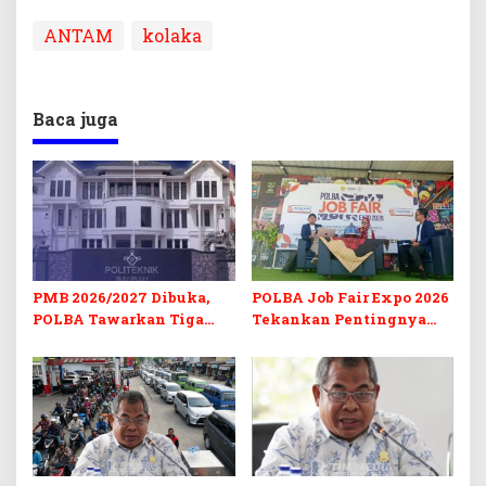
ANTAM
kolaka
Baca juga
PMB 2026/2027 Dibuka,
POLBA Job Fair Expo 2026
POLBA Tawarkan Tiga
Tekankan Pentingnya
Prodi Baru dan Program
Skill dan Sertifikasi di Era
Kuliah Gratis
Digital