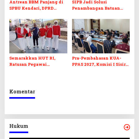
Antrean BBM Panjang di
SIPB Jadi Solusi
SPBU Kendari, DPRD
Penambangan Batuan
Sultra Duga Sistem
Komoditas ex-Golongan C
Barcode Curang
di Sultra
Semarakkan HUT RI,
Pra-Pembahasan KUA-
Ratusan Pegawai
PPAS 2027, Komisi I Sisir
Sekretariat DPRD Sultra
Program Prioritas
Ikuti Lomba Bola Gotong
Berkelanjutan
Komentar
Hukum