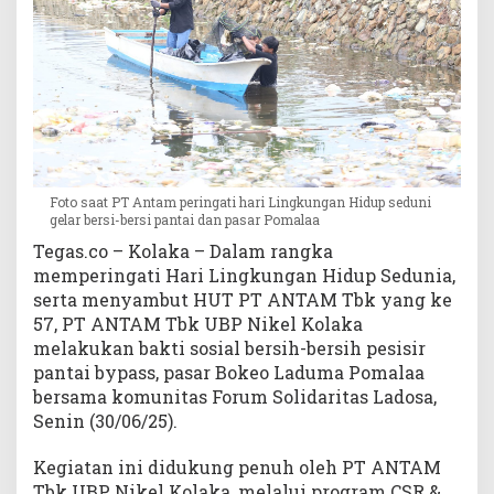
s
i
h
P
a
n
t
a
i
Foto saat PT Antam peringati hari Lingkungan Hidup seduni
d
gelar bersi-bersi pantai dan pasar Pomalaa
a
Tegas.co – Kolaka – Dalam rangka
n
memperingati Hari Lingkungan Hidup Sedunia,
d
serta menyambut HUT PT ANTAM Tbk yang ke
i
57, PT ANTAM Tbk UBP Nikel Kolaka
P
melakukan bakti sosial bersih-bersih pesisir
a
pantai bypass, pasar Bokeo Laduma Pomalaa
s
bersama komunitas Forum Solidaritas Ladosa,
a
r
Senin (30/06/25).
P
o
Kegiatan ini didukung penuh oleh PT ANTAM
m
Tbk UBP Nikel Kolaka, melalui program CSR &