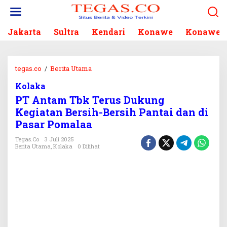
L
e
w
Jakarta
Sultra
Kendari
Konawe
Konawe S
a
t
i
k
tegas.co
/
Berita Utama
P
e
T
k
Kolaka
A
o
PT Antam Tbk Terus Dukung
n
n
t
Kegiatan Bersih-Bersih Pantai dan di
t
a
Pasar Pomalaa
e
m
n
T
Tegas.co
3 Juli 2025
Berita Utama
,
Kolaka
0 Dilihat
b
k
T
e
r
u
s
D