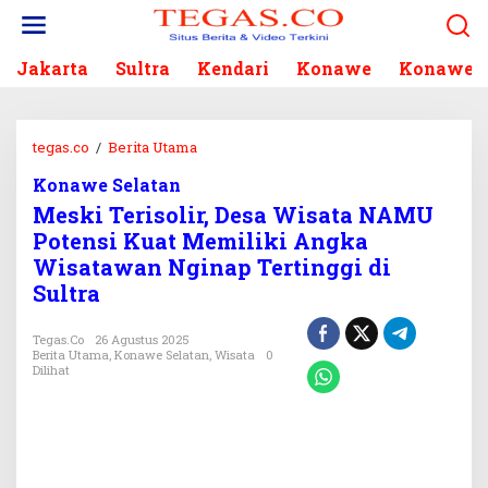
L
e
w
Jakarta
Sultra
Kendari
Konawe
Konawe S
a
t
i
k
tegas.co
/
Berita Utama
M
e
e
k
Konawe Selatan
s
o
Meski Terisolir, Desa Wisata NAMU
k
n
i
Potensi Kuat Memiliki Angka
t
T
Wisatawan Nginap Tertinggi di
e
e
Sultra
n
r
i
Tegas.co
26 Agustus 2025
s
Berita Utama
,
Konawe Selatan
,
Wisata
0
o
Dilihat
l
i
r
,
D