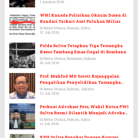
1 Agustus 2026
WNI Kanada Polisikan Oknum Dosen di
Kendari Terkait Aset Puluhan Miliar
Di Berita Utama, Hukum, Sultra
31 Juli 2026
Polda Sultra Tetapkan Tiga Tersangka
Kasus Tambang Emas Ilegal di Bombana
Di Berita Utama, Bombana, Hukum
26 Juli 2026
Prof. Mahfud MD Soroti Kejanggalan
Pengalihan Penyelidikan Tersangka
Febrie Adriansyah
Di Berita Utama, Hukum, Jakarta
13 Juli 2026
Perkuat Advokasi Pers, Wakil Ketua PWI
Sultra Resmi Dilantik Menjadi Advokat
PERADI
Di Berita Utama, Hukum, Sultra
12 Juli 2026
KPH Sultra Bongkar Dugaan Korupsi