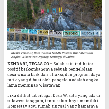
t
M
e
m
i
l
i
k
i
A
Meski Terisolir, Desa Wisata NAMU Potensi Kuat Memiliki
n
Angka Wisatawan Nginap Tertinggi di Sultra
g
k
KENDARI, TEGAS.CO
– Salah satu indikator
a
positif berkembangnya sebuah pengelolaan
W
desa wisata baik dari atraksi, dan program daya
i
tarik yang dibuat oleh pengelola adalah angka
s
lama menginap wisatawan.
a
t
Jika dilihat diberbagai Desa Wisata yang ada di
a
sulawesi tenggara, tentu seluruhnya memiliki
w
Homestay atau rumah tinggal yang kamarnya
a