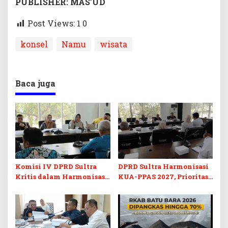
PUBLISHER: MAS’UD
Post Views: 1
0
konsel
Namu
wisata
Baca juga
Komisi IV DPRD Sultra
DPRD Sultra Harmonisasi
Kritis dalam Harmonisasi
KUA-PPAS 2027, Prioritas
KUA-PPAS 2027 dan
Pendidikan, Kebudayaan,
Perubahan APBD 2026
dan Pelunasan Utang
Infrastruktur