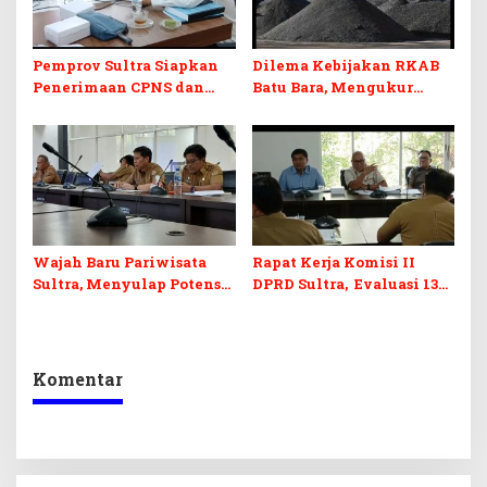
Pemprov Sultra Siapkan
Dilema Kebijakan RKAB
Penerimaan CPNS dan
Batu Bara, Mengukur
PPPK 2027, DPRD Sultra
Keseimbangan
Desak Formasi Disabilitas
Penerimaan Negara dan
Kepastian Investasi
Wajah Baru Pariwisata
Rapat Kerja Komisi II
Sultra, Menyulap Potensi
DPRD Sultra, Evaluasi 13
Lokal Lewat Sentuhan
OPD
Digital dan Penguatan
Ekraf
Komentar