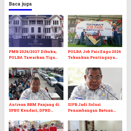
Baca juga
PMB 2026/2027 Dibuka,
POLBA Job Fair Expo 2026
POLBA Tawarkan Tiga
Tekankan Pentingnya
Prodi Baru dan Program
Skill dan Sertifikasi di Era
Kuliah Gratis
Digital
Antrean BBM Panjang di
SIPB Jadi Solusi
SPBU Kendari, DPRD
Penambangan Batuan
Sultra Duga Sistem
Komoditas ex-Golongan C
Barcode Curang
di Sultra