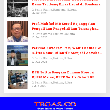
Kasus Tambang Emas Ilegal di Bombana
Di Berita Utama, Bombana, Hukum
26 Juli 2026
Prof. Mahfud MD Soroti Kejanggalan
Pengalihan Penyelidikan Tersangka
Febrie Adriansyah
Di Berita Utama, Hukum, Jakarta
13 Juli 2026
Perkuat Advokasi Pers, Wakil Ketua PWI
Sultra Resmi Dilantik Menjadi Advokat
PERADI
Di Berita Utama, Hukum, Sultra
12 Juli 2026
KPH Sultra Bongkar Dugaan Korupsi
Rp890 Miliar, DPRD Sultra Gelar RDP
Di Berita Utama, Hukum, Sultra
7 Juli 2026