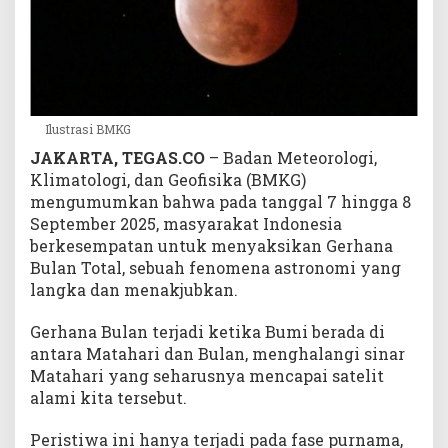
a
d
a
7
-
8
Ilustrasi BMKG
S
JAKARTA, TEGAS.CO
– Badan Meteorologi,
e
Klimatologi, dan Geofisika (BMKG)
p
t
mengumumkan bahwa pada tanggal 7 hingga 8
e
September 2025, masyarakat Indonesia
m
berkesempatan untuk menyaksikan Gerhana
b
Bulan Total, sebuah fenomena astronomi yang
e
langka dan menakjubkan.
r
2
Gerhana Bulan terjadi ketika Bumi berada di
0
antara Matahari dan Bulan, menghalangi sinar
2
Matahari yang seharusnya mencapai satelit
5
alami kita tersebut.
Peristiwa ini hanya terjadi pada fase purnama,