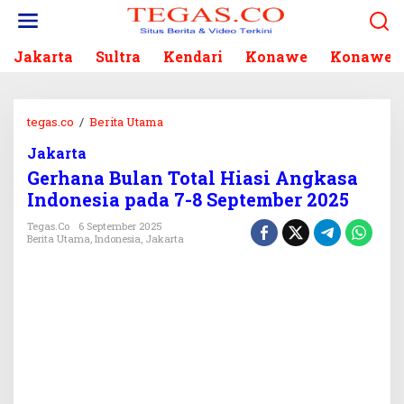
L
e
w
Jakarta
Sultra
Kendari
Konawe
Konawe S
a
t
i
k
tegas.co
/
Berita Utama
G
e
e
k
Jakarta
r
o
Gerhana Bulan Total Hiasi Angkasa
h
n
a
Indonesia pada 7-8 September 2025
t
n
e
Tegas.co
6 September 2025
a
Berita Utama
,
Indonesia
,
Jakarta
n
B
u
l
a
n
T
o
t
a