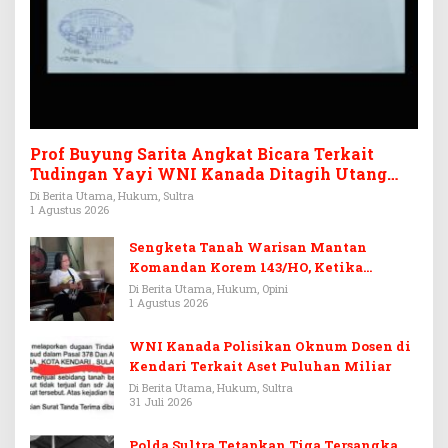
Prof Buyung Sarita Angkat Bicara Terkait
Tudingan Yayi WNI Kanada Ditagih Utang
Rp3,6 Miliar
Di Berita Utama, Hukum, Sultra
1 Agustus 2026
Sengketa Tanah Warisan Mantan
Komandan Korem 143/HO, Ketika
Warisan Menjadi Arena Pemerasan
Di Berita Utama, Hukum, Opini
1 Agustus 2026
WNI Kanada Polisikan Oknum Dosen di
Kendari Terkait Aset Puluhan Miliar
Di Berita Utama, Hukum, Sultra
31 Juli 2026
Polda Sultra Tetapkan Tiga Tersangka