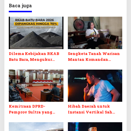
Baca juga
Dilema Kebijakan RKAB
Sengketa Tanah Warisan
Batu Bara, Mengukur
Mantan Komandan
Keseimbangan
Korem 143/HO, Ketika
Penerimaan Negara dan
Warisan Menjadi Arena
Kepastian Investasi
Pemerasan
Kemitraan DPRD-
Hibah Daerah untuk
Pemprov Sultra yang
Instansi Vertikal Sah
Retak
Secara Hukum, tapi
Terikat Syarat Ketat