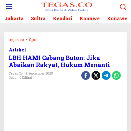
L
e
w
Jakarta
Sultra
Kendari
Konawe
Konawe S
a
t
i
k
tegas.co
/
Opini
L
e
B
k
Artikel
H
o
LBH HAMI Cabang Buton: Jika
H
n
A
Abaikan Rakyat, Hukum Menanti
t
M
e
Tegas.co
9 September 2025
I
Opini
0 Dilihat
n
C
a
b
a
n
g
B
u
t