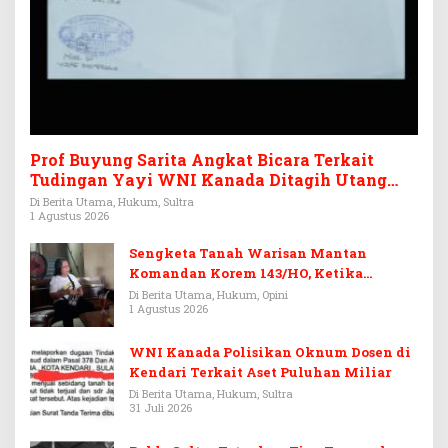
Prof Buyung Sarita Angkat Bicara Terkait
Tudingan Yayi WNI Kanada Ditagih Utang
Rp3,6 Miliar
Di Berita Utama, Hukum, Sultra
1 Agustus 2026
Sengketa Tanah Warisan Mantan
Komandan Korem 143/HO, Ketika
Warisan Menjadi Arena Pemerasan
Di Berita Utama, Hukum, Opini
1 Agustus 2026
WNI Kanada Polisikan Oknum Dosen di
Kendari Terkait Aset Puluhan Miliar
Di Berita Utama, Hukum, Sultra
31 Juli 2026