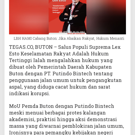
k
u
m
M
e
n
LBH HAMI Cabang Buton: Jika Abaikan Rakyat, Hukum Menanti
a
TEGAS.CO, BUTON – Salus Populi Suprema Lex
n
Esto Keselamatan Rakyat Adalah Hukum
t
Tertinggi Ialah mengalahkan hukum yang
i
dibuat oleh Pemerintah Daerah Kabupaten
Buton dengan PT. Putindo Bintech tentang
penggunaan jalan umum untuk pengangkutan
aspal, yang diduga cacat hukum dan sarat
indikasi korupsi.
MoU Pemda Buton dengan Putindo Bintech
meski menuai berbagai protes kalangan
akademisi, praktisi hingga aksi demonstrasi
massa yang diwarnai pemblokiran jalan umum,
Ironisnya para pemangku kebijakan negeri