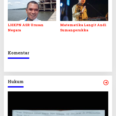
LHKPN ASR Urusan
Matematika Langit Andi
Negara
Sumangerukka
Komentar
Hukum