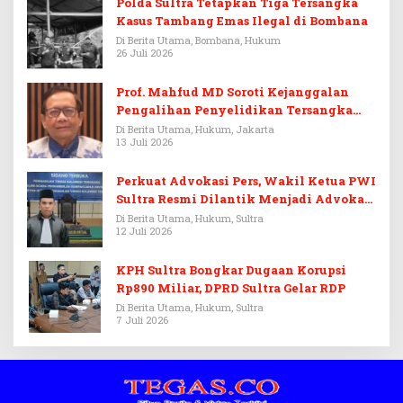
Polda Sultra Tetapkan Tiga Tersangka
Kasus Tambang Emas Ilegal di Bombana
Di Berita Utama, Bombana, Hukum
26 Juli 2026
Prof. Mahfud MD Soroti Kejanggalan
Pengalihan Penyelidikan Tersangka
Febrie Adriansyah
Di Berita Utama, Hukum, Jakarta
13 Juli 2026
Perkuat Advokasi Pers, Wakil Ketua PWI
Sultra Resmi Dilantik Menjadi Advokat
PERADI
Di Berita Utama, Hukum, Sultra
12 Juli 2026
KPH Sultra Bongkar Dugaan Korupsi
Rp890 Miliar, DPRD Sultra Gelar RDP
Di Berita Utama, Hukum, Sultra
7 Juli 2026