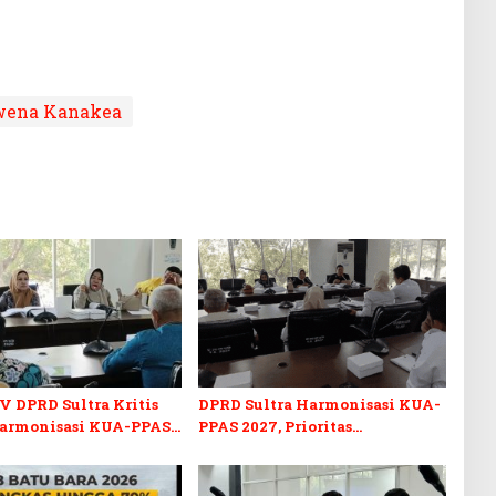
ena Kanakea
V DPRD Sultra Kritis
DPRD Sultra Harmonisasi KUA-
armonisasi KUA-PPAS
PPAS 2027, Prioritas
n Perubahan APBD 2026
Pendidikan, Kebudayaan, dan
Pelunasan Utang Infrastruktur