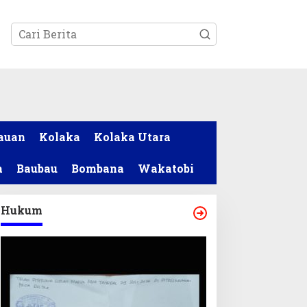
tutup
auan
Kolaka
Kolaka Utara
a
Baubau
Bombana
Wakatobi
Hukum