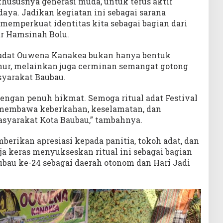
khususnya generasi muda, untuk terus aktif
daya. Jadikan kegiatan ini sebagai sarana
memperkuat identitas kita sebagai bagian dari
ar Hamsinah Bolu.
 adat Ouwena Kanakea bukan hanya bentuk
hur, melainkan juga cerminan semangat gotong
yarakat Baubau.
 dengan penuh hikmat. Semoga ritual adat Festival
membawa keberkahan, keselamatan, dan
syarakat Kota Baubau,” tambahnya.
erikan apresiasi kepada panitia, tokoh adat, dan
a keras menyukseskan ritual ini sebagai bagian
ubau ke-24 sebagai daerah otonom dan Hari Jadi