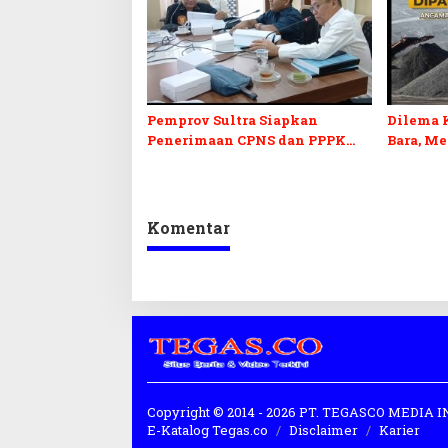
Pemprov Sultra Siapkan
Dilema 
Penerimaan CPNS dan PPPK
Bara, M
2027, DPRD Sultra Desak
Penerim
Formasi Disabilitas
Kepastia
Komentar
Copyright © 2014 - 2026 PT. TEGASCO MEDIA
E-Katalog Tegas.co
Disclaimer
Karier