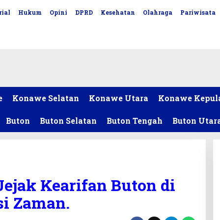
ial
Hukum
Opini
DPRD
Kesehatan
Olahraga
Pariwisata
e
Konawe Selatan
Konawe Utara
Konawe Kepul
Buton
Buton Selatan
Buton Tengah
Buton Utar
ejak Kearifan Buton di
si Zaman.