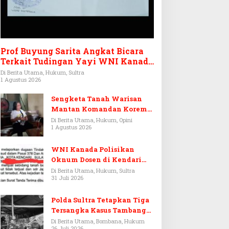
Prof Buyung Sarita Angkat Bicara
Terkait Tudingan Yayi WNI Kanada
Ditagih Utang Rp3,6 Miliar
Di Berita Utama, Hukum, Sultra
1 Agustus 2026
Sengketa Tanah Warisan
Mantan Komandan Korem
143/HO, Ketika Warisan
Di Berita Utama, Hukum, Opini
1 Agustus 2026
Menjadi Arena Pemerasan
WNI Kanada Polisikan
Oknum Dosen di Kendari
Terkait Aset Puluhan Miliar
Di Berita Utama, Hukum, Sultra
31 Juli 2026
Polda Sultra Tetapkan Tiga
Tersangka Kasus Tambang
Emas Ilegal di Bombana
Di Berita Utama, Bombana, Hukum
26 Juli 2026