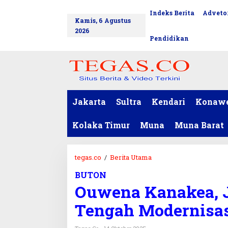
L
Indeks Berita
Advetor
tutup
e
Kamis, 6 Agustus
w
2026
a
Pendidikan
t
i
k
e
k
o
Jakarta
Sultra
Kendari
Konaw
n
t
Kolaka Timur
Muna
Muna Barat
e
n
tegas.co
/
Berita Utama
O
u
BUTON
w
Ouwena Kanakea, J
e
n
Tengah Modernisa
a
K