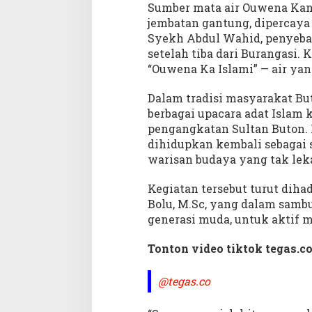
a
Sumber mata air Ouwena Kanak
m
jembatan gantung, dipercaya
a
Syekh Abdul Wahid, penyebar
n
setelah tiba dari Burangasi.
.
“Ouwena Ka Islami” — air ya
Dalam tradisi masyarakat But
berbagai upacara adat Islam 
pengangkatan Sultan Buton. Ki
dihidupkan kembali sebagai
warisan budaya yang tak lek
Kegiatan tersebut turut diha
Bolu, M.Sc, yang dalam sam
generasi muda, untuk aktif m
Tonton video tiktok tegas.co
@tegas.co