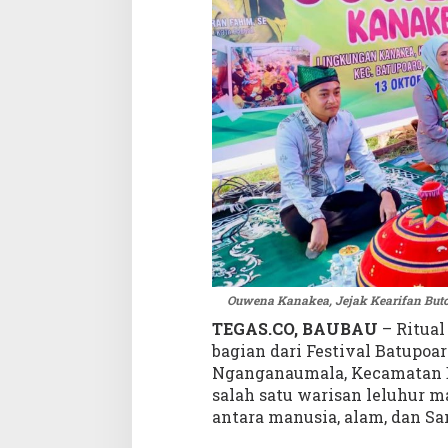
o
n
d
i
T
e
n
g
a
h
M
o
d
e
r
Ouwena Kanakea, Jejak Kearifan But
n
TEGAS.CO, BAUBAU
– Ritual
i
bagian dari Festival Batupoaro
s
Nganganaumala, Kecamatan Ba
a
s
salah satu warisan leluhur 
i
antara manusia, alam, dan Sa
Z