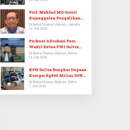
Prof. Mahfud MD Soroti
Kejanggalan Pengalihan
Penyelidikan Tersangka
Di Berita Utama, Hukum, Jakarta
13 Juli 2026
Febrie Adriansyah
Perkuat Advokasi Pers,
Wakil Ketua PWI Sultra
Resmi Dilantik Menjadi
Di Berita Utama, Hukum, Sultra
12 Juli 2026
Advokat PERADI
KPH Sultra Bongkar Dugaan
Korupsi Rp890 Miliar, DPRD
Sultra Gelar RDP
Di Berita Utama, Hukum, Sultra
7 Juli 2026