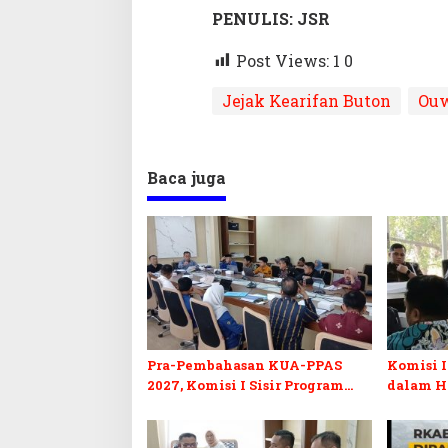
PENULIS: JSR
Post Views: 1
0
Jejak Kearifan Buton
Ouw
Baca juga
Pra-Pembahasan KUA-PPAS
Komisi I
2027, Komisi I Sisir Program
dalam H
Prioritas Berkelanjutan
2027 da