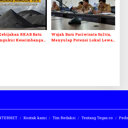
Kebijakan RKAB Batu
Wajah Baru Pariwisata Sultra,
engukur Keseimbangan
Menyulap Potensi Lokal Lewat
aan Negara dan
Sentuhan Digital dan
n Investasi
Penguatan Ekraf
 INTERNET
Kontak kami
Tim Redaksi
Tentang Tegas.co
Pedo