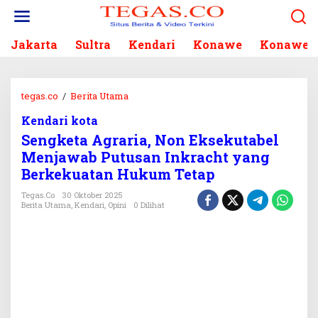
L
e
w
Jakarta
Sultra
Kendari
Konawe
Konawe S
a
t
i
k
tegas.co
/
Berita Utama
S
e
e
k
Kendari kota
n
o
Sengketa Agraria, Non Eksekutabel
g
n
k
Menjawab Putusan Inkracht yang
t
e
Berkekuatan Hukum Tetap
e
t
n
a
Tegas.co
30 Oktober 2025
Berita Utama
,
Kendari
,
Opini
0 Dilihat
A
g
r
a
r
i
a
,