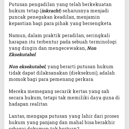
e
Putusan pengadilan yang telah berkekuatan
k
hukum tetap (
inkracht
) seharusnya menjadi
u
puncak penegakan keadilan, menjamin
a
kepastian bagi para pihak yang bersengketa.
t
a
Namun, dalam praktik peradilan, seringkali
n
harapan itu terbentur pada sebuah terminologi
H
yang dingin dan mengecewakan,
Non
u
Eksekutabel
.
k
u
Non eksekutabel
, yang berarti putusan hukum
m
tidak dapat dilaksanakan (dieksekusi), adalah
T
e
momok bagi para pemenang perkara.
t
a
Mereka memegang secarik kertas yang sah
p
secara hukum, tetapi tak memiliki daya guna di
hadapan realitas.
Lantas, mengapa putusan yang lahir dari proses
hukum yang panjang dan mahal bisa berakhir
sebagai dokumen tak bertuan?