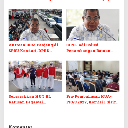
Prodi Baru dan Program
Skill dan Sertifikasi di Era
Kuliah Gratis
Digital
Antrean BBM Panjang di
SIPB Jadi Solusi
SPBU Kendari, DPRD
Penambangan Batuan
Sultra Duga Sistem
Komoditas ex-Golongan C
Barcode Curang
di Sultra
Semarakkan HUT RI,
Pra-Pembahasan KUA-
Ratusan Pegawai
PPAS 2027, Komisi I Sisir
Sekretariat DPRD Sultra
Program Prioritas
Ikuti Lomba Bola Gotong
Berkelanjutan
Komentar