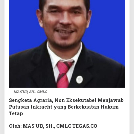
u
t
u
s
a
n
I
n
k
r
a
c
h
t
y
MAS’UD, SH., CMLC
a
Sengketa Agraria, Non Eksekutabel Menjawab
n
Putusan Inkracht yang Berkekuatan Hukum
g
Tetap
B
e
Oleh: MAS’UD, SH., CMLC TEGAS.CO
r
k