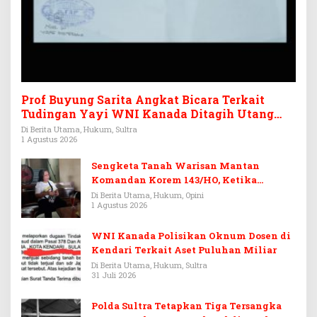
Prof Buyung Sarita Angkat Bicara Terkait
Tudingan Yayi WNI Kanada Ditagih Utang
Rp3,6 Miliar
Di Berita Utama, Hukum, Sultra
1 Agustus 2026
Sengketa Tanah Warisan Mantan
Komandan Korem 143/HO, Ketika
Warisan Menjadi Arena Pemerasan
Di Berita Utama, Hukum, Opini
1 Agustus 2026
WNI Kanada Polisikan Oknum Dosen di
Kendari Terkait Aset Puluhan Miliar
Di Berita Utama, Hukum, Sultra
31 Juli 2026
Polda Sultra Tetapkan Tiga Tersangka