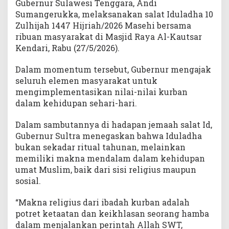
Gubernur Sulawesi Tenggara, Andi
d
Sumangerukka, melaksanakan salat Iduladha 10
u
Zulhijah 1447 Hijriah/2026 Masehi bersama
l
ribuan masyarakat di Masjid Raya Al-Kautsar
i
a
Kendari, Rabu (27/5/2026).
n
S
Dalam momentum tersebut, Gubernur mengajak
o
seluruh elemen masyarakat untuk
s
mengimplementasikan nilai-nilai kurban
i
dalam kehidupan sehari-hari.
a
l
Dalam sambutannya di hadapan jemaah salat Id,
Gubernur Sultra menegaskan bahwa Iduladha
bukan sekadar ritual tahunan, melainkan
memiliki makna mendalam dalam kehidupan
umat Muslim, baik dari sisi religius maupun
sosial.
“Makna religius dari ibadah kurban adalah
potret ketaatan dan keikhlasan seorang hamba
dalam menjalankan perintah Allah SWT,