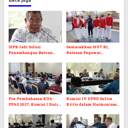
SIPB Jadi Solusi
Semarakkan HUT RI,
Penambangan Batuan
Ratusan Pegawai
Komoditas ex-Golongan C
Sekretariat DPRD Sultra
di Sultra
Ikuti Lomba Bola Gotong
Pra-Pembahasan KUA-
Komisi IV DPRD Sultra
PPAS 2027, Komisi I Sisir
Kritis dalam Harmonisasi
Program Prioritas
KUA-PPAS 2027 dan
Berkelanjutan
Perubahan APBD 2026