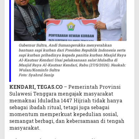
d
h
a
u
n
t
u
Gubernur Sultra, Andi Sumangerukka menyerahkan
k
bantuan sapi kurban dari Presiden Republik Indonesia serta
sapi kurban pribadinya kepada panitia kurban Masjid Raya
M
Al-Kautsar Kendari Usai pelaksanaan salat Iduladha di
e
Masjid Raya Al-Kautsar Kendari, Rabu (27/5/2026). Naskah:
m
Wulan/Kominfo Sultra
p
Foto: Syahrul Sanip
e
KENDARI, TEGAS.CO
– Pemerintah Provinsi
r
k
Sulawesi Tenggara mengajak masyarakat
u
memaknai Iduladha 1447 Hijriah tidak hanya
a
sebagai ibadah ritual, tetapi juga sebagai
t
momentum memperkuat kepedulian sosial,
K
semangat berbagi, dan kebersamaan di tengah
e
masyarakat.
p
e