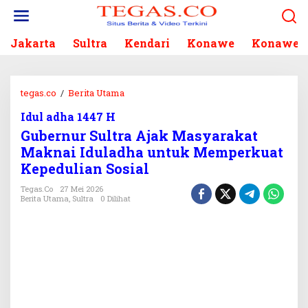
L
e
w
Jakarta
Sultra
Kendari
Konawe
Konawe S
a
t
i
k
tegas.co
/
Berita Utama
G
e
u
k
Idul adha 1447 H
b
o
Gubernur Sultra Ajak Masyarakat
e
n
r
Maknai Iduladha untuk Memperkuat
t
n
Kepedulian Sosial
e
u
n
r
Tegas.co
27 Mei 2026
Berita Utama
,
Sultra
0 Dilihat
S
u
l
t
r
a
A
j