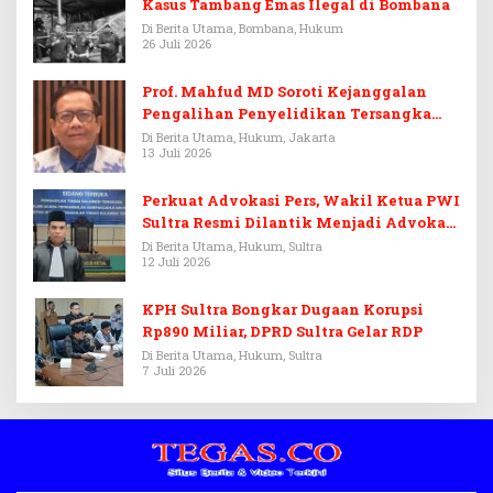
Kasus Tambang Emas Ilegal di Bombana
Di Berita Utama, Bombana, Hukum
26 Juli 2026
Prof. Mahfud MD Soroti Kejanggalan
Pengalihan Penyelidikan Tersangka
Febrie Adriansyah
Di Berita Utama, Hukum, Jakarta
13 Juli 2026
Perkuat Advokasi Pers, Wakil Ketua PWI
Sultra Resmi Dilantik Menjadi Advokat
PERADI
Di Berita Utama, Hukum, Sultra
12 Juli 2026
KPH Sultra Bongkar Dugaan Korupsi
Rp890 Miliar, DPRD Sultra Gelar RDP
Di Berita Utama, Hukum, Sultra
7 Juli 2026