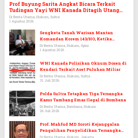
Prof Buyung Sarita Angkat Bicara Terkait
Tudingan Yayi WNI Kanada Ditagih Utang
Rp3,6 Miliar
Di Berita Utama, Hukum, Sultra
1 Agustus 2026
Sengketa Tanah Warisan Mantan
Komandan Korem 143/HO, Ketika
Warisan Menjadi Arena Pemerasan
Di Berita Utama, Hukum, Opini
1 Agustus 2026
WNI Kanada Polisikan Oknum Dosen di
Kendari Terkait Aset Puluhan Miliar
Di Berita Utama, Hukum, Sultra
31 Juli 2026
Polda Sultra Tetapkan Tiga Tersangka
Kasus Tambang Emas Ilegal di Bombana
Di Berita Utama, Bombana, Hukum
26 Juli 2026
Prof. Mahfud MD Soroti Kejanggalan
Pengalihan Penyelidikan Tersangka
Febrie Adriansyah
Di Berita Utama, Hukum, Jakarta