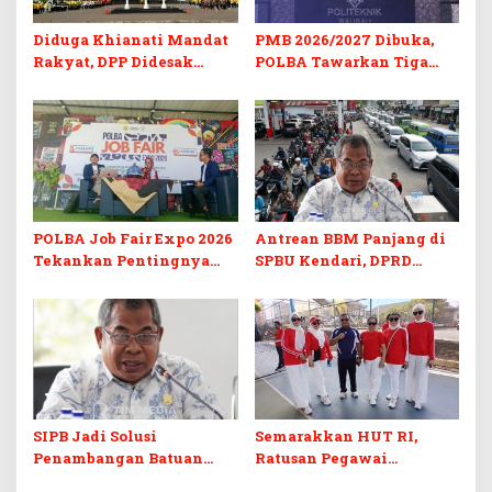
Diduga Khianati Mandat
PMB 2026/2027 Dibuka,
Rakyat, DPP Didesak
POLBA Tawarkan Tiga
Evaluasi Total Golkar
Prodi Baru dan Program
Morowali
Kuliah Gratis
POLBA Job Fair Expo 2026
Antrean BBM Panjang di
Tekankan Pentingnya
SPBU Kendari, DPRD
Skill dan Sertifikasi di Era
Sultra Duga Sistem
Digital
Barcode Curang
SIPB Jadi Solusi
Semarakkan HUT RI,
Penambangan Batuan
Ratusan Pegawai
Komoditas ex-Golongan C
Sekretariat DPRD Sultra