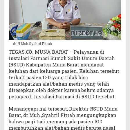
a
l
a
s
i
F
a
dr H Muh Syahril Fitrah
r
TEGAS.CO,. MUNA BARAT – Pelayanan di
m
a
Instalasi Farmasi Rumah Sakit Umum Daerah
s
(RSUD) Kabupaten Muna Barat mendapat
i
keluhan dari keluarga pasien. Keluhan tersebut
,
terkait pasien IGD yang tidak bisa
D
mendapatkan alat/bahan medis yang telah
i
diresepkan oleh dokter karena belum adanya
r
petugas di Instalasi Farmasi di RSUD tersebut.
e
k
Menanggapi hal tersebut, Direktur RSUD Muna
t
Barat, dr Muh ,Syahril Fitrah mengungkapkan
u
bahwa pagi tadi memang ada pasien IGD
r
R
membutuhkan alat/bahan medis berupa nasal