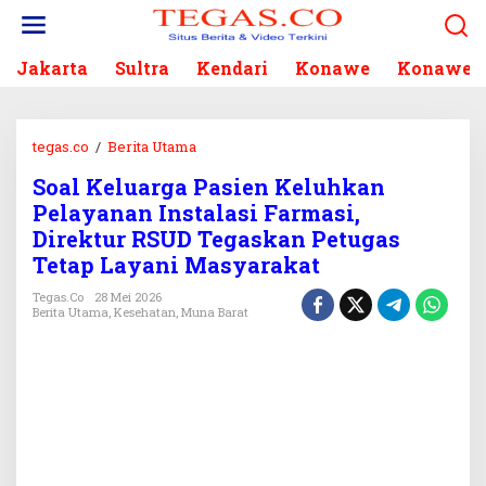
L
e
w
Jakarta
Sultra
Kendari
Konawe
Konawe S
a
t
i
k
tegas.co
/
Berita Utama
S
e
o
k
Soal Keluarga Pasien Keluhkan
a
o
Pelayanan Instalasi Farmasi,
l
n
K
Direktur RSUD Tegaskan Petugas
t
e
Tetap Layani Masyarakat
e
l
n
Tegas.co
28 Mei 2026
u
Berita Utama
,
Kesehatan
,
Muna Barat
a
r
g
a
P
a
s
i