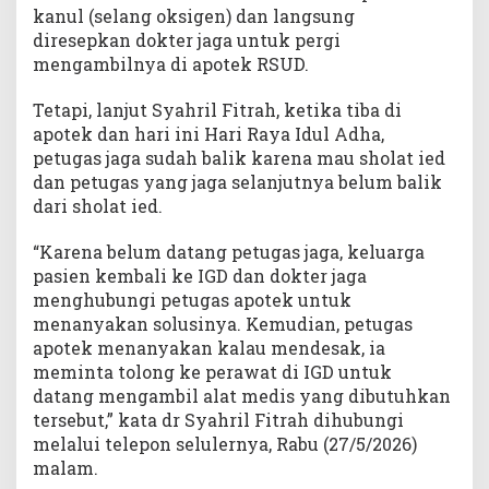
S
kanul (selang oksigen) dan langsung
U
diresepkan dokter jaga untuk pergi
D
mengambilnya di apotek RSUD.
T
e
Tetapi, lanjut Syahril Fitrah, ketika tiba di
g
apotek dan hari ini Hari Raya Idul Adha,
a
petugas jaga sudah balik karena mau sholat ied
s
dan petugas yang jaga selanjutnya belum balik
k
dari sholat ied.
a
n
“Karena belum datang petugas jaga, keluarga
P
e
pasien kembali ke IGD dan dokter jaga
t
menghubungi petugas apotek untuk
u
menanyakan solusinya. Kemudian, petugas
g
apotek menanyakan kalau mendesak, ia
a
meminta tolong ke perawat di IGD untuk
s
datang mengambil alat medis yang dibutuhkan
T
tersebut,” kata dr Syahril Fitrah dihubungi
e
melalui telepon selulernya, Rabu (27/5/2026)
t
malam.
a