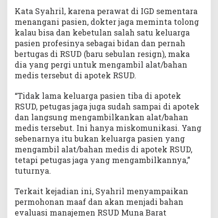
p
Kata Syahril, karena perawat di IGD sementara
L
a
menangani pasien, dokter jaga meminta tolong
y
kalau bisa dan kebetulan salah satu keluarga
a
pasien profesinya sebagai bidan dan pernah
n
bertugas di RSUD (baru sebulan resign), maka
i
dia yang pergi untuk mengambil alat/bahan
M
medis tersebut di apotek RSUD.
a
s
“Tidak lama keluarga pasien tiba di apotek
y
RSUD, petugas jaga juga sudah sampai di apotek
a
dan langsung mengambilkankan alat/bahan
r
medis tersebut. Ini hanya miskomunikasi. Yang
a
k
sebenarnya itu bukan keluarga pasien yang
a
mengambil alat/bahan medis di apotek RSUD,
t
tetapi petugas jaga yang mengambilkannya,”
tuturnya.
Terkait kejadian ini, Syahril menyampaikan
permohonan maaf dan akan menjadi bahan
evaluasi manajemen RSUD Muna Barat