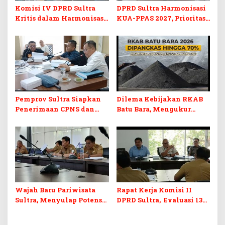
Komisi IV DPRD Sultra
DPRD Sultra Harmonisasi
Kritis dalam Harmonisasi
KUA-PPAS 2027, Prioritas
KUA-PPAS 2027 dan
Pendidikan, Kebudayaan,
Perubahan APBD 2026
dan Pelunasan Utang
Infrastruktur
Pemprov Sultra Siapkan
Dilema Kebijakan RKAB
Penerimaan CPNS dan
Batu Bara, Mengukur
PPPK 2027, DPRD Sultra
Keseimbangan
Desak Formasi Disabilitas
Penerimaan Negara dan
Kepastian Investasi
Wajah Baru Pariwisata
Rapat Kerja Komisi II
Sultra, Menyulap Potensi
DPRD Sultra, Evaluasi 13
Lokal Lewat Sentuhan
OPD
Digital dan Penguatan