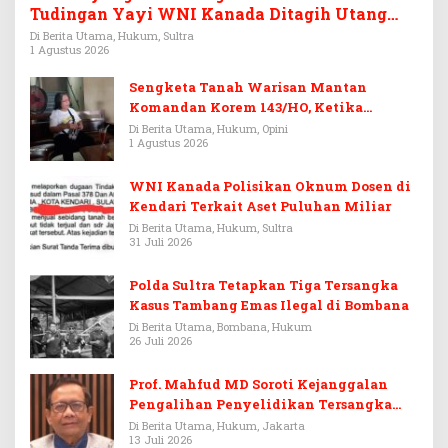
Tudingan Yayi WNI Kanada Ditagih Utang
Rp3,6 Miliar
Di Berita Utama, Hukum, Sultra
1 Agustus 2026
Sengketa Tanah Warisan Mantan
Komandan Korem 143/HO, Ketika
Warisan Menjadi Arena Pemerasan
Di Berita Utama, Hukum, Opini
1 Agustus 2026
WNI Kanada Polisikan Oknum Dosen di
Kendari Terkait Aset Puluhan Miliar
Di Berita Utama, Hukum, Sultra
31 Juli 2026
Polda Sultra Tetapkan Tiga Tersangka
Kasus Tambang Emas Ilegal di Bombana
Di Berita Utama, Bombana, Hukum
26 Juli 2026
Prof. Mahfud MD Soroti Kejanggalan
Pengalihan Penyelidikan Tersangka
Febrie Adriansyah
Di Berita Utama, Hukum, Jakarta
13 Juli 2026