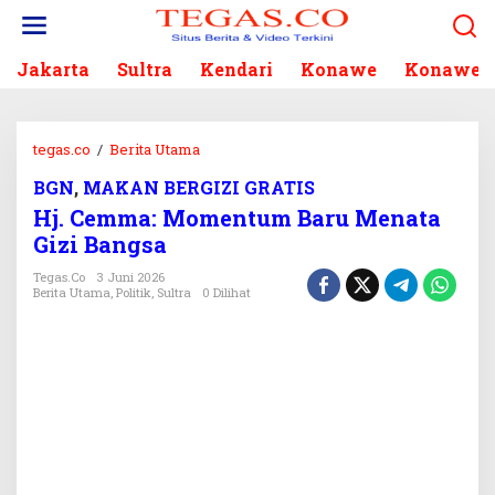
L
e
w
Jakarta
Sultra
Kendari
Konawe
Konawe S
a
t
i
k
tegas.co
/
Berita Utama
H
e
j
k
BGN
,
MAKAN BERGIZI GRATIS
.
o
Hj. Cemma: Momentum Baru Menata
C
n
e
Gizi Bangsa
t
m
e
Tegas.co
3 Juni 2026
m
Berita Utama
,
Politik
,
Sultra
0 Dilihat
n
a
:
M
o
m
e
n
t
u