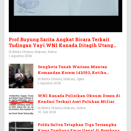
Prof Buyung Sarita Angkat Bicara Terkait
Tudingan Yayi WNI Kanada Ditagih Utang
Rp3,6 Miliar
Di Berita Utama, Hukum, Sultra
1 Agustus 2026
Sengketa Tanah Warisan Mantan
Komandan Korem 143/HO, Ketika
Warisan Menjadi Arena Pemerasan
Di Berita Utama, Hukum, Opini
1 Agustus 2026
WNI Kanada Polisikan Oknum Dosen di
Kendari Terkait Aset Puluhan Miliar
Di Berita Utama, Hukum, Sultra
31 Juli 2026
Polda Sultra Tetapkan Tiga Tersangka
Kasus Tambang Emas Ilegal di Bombana