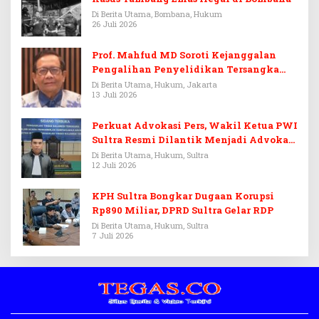
Di Berita Utama, Bombana, Hukum
26 Juli 2026
Prof. Mahfud MD Soroti Kejanggalan
Pengalihan Penyelidikan Tersangka
Febrie Adriansyah
Di Berita Utama, Hukum, Jakarta
13 Juli 2026
Perkuat Advokasi Pers, Wakil Ketua PWI
Sultra Resmi Dilantik Menjadi Advokat
PERADI
Di Berita Utama, Hukum, Sultra
12 Juli 2026
KPH Sultra Bongkar Dugaan Korupsi
Rp890 Miliar, DPRD Sultra Gelar RDP
Di Berita Utama, Hukum, Sultra
7 Juli 2026