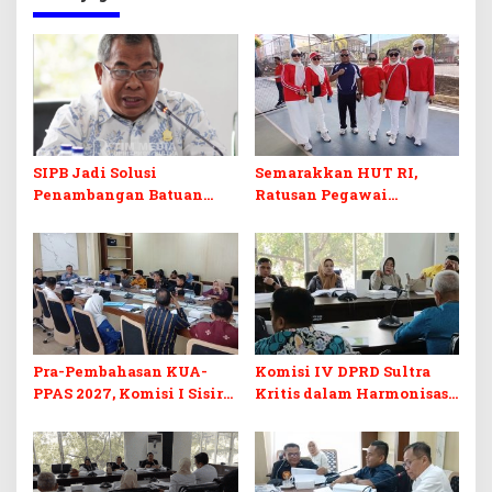
SIPB Jadi Solusi
Semarakkan HUT RI,
Penambangan Batuan
Ratusan Pegawai
Komoditas ex-Golongan C
Sekretariat DPRD Sultra
di Sultra
Ikuti Lomba Bola Gotong
Pra-Pembahasan KUA-
Komisi IV DPRD Sultra
PPAS 2027, Komisi I Sisir
Kritis dalam Harmonisasi
Program Prioritas
KUA-PPAS 2027 dan
Berkelanjutan
Perubahan APBD 2026