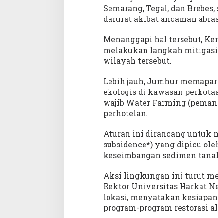
Semarang, Tegal, dan Brebes,
darurat akibat ancaman abrasi
Menanggapi hal tersebut, K
melakukan langkah mitigasi
wilayah tersebut.
Lebih jauh, Jumhur memapark
ekologis di kawasan perkota
wajib Water Farming (pemane
perhotelan.
Aturan ini dirancang untuk
subsidence*) yang dipicu oleh
keseimbangan sedimen tana
Aksi lingkungan ini turut m
Rektor Universitas Harkat Ne
lokasi, menyatakan kesiapan
program-program restorasi a