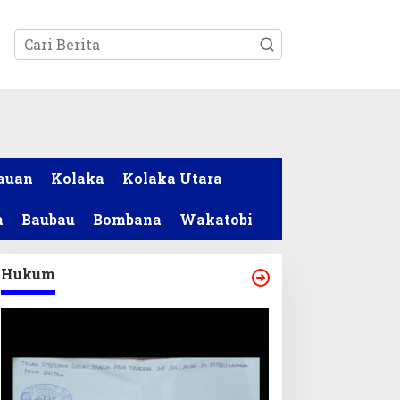
tutup
auan
Kolaka
Kolaka Utara
a
Baubau
Bombana
Wakatobi
Hukum