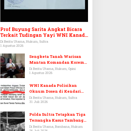
Prof Buyung Sarita Angkat Bicara
Terkait Tudingan Yayi WNI Kanada
Ditagih Utang Rp3,6 Miliar
Di Berita Utama, Hukum, Sultra
1 Agustus 2026
Sengketa Tanah Warisan
Mantan Komandan Korem
143/HO, Ketika Warisan
Di Berita Utama, Hukum, Opini
1 Agustus 2026
Menjadi Arena Pemerasan
WNI Kanada Polisikan
Oknum Dosen di Kendari
Terkait Aset Puluhan Miliar
Di Berita Utama, Hukum, Sultra
31 Juli 2026
Polda Sultra Tetapkan Tiga
Tersangka Kasus Tambang
Emas Ilegal di Bombana
Di Berita Utama, Bombana, Hukum
26 Juli 2026