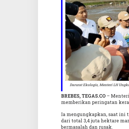
p
7
0
0
R
i
b
u
H
e
k
t
a
r
e
Darurat Ekologis, Menteri LH Ungk
M
BREBES, TEGAS.CO
– Menter
a
n
memberikan peringatan keras 
g
r
Ia mengungkapkan, saat ini t
o
dari total 3,4 juta hektare m
v
bermasalah dan rusak.