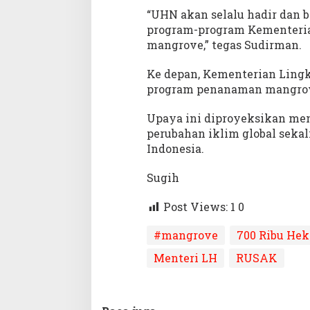
“UHN akan selalu hadir da
program-program Kementeri
mangrove,” tegas Sudirman.
Ke depan, Kementerian Ling
program penanaman mangrove
Upaya ini diproyeksikan men
perubahan iklim global seka
Indonesia.
Sugih
Post Views: 1
0
#mangrove
700 Ribu Hek
Menteri LH
RUSAK