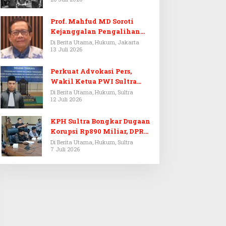
Prof. Mahfud MD Soroti
Kejanggalan Pengalihan
Penyelidikan Tersangka
Di Berita Utama, Hukum, Jakarta
13 Juli 2026
Febrie Adriansyah
Perkuat Advokasi Pers,
Wakil Ketua PWI Sultra
Resmi Dilantik Menjadi
Di Berita Utama, Hukum, Sultra
12 Juli 2026
Advokat PERADI
KPH Sultra Bongkar Dugaan
Korupsi Rp890 Miliar, DPRD
Sultra Gelar RDP
Di Berita Utama, Hukum, Sultra
7 Juli 2026