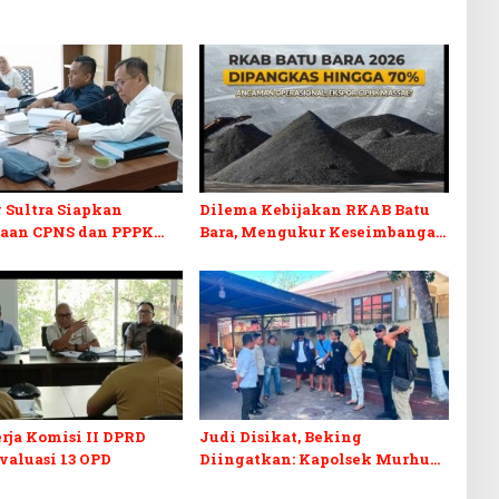
 Sultra Siapkan
Dilema Kebijakan RKAB Batu
aan CPNS dan PPPK
Bara, Mengukur Keseimbangan
RD Sultra Desak
Penerimaan Negara dan
Disabilitas
Kepastian Investasi
rja Komisi II DPRD
Judi Disikat, Beking
Evaluasi 13 OPD
Diingatkan: Kapolsek Murhum
Tegaskan Tak Ada yang Kebal