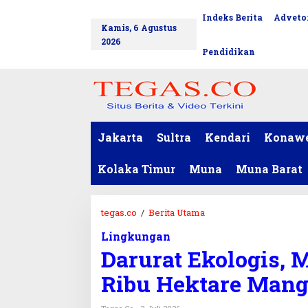
L
Indeks Berita
Advetor
tutup
e
Kamis, 6 Agustus
w
2026
a
Pendidikan
t
i
k
e
k
o
Jakarta
Sultra
Kendari
Konaw
n
t
Kolaka Timur
Muna
Muna Barat
e
n
tegas.co
/
Berita Utama
D
a
Lingkungan
r
Darurat Ekologis, 
u
r
Ribu Hektare Mang
a
t