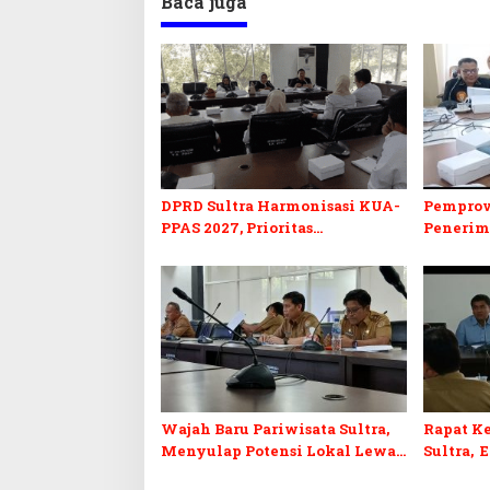
Baca juga
DPRD Sultra Harmonisasi KUA-
Pemprov
PPAS 2027, Prioritas
Penerim
Pendidikan, Kebudayaan, dan
2027, DP
Pelunasan Utang Infrastruktur
Formasi 
Wajah Baru Pariwisata Sultra,
Rapat Ke
Menyulap Potensi Lokal Lewat
Sultra, 
Sentuhan Digital dan