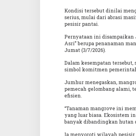
e
d
Kondisi tersebut dinilai m
i
serius, mulai dari abrasi mas
I
pesisir pantai.
n
d
Pernyataan ini disampaikan 
o
Asri” berupa penanaman mang
n
Jumat (3/7/2026).
e
s
i
Dalam kesempatan tersebut, 
a
simbol komitmen pemerintah 
R
u
Jumhur menegaskan, mangrove
s
pemecah gelombang alami, te
a
efisien.
k
“Tanaman mangrove ini mem
yang luar biasa. Ekosistem 
banyak dibandingkan hutan da
Ia menyoroti wilayah pesisir