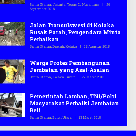
S
Berita Utama
,
Jakarta
,
Tegas.co Nusantara
|
29
.
September 2018
O
C
L
O
E
H
Jalan Transulswesi di Kolaka
T
E
Rusak Parah, Pengendara Minta
G
Perbaikan
A
S
Berita Utama
,
Daerah
,
Kolaka
|
18 Agustus 2018
O
.
L
C
E
O
H
Warga Protes Pembangunan
T
E
Jembatan yang Asal-Asalan
G
A
Berita Utama
,
Kolaka Timur
|
27 Maret 2018
O
S
L
.
E
C
H
O
T
Pemerintah Lamban, TNI/Polri
E
Masyarakat Perbaiki Jembatan
G
A
Beli
S
.
Berita Utama
,
Buton Utara
|
13 Maret 2018
O
C
L
O
E
H
T