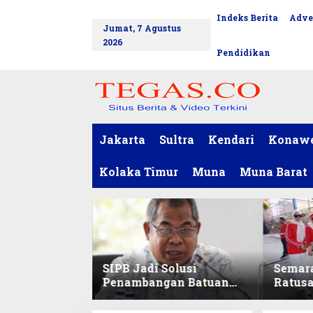
L
Indeks Berita
Adve
tutup
e
Jumat, 7 Agustus
w
2026
a
Pendidikan
t
i
k
e
k
o
Jakarta
Sultra
Kendari
Konaw
n
t
Kolaka Timur
Muna
Muna Barat
e
n
SIPB Jadi Solusi
Semar
Penambangan Batuan
Ratus
Komoditas ex-Golongan
Sekret
C di Sultra
Ikuti 