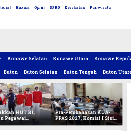
torial
Hukum
Opini
DPRD
Kesehatan
Pariwisata
e
Konawe Selatan
Konawe Utara
Konawe Kepul
Buton
Buton Selatan
Buton Tengah
Buton Utar
akkan HUT RI,
Pra-Pembahasan KUA-
an Pegawai
PPAS 2027, Komisi I Sisir
ariat DPRD Sultra
Program Prioritas
Lomba Bola Gotong
Berkelanjutan