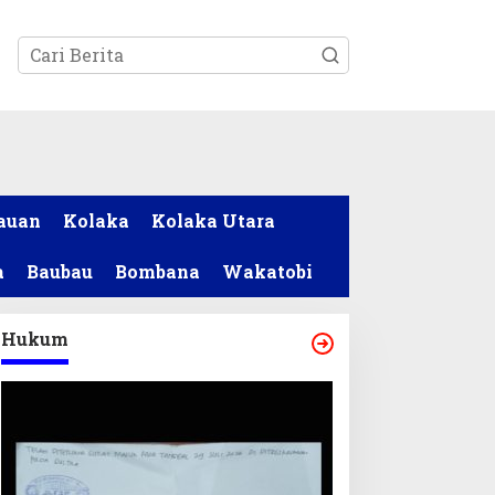
tutup
auan
Kolaka
Kolaka Utara
a
Baubau
Bombana
Wakatobi
Hukum