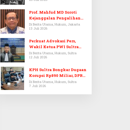
Prof. Mahfud MD Soroti
Kejanggalan Pengalihan
Penyelidikan Tersangka
Di Berita Utama, Hukum, Jakarta
13 Juli 2026
Febrie Adriansyah
Perkuat Advokasi Pers,
Wakil Ketua PWI Sultra
Resmi Dilantik Menjadi
Di Berita Utama, Hukum, Sultra
12 Juli 2026
Advokat PERADI
KPH Sultra Bongkar Dugaan
Korupsi Rp890 Miliar, DPRD
Sultra Gelar RDP
Di Berita Utama, Hukum, Sultra
7 Juli 2026