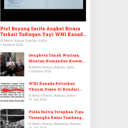
Prof Buyung Sarita Angkat Bicara
Terkait Tudingan Yayi WNI Kanada
Ditagih Utang Rp3,6 Miliar
Di Berita Utama, Hukum, Sultra
1 Agustus 2026
Sengketa Tanah Warisan
Mantan Komandan Korem
143/HO, Ketika Warisan
Di Berita Utama, Hukum, Opini
1 Agustus 2026
Menjadi Arena Pemerasan
WNI Kanada Polisikan
Oknum Dosen di Kendari
Terkait Aset Puluhan Miliar
Di Berita Utama, Hukum, Sultra
31 Juli 2026
Polda Sultra Tetapkan Tiga
Tersangka Kasus Tambang
Emas Ilegal di Bombana
Di Berita Utama, Bombana, Hukum
26 Juli 2026