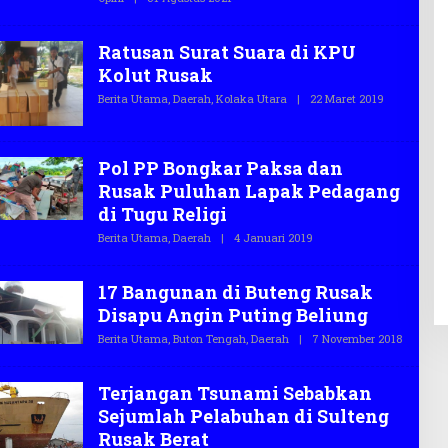
O
L
E
H
Ratusan Surat Suara di KPU
T
E
Kolut Rusak
G
A
Berita Utama
,
Daerah
,
Kolaka Utara
|
22 Maret 2019
O
S
L
.
E
C
H
O
T
Pol PP Bongkar Paksa dan
E
G
Rusak Puluhan Lapak Pedagang
A
di Tugu Religi
S
.
Berita Utama
,
Daerah
|
4 Januari 2019
O
C
L
O
E
H
17 Bangunan di Buteng Rusak
T
E
Disapu Angin Puting Beliung
G
A
Berita Utama
,
Buton Tengah
,
Daerah
|
7 November 2018
O
S
L
.
E
C
H
Terjangan Tsunami Sebabkan
O
T
E
Sejumlah Pelabuhan di Sulteng
G
Rusak Berat
A