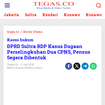
L
e
w
Jakarta
Sultra
Kendari
Konawe
Konawe S
a
t
i
k
tegas.co
/
Berita Utama
D
e
P
k
Kasus hukum
R
o
DPRD Sultra RDP Kasus Dugaan
D
n
S
Perselingkuhan Dua CPNS, Pensus
t
u
Segera Dibentuk
e
l
n
t
Tegas.co
3 Juli 2026
Berita Utama
,
Hukum
,
Sultra
r
a
R
D
P
K
a
s