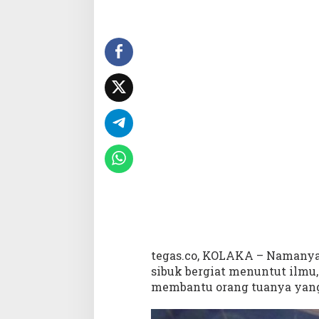
a
M
i
s
k
i
n
,
A
n
a
k
I
n
i
T
a
k
tegas.co, KOLAKA – Namanya, 
M
sibuk bergiat menuntut ilmu
e
membantu orang tuanya yan
n
g
e