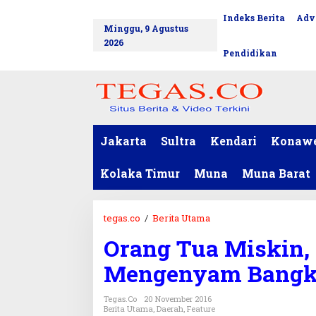
L
Indeks Berita
Adv
tutup
e
Minggu, 9 Agustus
w
2026
a
Pendidikan
t
i
k
e
k
o
Jakarta
Sultra
Kendari
Konaw
n
t
Kolaka Timur
Muna
Muna Barat
e
n
tegas.co
/
Berita Utama
O
r
Orang Tua Miskin,
a
n
Mengenyam Bangk
g
T
Tegas.co
20 November 2016
u
Berita Utama
,
Daerah
,
Feature