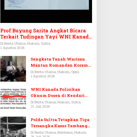
Prof Buyung Sarita Angkat Bicara
Terkait Tudingan Yayi WNI Kanada
Ditagih Utang Rp3,6 Miliar
Di Berita Utama, Hukum, Sultra
1 Agustus 2026
Sengketa Tanah Warisan
Mantan Komandan Korem
143/HO, Ketika Warisan
Di Berita Utama, Hukum, Opini
1 Agustus 2026
Menjadi Arena Pemerasan
WNI Kanada Polisikan
Oknum Dosen di Kendari
Terkait Aset Puluhan Miliar
Di Berita Utama, Hukum, Sultra
31 Juli 2026
Polda Sultra Tetapkan Tiga
Tersangka Kasus Tambang
Emas Ilegal di Bombana
Di Berita Utama, Bombana, Hukum
26 Juli 2026