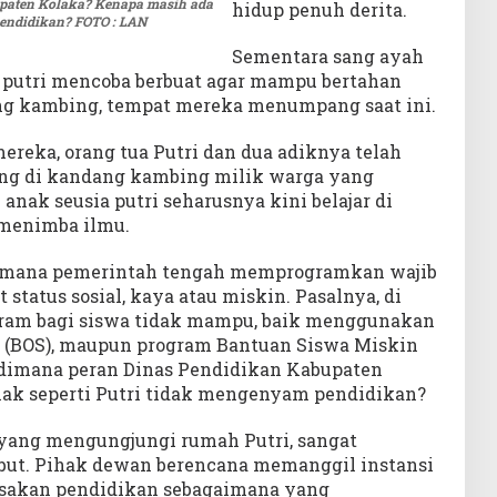
paten Kolaka? Kenapa masih ada
hidup penuh derita.
pendidikan? FOTO : LAN
Sementara sang ayah
putri mencoba berbuat agar mampu bertahan
ng kambing, tempat mereka menumpang saat ini.
reka, orang tua Putri dan dua adiknya telah
g di kandang kambing milik warga yang
anak seusia putri seharusnya kini belajar di
 menimba ilmu.
 dimana pemerintah tengah memprogramkan wajib
 status sosial, kaya atau miskin. Pasalnya, di
gram bagi siswa tidak mampu, baik menggunakan
h (BOS), maupun program Bantuan Siswa Miskin
, dimana peran Dinas Pendidikan Kabupaten
ak seperti Putri tidak mengenyam pendidikan?
 yang mengungjungi rumah Putri, sangat
but. Pihak dewan berencana memanggil instansi
rasakan pendidikan sebagaimana yang