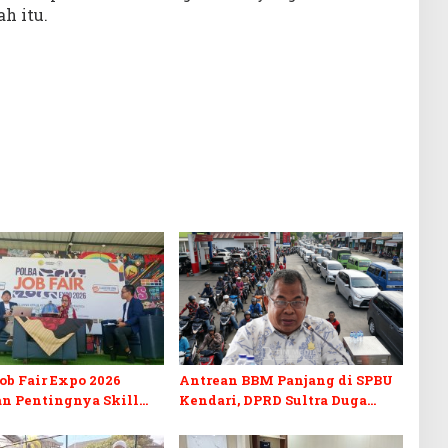
h itu.
b Fair Expo 2026
Antrean BBM Panjang di SPBU
n Pentingnya Skill
Kendari, DPRD Sultra Duga
fikasi di Era Digital
Sistem Barcode Curang