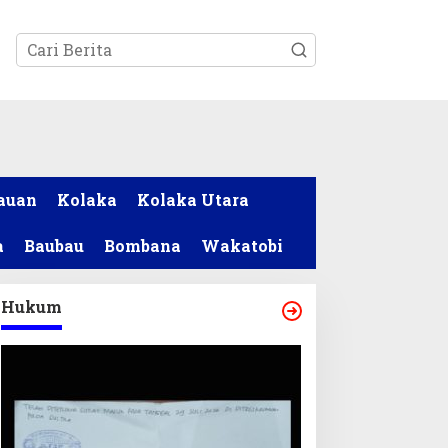
tutup
auan
Kolaka
Kolaka Utara
a
Baubau
Bombana
Wakatobi
Hukum