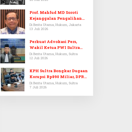
Prof. Mahfud MD Soroti
Kejanggalan Pengalihan
Penyelidikan Tersangka
Di Berita Utama, Hukum, Jakarta
13 Juli 2026
Febrie Adriansyah
Perkuat Advokasi Pers,
Wakil Ketua PWI Sultra
Resmi Dilantik Menjadi
Di Berita Utama, Hukum, Sultra
12 Juli 2026
Advokat PERADI
KPH Sultra Bongkar Dugaan
Korupsi Rp890 Miliar, DPRD
Sultra Gelar RDP
Di Berita Utama, Hukum, Sultra
7 Juli 2026