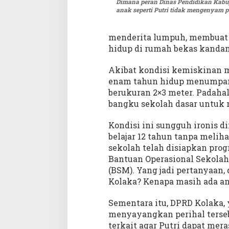
Dimana peran Dinas Pendidikan Kabu
anak seperti Putri tidak mengenyam 
menderita lumpuh, membuat 
hidup di rumah bekas kanda
Akibat kondisi kemiskinan me
enam tahun hidup menumpan
berukuran 2×3 meter. Padahal 
bangku sekolah dasar untuk
Kondisi ini sungguh ironis
belajar 12 tahun tanpa melihat
sekolah telah disiapkan pro
Bantuan Operasional Sekola
(BSM). Yang jadi pertanyaan
Kolaka? Kenapa masih ada an
Sementara itu, DPRD Kolaka,
menyayangkan perihal terse
terkait agar Putri dapat me