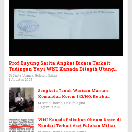
Prof Buyung Sarita Angkat Bicara Terkait
Tudingan Yayi WNI Kanada Ditagih Utang
Rp3,6 Miliar
Di Berita Utama, Hukum, Sultra
1 Agustus 2026
Sengketa Tanah Warisan Mantan
Komandan Korem 143/HO, Ketika
Warisan Menjadi Arena Pemerasan
Di Berita Utama, Hukum, Opini
1 Agustus 2026
WNI Kanada Polisikan Oknum Dosen di
Kendari Terkait Aset Puluhan Miliar
Di Berita Utama, Hukum, Sultra