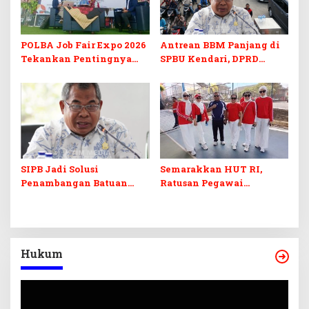
POLBA Job Fair Expo 2026
Antrean BBM Panjang di
Tekankan Pentingnya
SPBU Kendari, DPRD
Skill dan Sertifikasi di Era
Sultra Duga Sistem
Digital
Barcode Curang
SIPB Jadi Solusi
Semarakkan HUT RI,
Penambangan Batuan
Ratusan Pegawai
Komoditas ex-Golongan C
Sekretariat DPRD Sultra
di Sultra
Ikuti Lomba Bola Gotong
Hukum