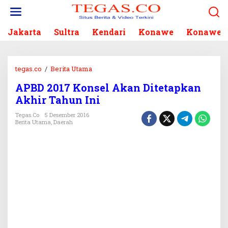
L
e
w
Jakarta
Sultra
Kendari
Konawe
Konawe S
a
t
i
k
tegas.co
/
Berita Utama
A
e
P
k
APBD 2017 Konsel Akan Ditetapkan
B
o
Akhir Tahun Ini
D
n
2
Tegas.co
5 Desember 2016
t
0
Berita Utama
,
Daerah
e
1
n
7
K
o
n
s
e
l
A
k