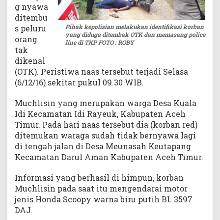
g nyawa
h
ditembu
T
Pihak kepolisian melakukan identifikasi korban
s peluru
i
yang diduga ditembak OTK dan memasang police
orang
m
line di TKP FOTO : ROBY
u
tak
r
dikenal
(OTK). Peristiwa naas tersebut terjadi Selasa
(6/12/16) sekitar pukul 09.30 WIB.
Muchlisin yang merupakan warga Desa Kuala
Idi Kecamatan Idi Rayeuk, Kabupaten Aceh
Timur. Pada hari naas tersebut dia (korban red)
ditemukan waraga sudah tidak bernyawa lagi
di tengah jalan di Desa Meunasah Keutapang
Kecamatan Darul Aman Kabupaten Aceh Timur.
Informasi yang berhasil di himpun, korban
Muchlisin pada saat itu mengendarai motor
jenis Honda Scoopy warna biru putih BL 3597
DAJ.