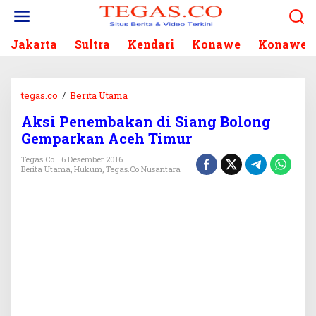
L
e
w
Jakarta
Sultra
Kendari
Konawe
Konawe S
a
t
i
k
tegas.co
/
Berita Utama
A
e
k
k
Aksi Penembakan di Siang Bolong
s
o
Gemparkan Aceh Timur
i
n
P
Tegas.co
6 Desember 2016
t
e
Berita Utama
,
Hukum
,
Tegas.co Nusantara
e
n
n
e
m
b
a
k
a
n
d
i