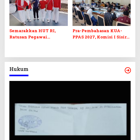
Semarakkan HUT RI,
Pra-Pembahasan KUA-
Ratusan Pegawai
PPAS 2027, Komisi I Sisir
Sekretariat DPRD Sultra
Program Prioritas
Ikuti Lomba Bola Gotong
Berkelanjutan
Hukum