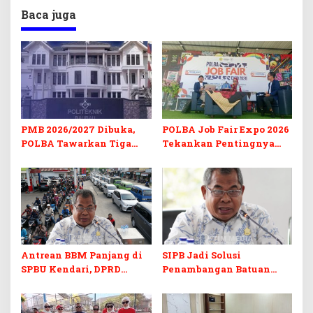
Baca juga
PMB 2026/2027 Dibuka,
POLBA Job Fair Expo 2026
POLBA Tawarkan Tiga
Tekankan Pentingnya
Prodi Baru dan Program
Skill dan Sertifikasi di Era
Kuliah Gratis
Digital
Antrean BBM Panjang di
SIPB Jadi Solusi
SPBU Kendari, DPRD
Penambangan Batuan
Sultra Duga Sistem
Komoditas ex-Golongan C
Barcode Curang
di Sultra