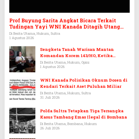
Prof Buyung Sarita Angkat Bicara Terkait
Tudingan Yayi WNI Kanada Ditagih Utang
Rp3,6 Miliar
Di Berita Utama, Hukum, Sultra
1 Agustus 2026
Sengketa Tanah Warisan Mantan
Komandan Korem 143/HO, Ketika
Warisan Menjadi Arena Pemerasan
Di Berita Utama, Hukum, Opini
1 Agustus 2026
WNI Kanada Polisikan Oknum Dosen di
Kendari Terkait Aset Puluhan Miliar
Di Berita Utama, Hukum, Sultra
31 Juli 2026
Polda Sultra Tetapkan Tiga Tersangka
Kasus Tambang Emas Ilegal di Bombana
Di Berita Utama, Bombana, Hukum
26 Juli 2026