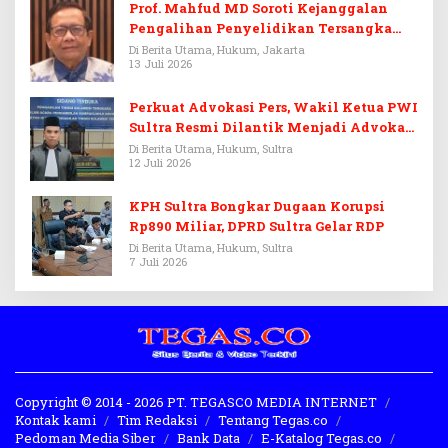
Prof. Mahfud MD Soroti Kejanggalan
Pengalihan Penyelidikan Tersangka
Febrie Adriansyah
Di Berita Utama, Hukum, Jakarta
13 Juli 2026
Perkuat Advokasi Pers, Wakil Ketua PWI
Sultra Resmi Dilantik Menjadi Advokat
PERADI
Di Berita Utama, Hukum, Sultra
12 Juli 2026
KPH Sultra Bongkar Dugaan Korupsi
Rp890 Miliar, DPRD Sultra Gelar RDP
Di Berita Utama, Hukum, Sultra
7 Juli 2026
Copyright © 2014 - 2026 PT. TEGASCO MEDIA INTERNET
Kontak kami
Tim Redaksi
Tentang Tegas.co
Pedoman Media Siber
Bank Data
E-Katalog Tegas.co