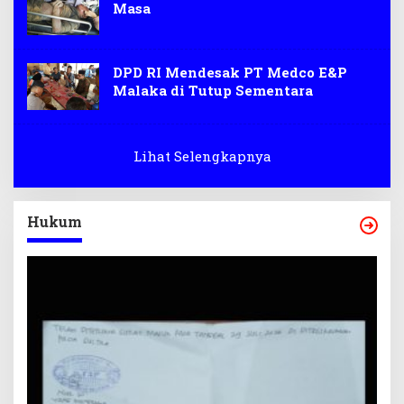
Masa
DPD RI Mendesak PT Medco E&P
Malaka di Tutup Sementara
Lihat Selengkapnya
Hukum