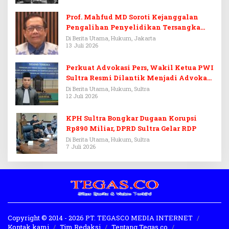
Prof. Mahfud MD Soroti Kejanggalan
Pengalihan Penyelidikan Tersangka
Febrie Adriansyah
Di Berita Utama, Hukum, Jakarta
13 Juli 2026
Perkuat Advokasi Pers, Wakil Ketua PWI
Sultra Resmi Dilantik Menjadi Advokat
PERADI
Di Berita Utama, Hukum, Sultra
12 Juli 2026
KPH Sultra Bongkar Dugaan Korupsi
Rp890 Miliar, DPRD Sultra Gelar RDP
Di Berita Utama, Hukum, Sultra
7 Juli 2026
Copyright © 2014 - 2026 PT. TEGASCO MEDIA INTERNET
Kontak kami
Tim Redaksi
Tentang Tegas.co