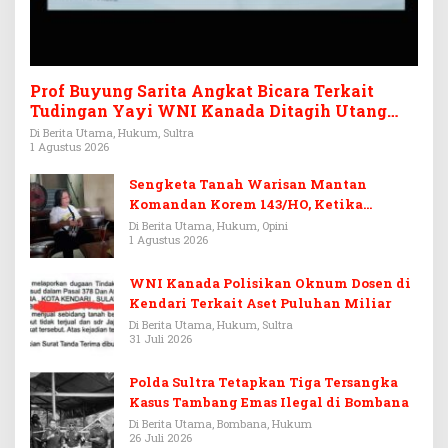
Prof Buyung Sarita Angkat Bicara Terkait
Tudingan Yayi WNI Kanada Ditagih Utang
Rp3,6 Miliar
Di Berita Utama, Hukum, Sultra
1 Agustus 2026
Sengketa Tanah Warisan Mantan
Komandan Korem 143/HO, Ketika
Warisan Menjadi Arena Pemerasan
Di Berita Utama, Hukum, Opini
1 Agustus 2026
WNI Kanada Polisikan Oknum Dosen di
Kendari Terkait Aset Puluhan Miliar
Di Berita Utama, Hukum, Sultra
31 Juli 2026
Polda Sultra Tetapkan Tiga Tersangka
Kasus Tambang Emas Ilegal di Bombana
Di Berita Utama, Bombana, Hukum
26 Juli 2026