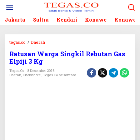
L
e
w
Jakarta
Sultra
Kendari
Konawe
Konawe S
a
t
i
k
tegas.co
/
Daerah
R
e
a
k
Ratusan Warga Singkil Rebutan Gas
t
o
Elpiji 3 Kg
u
n
s
Tegas.co
8 Desember 2016
t
a
Daerah
,
Ekobishotel
,
Tegas.co Nusantara
e
n
n
W
a
r
g
a
S
i
n
g