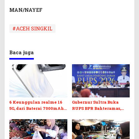
MAN/NAYEF
#ACEH SINGKIL
Baca juga
6 Keunggulan realme 16
Gubernur Sultra Buka
5G, dari Baterai 7000mAh
RUPS BPR Bahteramas,
hingga Selfie Mirror
Bahas Kredit Bermasalah
hingga Rencana Merger