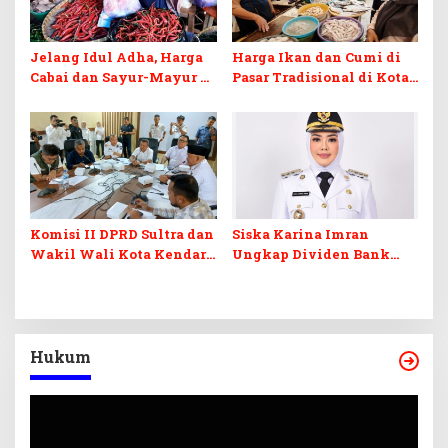
Jelang Idul Adha, Harga
Harga Ikan dan Cumi di
Cabai dan Sayur-Mayur di
Pasar Tradisional di Kota
Tegal Kian Melejit
Tegal Meroket
Komisi II DPRD Sultra dan
Siska Karina Imran
Wakil Wali Kota Kendari
Ungkap Dividen Bank
Pasang Badan Bela UMKM
Sultra Masuk APBD untuk
MTQ
Pembangunan Kota
Kendari
Hukum