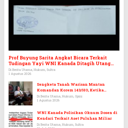
Prof Buyung Sarita Angkat Bicara Terkait
Tudingan Yayi WNI Kanada Ditagih Utang
Rp3,6 Miliar
Di Berita Utama, Hukum, Sultra
1 Agustus 2026
Sengketa Tanah Warisan Mantan
Komandan Korem 143/HO, Ketika
Warisan Menjadi Arena Pemerasan
Di Berita Utama, Hukum, Opini
1 Agustus 2026
WNI Kanada Polisikan Oknum Dosen di
Kendari Terkait Aset Puluhan Miliar
Di Berita Utama, Hukum, Sultra