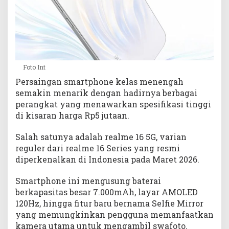
h
h
i
n
g
g
Foto Int
a
Persaingan smartphone kelas menengah
S
e
semakin menarik dengan hadirnya berbagai
l
perangkat yang menawarkan spesifikasi tinggi
f
di kisaran harga Rp5 jutaan.
i
e
Salah satunya adalah realme 16 5G, varian
M
reguler dari realme 16 Series yang resmi
i
diperkenalkan di Indonesia pada Maret 2026.
r
r
Smartphone ini mengusung baterai
o
berkapasitas besar 7.000mAh, layar AMOLED
r
120Hz, hingga fitur baru bernama Selfie Mirror
yang memungkinkan pengguna memanfaatkan
kamera utama untuk mengambil swafoto.