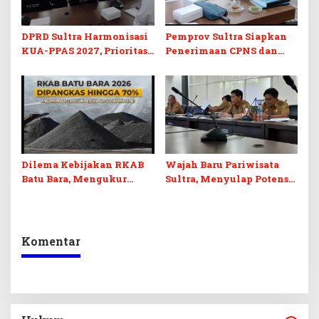
DPRD Sultra Harmonisasi
Pemprov Sultra Siapkan
KUA-PPAS 2027, Prioritas
Penerimaan CPNS dan
Pendidikan, Kebudayaan,
PPPK 2027, DPRD Sultra
dan Pelunasan Utang
Desak Formasi Disabilitas
Infrastruktur
Dilema Kebijakan RKAB
Wajah Baru Pariwisata
Batu Bara, Mengukur
Sultra, Menyulap Potensi
Keseimbangan
Lokal Lewat Sentuhan
Penerimaan Negara dan
Digital dan Penguatan
Kepastian Investasi
Ekraf
Komentar