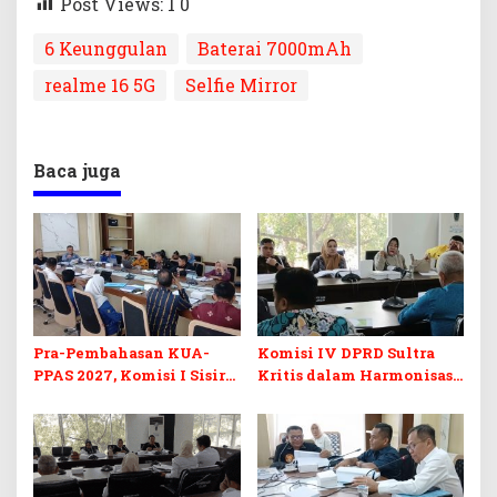
Post Views: 1
0
6 Keunggulan
Baterai 7000mAh
realme 16 5G
Selfie Mirror
Baca juga
Pra-Pembahasan KUA-
Komisi IV DPRD Sultra
PPAS 2027, Komisi I Sisir
Kritis dalam Harmonisasi
Program Prioritas
KUA-PPAS 2027 dan
Berkelanjutan
Perubahan APBD 2026