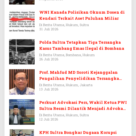
WNI Kanada Polisikan Oknum Dosen di
Kendari Terkait Aset Puluhan Miliar
Di Berita Utama, Hukum, Sultra
31 Juli 2026
Polda Sultra Tetapkan Tiga Tersangka
Kasus Tambang Emas Ilegal di Bombana
Di Berita Utama, Bombana, Hukum
26 Juli 2026
Prof. Mahfud MD Soroti Kejanggalan
Pengalihan Penyelidikan Tersangka
Febrie Adriansyah
Di Berita Utama, Hukum, Jakarta
13 Juli 2026
Perkuat Advokasi Pers, Wakil Ketua PWI
Sultra Resmi Dilantik Menjadi Advokat
PERADI
Di Berita Utama, Hukum, Sultra
12 Juli 2026
KPH Sultra Bongkar Dugaan Korupsi