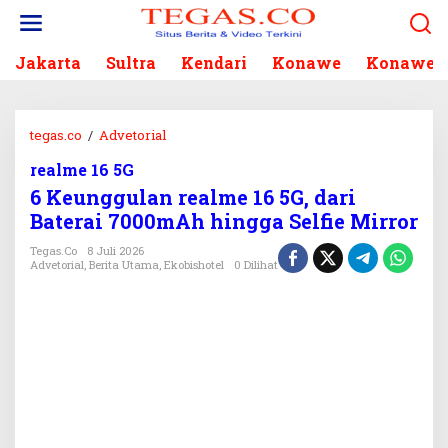
L
e
w
Jakarta
Sultra
Kendari
Konawe
Konawe S
a
t
i
k
tegas.co
/
Advetorial
6
e
K
k
realme 16 5G
e
o
6 Keunggulan realme 16 5G, dari
u
n
n
Baterai 7000mAh hingga Selfie Mirror
t
g
e
Tegas.co
8 Juli 2026
g
Advetorial
,
Berita Utama
,
Ekobishotel
0 Dilihat
n
u
l
a
n
r
e
a
l
m