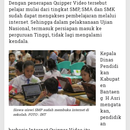
Dengan penerapan Quipper Video tersebut
n
pelajar mulai dari tingkat SMP, SMA dan SMK
t
sudah dapat mengakses pembelajaran melalui
e
internet. Sehingga dalam pelaksanaan Ujian
r
Nasional, termasuk persiapan masuk ke
n
perguruan Tinggi, tidak lagi mengalami
e
t
kendala.
Kepala
Dinas
Pendidi
kan
Kabupat
en
Bantaen
g H Asri
mengata
Siswa-siswi SMP sudah membuka internet di
kan,
sekolah. FOTO : INT
pendidik
an
berbasis Internet Quipper Video itu