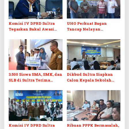
Komisi IV DPRD Sultra
UHO Perkuat Bagan
Tegaskan Bakal Awasi
Tancap Nelayan
Ketat Penyaluran PIP,
Tinanggea
Ancam Tindak Sekolah
yang Menyimpang
3.500 Siswa SMA, SMK, dan
Dikbud Sultra Siapkan
SLB di Sultra Terima
Calon Kepala Sekolah
Bantuan Pendidikan
Berintegritas Lewat
Pelatihan BCKS
Komisi IV DPRD Sultra
Ribuan PPPK Bermasalah,