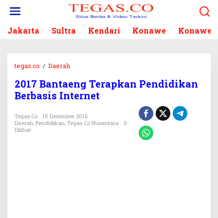
L
e
w
Jakarta
Sultra
Kendari
Konawe
Konawe S
a
t
i
k
tegas.co
/
Daerah
2
e
0
k
2017 Bantaeng Terapkan Pendidikan
1
o
Berbasis Internet
7
n
B
t
a
Tegas.co
15 Desember 2016
e
Daerah
,
Pendidikan
,
Tegas.co Nusantara
0
n
n
Dilihat
t
a
e
n
g
T
e
r
a