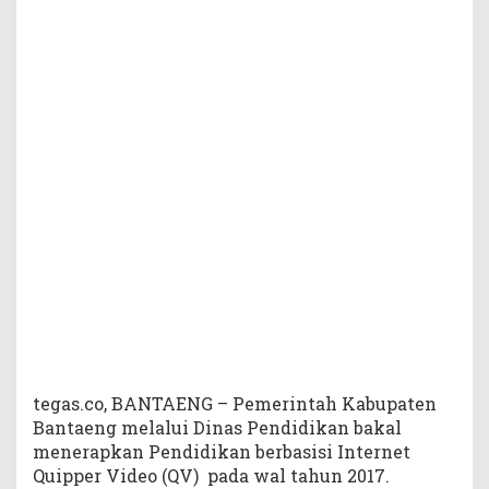
p
k
a
n
P
e
n
d
i
d
i
k
a
n
B
e
r
b
a
tegas.co, BANTAENG – Pemerintah Kabupaten
s
Bantaeng melalui Dinas Pendidikan bakal
i
menerapkan Pendidikan berbasisi Internet
s
Quipper Video (QV) pada wal tahun 2017.
I