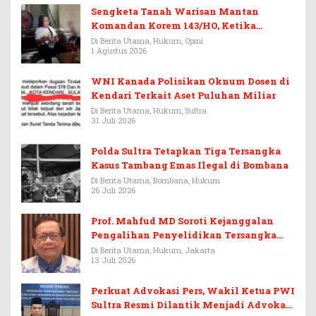
Sengketa Tanah Warisan Mantan
Komandan Korem 143/HO, Ketika
Warisan Menjadi Arena Pemerasan
Di Berita Utama, Hukum, Opini
1 Agustus 2026
WNI Kanada Polisikan Oknum Dosen di
Kendari Terkait Aset Puluhan Miliar
Di Berita Utama, Hukum, Sultra
31 Juli 2026
Polda Sultra Tetapkan Tiga Tersangka
Kasus Tambang Emas Ilegal di Bombana
Di Berita Utama, Bombana, Hukum
26 Juli 2026
Prof. Mahfud MD Soroti Kejanggalan
Pengalihan Penyelidikan Tersangka
Febrie Adriansyah
Di Berita Utama, Hukum, Jakarta
13 Juli 2026
Perkuat Advokasi Pers, Wakil Ketua PWI
Sultra Resmi Dilantik Menjadi Advokat