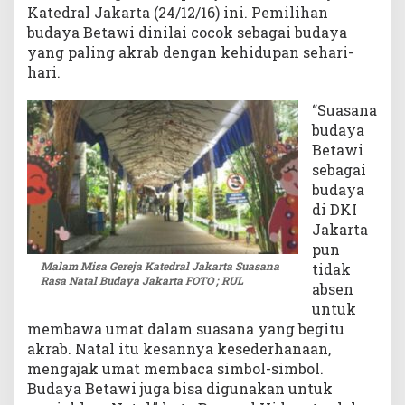
Katedral Jakarta (24/12/16) ini. Pemilihan
s
budaya Betawi dinilai cocok sebagai budaya
a
yang paling akrab dengan kehidupan sehari-
N
hari.
a
t
a
“Suasana
l
budaya
B
Betawi
u
sebagai
d
budaya
a
di DKI
y
Jakarta
a
pun
J
Malam Misa Gereja Katedral Jakarta Suasana
tidak
a
Rasa Natal Budaya Jakarta FOTO ; RUL
absen
k
a
untuk
r
membawa umat dalam suasana yang begitu
t
akrab. Natal itu kesannya kesederhanaan,
a
mengajak umat membaca simbol-simbol.
Budaya Betawi juga bisa digunakan untuk