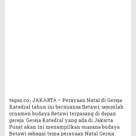
a
t
e
d
r
a
l
J
a
k
a
r
t
a
S
u
a
tegas.co., JAKARTA – Perayaan Natal di Gereja
s
Katedral tahun ini bernuansa Betawi, sejumlah
a
ornamen budaya Betawi terpasang di depan
n
gereja. Gereja Katedral yang ada di Jakarta
a
Pusat akan ini menampilkan suasana budaya
R
Betawi sebagai tema perayaan Natal Gereja
a