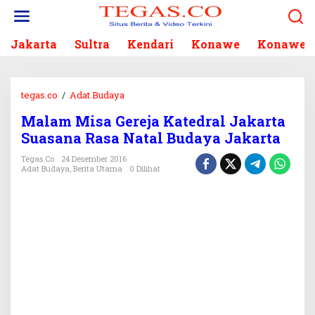
L
e
w
Jakarta
Sultra
Kendari
Konawe
Konawe S
a
t
i
k
tegas.co
/
Adat Budaya
M
e
a
k
Malam Misa Gereja Katedral Jakarta
l
o
Suasana Rasa Natal Budaya Jakarta
a
n
m
Tegas.co
24 Desember 2016
t
M
Adat Budaya
,
Berita Utama
0 Dilihat
e
i
n
s
a
G
e
r
e
j
a
K