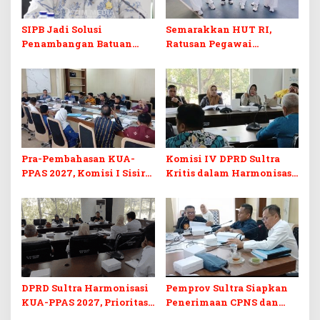
SIPB Jadi Solusi
Semarakkan HUT RI,
Penambangan Batuan
Ratusan Pegawai
Komoditas ex-Golongan C
Sekretariat DPRD Sultra
di Sultra
Ikuti Lomba Bola Gotong
Pra-Pembahasan KUA-
Komisi IV DPRD Sultra
PPAS 2027, Komisi I Sisir
Kritis dalam Harmonisasi
Program Prioritas
KUA-PPAS 2027 dan
Berkelanjutan
Perubahan APBD 2026
DPRD Sultra Harmonisasi
Pemprov Sultra Siapkan
KUA-PPAS 2027, Prioritas
Penerimaan CPNS dan
Pendidikan, Kebudayaan,
PPPK 2027, DPRD Sultra