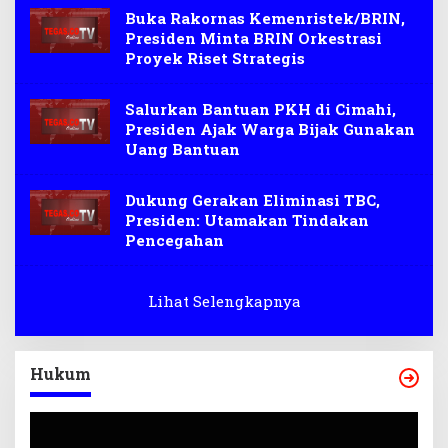
Buka Rakornas Kemenristek/BRIN,
Presiden Minta BRIN Orkestrasi
Proyek Riset Strategis
Salurkan Bantuan PKH di Cimahi,
Presiden Ajak Warga Bijak Gunakan
Uang Bantuan
Dukung Gerakan Eliminasi TBC,
Presiden: Utamakan Tindakan
Pencegahan
Lihat Selengkapnya
Hukum