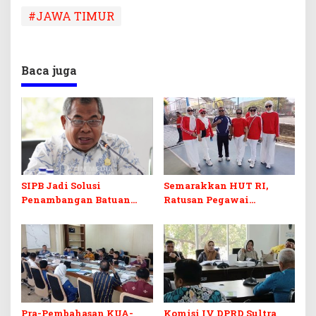
#JAWA TIMUR
Baca juga
SIPB Jadi Solusi
Semarakkan HUT RI,
Penambangan Batuan
Ratusan Pegawai
Komoditas ex-Golongan C
Sekretariat DPRD Sultra
di Sultra
Ikuti Lomba Bola Gotong
Pra-Pembahasan KUA-
Komisi IV DPRD Sultra