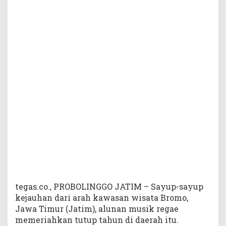
u
s
i
k
B
e
r
g
e
n
r
e
R
e
g
a
e
d
i
tegas.co., PROBOLINGGO JATIM – Sayup-sayup
A
kejauhan dari arah kawasan wisata Bromo,
k
Jawa Timur (Jatim), alunan musik regae
h
memeriahkan tutup tahun di daerah itu.
i