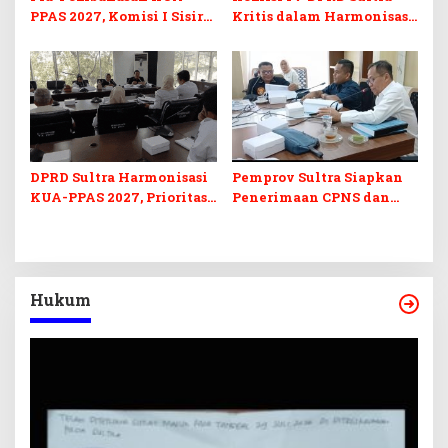
PPAS 2027, Komisi I Sisir
Kritis dalam Harmonisasi
Program Prioritas
KUA-PPAS 2027 dan
Berkelanjutan
Perubahan APBD 2026
DPRD Sultra Harmonisasi
Pemprov Sultra Siapkan
KUA-PPAS 2027, Prioritas
Penerimaan CPNS dan
Pendidikan, Kebudayaan,
PPPK 2027, DPRD Sultra
dan Pelunasan Utang
Desak Formasi Disabilitas
Infrastruktur
Hukum