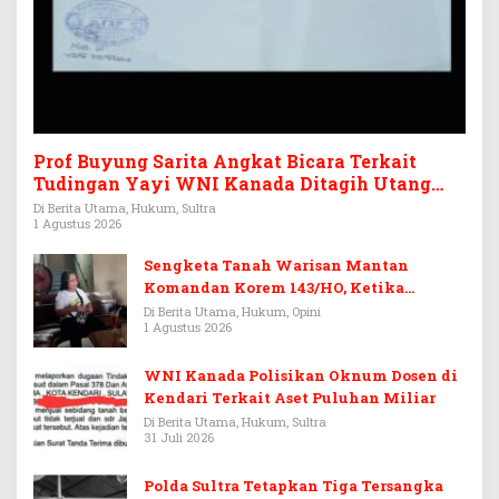
Prof Buyung Sarita Angkat Bicara Terkait
Tudingan Yayi WNI Kanada Ditagih Utang
Rp3,6 Miliar
Di Berita Utama, Hukum, Sultra
1 Agustus 2026
Sengketa Tanah Warisan Mantan
Komandan Korem 143/HO, Ketika
Warisan Menjadi Arena Pemerasan
Di Berita Utama, Hukum, Opini
1 Agustus 2026
WNI Kanada Polisikan Oknum Dosen di
Kendari Terkait Aset Puluhan Miliar
Di Berita Utama, Hukum, Sultra
31 Juli 2026
Polda Sultra Tetapkan Tiga Tersangka