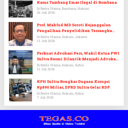
Kasus Tambang Emas Ilegal di Bombana
Di Berita Utama, Bombana, Hukum
26 Juli 2026
Prof. Mahfud MD Soroti Kejanggalan
Pengalihan Penyelidikan Tersangka
Febrie Adriansyah
Di Berita Utama, Hukum, Jakarta
13 Juli 2026
Perkuat Advokasi Pers, Wakil Ketua PWI
Sultra Resmi Dilantik Menjadi Advokat
PERADI
Di Berita Utama, Hukum, Sultra
12 Juli 2026
KPH Sultra Bongkar Dugaan Korupsi
Rp890 Miliar, DPRD Sultra Gelar RDP
Di Berita Utama, Hukum, Sultra
7 Juli 2026