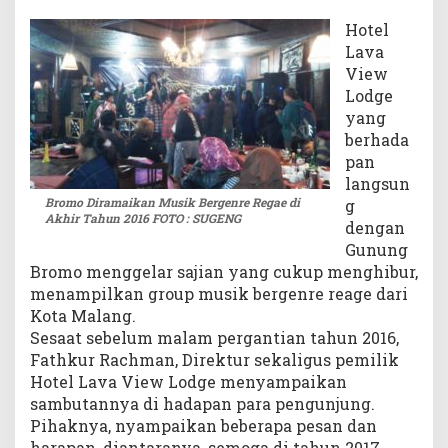
r
Hotel
T
Lava
a
View
h
Lodge
u
yang
n
berhada
2
0
pan
1
langsun
6
Bromo Diramaikan Musik Bergenre Regae di
g
Akhir Tahun 2016 FOTO : SUGENG
dengan
Gunung
Bromo menggelar sajian yang cukup menghibur,
menampilkan group musik bergenre reage dari
Kota Malang.
Sesaat sebelum malam pergantian tahun 2016,
Fathkur Rachman, Direktur sekaligus pemilik
Hotel Lava View Lodge menyampaikan
sambutannya di hadapan para pengunjung.
Pihaknya, nyampaikan beberapa pesan dan
harapan, diantaranya, semoga di tahun 2017