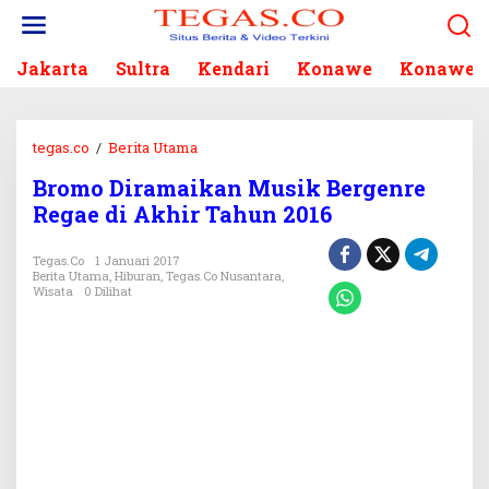
L
e
w
Jakarta
Sultra
Kendari
Konawe
Konawe S
a
t
i
k
tegas.co
/
Berita Utama
B
e
r
k
Bromo Diramaikan Musik Bergenre
o
o
Regae di Akhir Tahun 2016
m
n
o
t
D
Tegas.co
1 Januari 2017
e
Berita Utama
,
Hiburan
,
Tegas.co Nusantara
,
i
n
Wisata
0 Dilihat
r
a
m
a
i
k
a
n
M