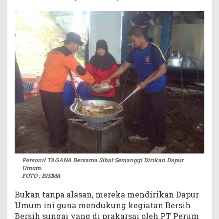
a
n
D
a
p
u
r
U
m
u
m
Personil TAGANA Bersama Sibat Semanggi Dirikan Dapur
Umum.
FOTO : BISMA
Bukan tanpa alasan, mereka mendirikan Dapur
Umum ini guna mendukung kegiatan Bersih
Bersih sungai yang di prakarsai oleh PT Perum