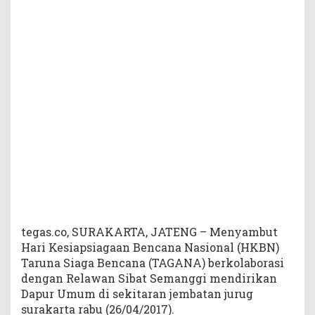
r
s
a
m
a
S
i
b
a
t
S
e
m
a
n
g
g
tegas.co, SURAKARTA, JATENG – Menyambut
i
Hari Kesiapsiagaan Bencana Nasional (HKBN)
D
Taruna Siaga Bencana (TAGANA) berkolaborasi
i
dengan Relawan Sibat Semanggi mendirikan
r
Dapur Umum di sekitaran jembatan jurug
i
surakarta rabu (26/04/2017).
k