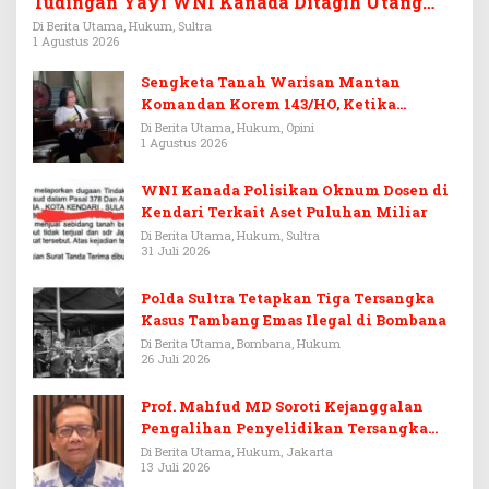
Tudingan Yayi WNI Kanada Ditagih Utang
Rp3,6 Miliar
Di Berita Utama, Hukum, Sultra
1 Agustus 2026
Sengketa Tanah Warisan Mantan
Komandan Korem 143/HO, Ketika
Warisan Menjadi Arena Pemerasan
Di Berita Utama, Hukum, Opini
1 Agustus 2026
WNI Kanada Polisikan Oknum Dosen di
Kendari Terkait Aset Puluhan Miliar
Di Berita Utama, Hukum, Sultra
31 Juli 2026
Polda Sultra Tetapkan Tiga Tersangka
Kasus Tambang Emas Ilegal di Bombana
Di Berita Utama, Bombana, Hukum
26 Juli 2026
Prof. Mahfud MD Soroti Kejanggalan
Pengalihan Penyelidikan Tersangka
Febrie Adriansyah
Di Berita Utama, Hukum, Jakarta
13 Juli 2026