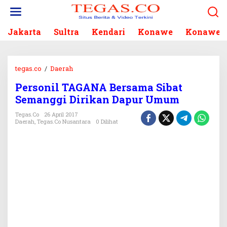
L
e
w
Jakarta
Sultra
Kendari
Konawe
Konawe S
a
t
i
k
tegas.co
/
Daerah
P
e
e
k
Personil TAGANA Bersama Sibat
r
o
Semanggi Dirikan Dapur Umum
s
n
o
Tegas.co
26 April 2017
t
n
Daerah
,
Tegas.co Nusantara
0 Dilihat
e
i
n
l
T
A
G
A
N
A
B
e