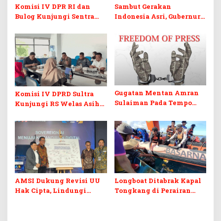
Komisi IV DPR RI dan
Sambut Gerakan
Bulog Kunjungi Sentra
Indonesia Asri, Gubernur
Bawang Merah Brebes,
Sultra Instruksikan
Dorong Peluang Ekspor
Penertiban Baliho dan
Kabel Semrawut
Gugatan Mentan Amran
Komisi IV DPRD Sultra
Sulaiman Pada Tempo
Kunjungi RS Welas Asih
Dinilai Ancam Kebebasan
Bandung, Metaforis Peran
Pers
TPK hingga Layanan
Medis Canggih
AMSI Dukung Revisi UU
Longboat Ditabrak Kapal
Hak Cipta, Lindungi
Tongkang di Perairan
Karya Jurnalistik dari
Muna, Satu Korban
Ancaman AI
Ditemukan Meninggal,
Satu Masih Dicari