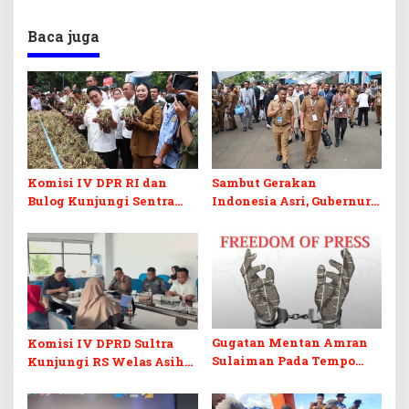
Baca juga
Komisi IV DPR RI dan
Sambut Gerakan
Bulog Kunjungi Sentra
Indonesia Asri, Gubernur
Bawang Merah Brebes,
Sultra Instruksikan
Dorong Peluang Ekspor
Penertiban Baliho dan
Kabel Semrawut
Gugatan Mentan Amran
Komisi IV DPRD Sultra
Sulaiman Pada Tempo
Kunjungi RS Welas Asih
Dinilai Ancam Kebebasan
Bandung, Metaforis Peran
Pers
TPK hingga Layanan