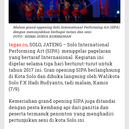
i
a
h
Malam grand oppening Solo International Performing Art (SIPA)
dengan menunjukkan berbagai tarian dan seni.
FOTO : BISMA SURYA KURNIAWAN
tegas.co
, SOLO, JATENG – Solo International
Performing Art (SIPA) menggelar pagelaran
yang bertaraf Internasional. Kegiatan ini
digelar selama tiga hari berturut-turut untuk
tahun 2017 ini. Gran opening SIPA berlanghsung
di Kota Solo dan dibuka langsung oleh Walikota
Solo F.X Hadi Rudyanto, tadi malam, Kamis
(7/9).
Kemeriahan grand opening SIPA juga ditandai
dengan pesta kembang api dari panitia dan
peserta termasuk penonton yang menghadiri
pertunjukan seni di kota Solo ini.