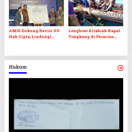
Medis Canggih
AMSI Dukung Revisi UU
Longboat Ditabrak Kapal
Hak Cipta, Lindungi
Tongkang di Perairan
Karya Jurnalistik dari
Muna, Satu Korban
Ancaman AI
Ditemukan Meninggal,
Satu Masih Dicari
Hukum