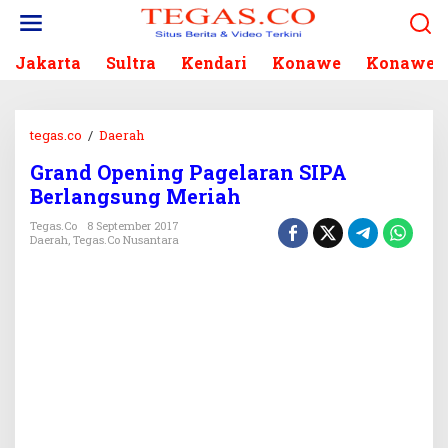
L
e
w
Jakarta
Sultra
Kendari
Konawe
Konawe S
a
t
i
k
tegas.co
/
Daerah
G
e
r
k
Grand Opening Pagelaran SIPA
a
o
Berlangsung Meriah
n
n
d
Tegas.co
8 September 2017
t
O
Daerah
,
Tegas.co Nusantara
e
p
n
e
n
i
n
g
P
a
g
e