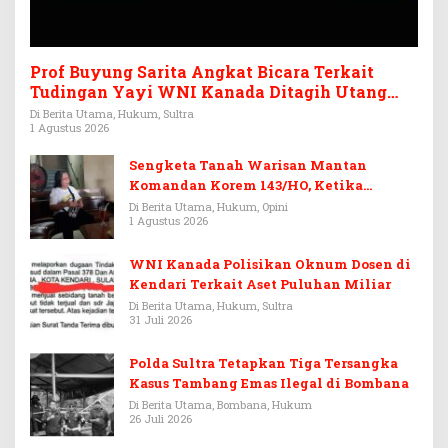
Prof Buyung Sarita Angkat Bicara Terkait
Tudingan Yayi WNI Kanada Ditagih Utang
Rp3,6 Miliar
Di Berita Utama, Hukum, Sultra
1 Agustus 2026
Sengketa Tanah Warisan Mantan
Komandan Korem 143/HO, Ketika
Warisan Menjadi Arena Pemerasan
Di Berita Utama, Hukum, Opini
1 Agustus 2026
WNI Kanada Polisikan Oknum Dosen di
Kendari Terkait Aset Puluhan Miliar
Di Berita Utama, Hukum, Sultra
31 Juli 2026
Polda Sultra Tetapkan Tiga Tersangka
Kasus Tambang Emas Ilegal di Bombana
Di Berita Utama, Bombana, Hukum
26 Juli 2026