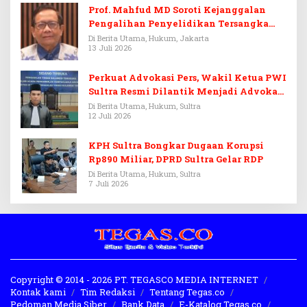
Prof. Mahfud MD Soroti Kejanggalan
Pengalihan Penyelidikan Tersangka
Febrie Adriansyah
Di Berita Utama, Hukum, Jakarta
13 Juli 2026
Perkuat Advokasi Pers, Wakil Ketua PWI
Sultra Resmi Dilantik Menjadi Advokat
PERADI
Di Berita Utama, Hukum, Sultra
12 Juli 2026
KPH Sultra Bongkar Dugaan Korupsi
Rp890 Miliar, DPRD Sultra Gelar RDP
Di Berita Utama, Hukum, Sultra
7 Juli 2026
Copyright © 2014 - 2026 PT. TEGASCO MEDIA INTERNET
Kontak kami
Tim Redaksi
Tentang Tegas.co
Pedoman Media Siber
Bank Data
E-Katalog Tegas.co