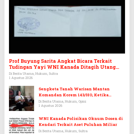
Prof Buyung Sarita Angkat Bicara Terkait
Tudingan Yayi WNI Kanada Ditagih Utang
Rp3,6 Miliar
Di Berita Utama, Hukum, Sultra
1 Agustus 2026
Sengketa Tanah Warisan Mantan
Komandan Korem 143/HO, Ketika
Warisan Menjadi Arena Pemerasan
Di Berita Utama, Hukum, Opini
1 Agustus 2026
WNI Kanada Polisikan Oknum Dosen di
Kendari Terkait Aset Puluhan Miliar
Di Berita Utama, Hukum, Sultra