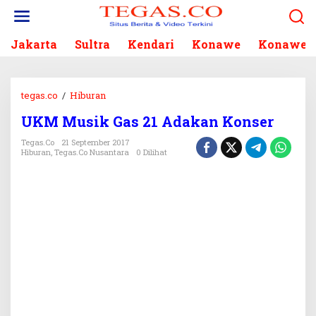
L
e
w
Jakarta
Sultra
Kendari
Konawe
Konawe S
a
t
i
k
tegas.co
/
Hiburan
U
e
K
k
UKM Musik Gas 21 Adakan Konser
M
o
M
Tegas.co
21 September 2017
n
u
Hiburan
,
Tegas.co Nusantara
0 Dilihat
t
s
e
i
n
k
G
a
s
2
1
A
d
a