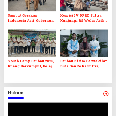
Sambut Gerakan
Komisi IV DPRD Sultra
Indonesia Asri, Gubernur
Kunjungi RS Welas Asih
Sultra Instruksikan
Bandung, Metaforis Peran
Penertiban Baliho dan
TPK hingga Layanan
Kabel Semrawut
Medis Canggih
Youth Camp Baubau 2025,
Baubau Kirim Perwakilan
Ruang Berkumpul, Belajar,
Duta GenRe ke Sultra,
dan Berkolaborasi untuk
Ketua PKK Beri Pesan
Pemuda Kota
Inspiratif
Hukum