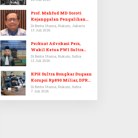
Prof. Mahfud MD Soroti
Kejanggalan Pengalihan
Penyelidikan Tersangka
Di Berita Utama, Hukum, Jakarta
13 Juli 2026
Febrie Adriansyah
Perkuat Advokasi Pers,
Wakil Ketua PWI Sultra
Resmi Dilantik Menjadi
Di Berita Utama, Hukum, Sultra
12 Juli 2026
Advokat PERADI
KPH Sultra Bongkar Dugaan
Korupsi Rp890 Miliar, DPRD
Sultra Gelar RDP
Di Berita Utama, Hukum, Sultra
7 Juli 2026