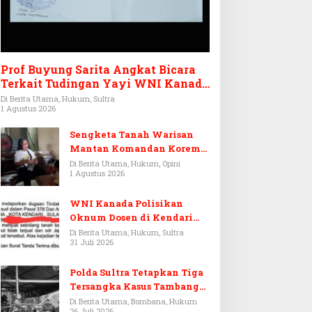
Prof Buyung Sarita Angkat Bicara
Terkait Tudingan Yayi WNI Kanada
Ditagih Utang Rp3,6 Miliar
Di Berita Utama, Hukum, Sultra
1 Agustus 2026
Sengketa Tanah Warisan
Mantan Komandan Korem
143/HO, Ketika Warisan
Di Berita Utama, Hukum, Opini
1 Agustus 2026
Menjadi Arena Pemerasan
WNI Kanada Polisikan
Oknum Dosen di Kendari
Terkait Aset Puluhan Miliar
Di Berita Utama, Hukum, Sultra
31 Juli 2026
Polda Sultra Tetapkan Tiga
Tersangka Kasus Tambang
Emas Ilegal di Bombana
Di Berita Utama, Bombana, Hukum
26 Juli 2026