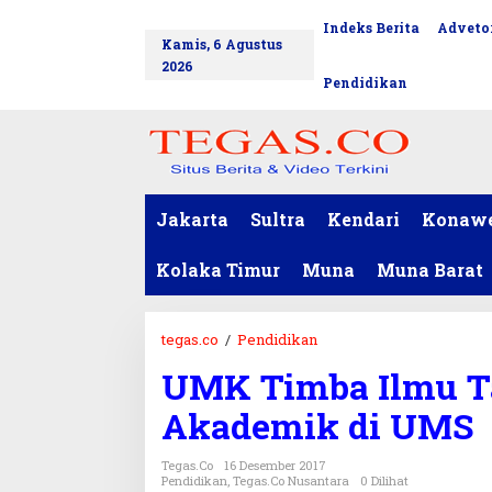
L
Indeks Berita
Advetor
tutup
e
Kamis, 6 Agustus
w
2026
a
Pendidikan
t
i
k
e
k
o
Jakarta
Sultra
Kendari
Konaw
n
t
Kolaka Timur
Muna
Muna Barat
e
n
tegas.co
/
Pendidikan
U
M
UMK Timba Ilmu Ta
K
T
Akademik di UMS
i
m
Tegas.co
16 Desember 2017
b
Pendidikan
,
Tegas.co Nusantara
0 Dilihat