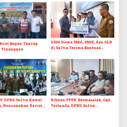
3.500 Siswa SMA, SMK, dan SLB
kuat Bagan Tancap
di Sultra Terima Bantuan
 Tinanggea
Pendidikan
IV DPRD Sultra Kawal
Ribuan PPPK Bermasalah, Gaji
u, Rencanakan Revisi
Tertunda, DPRD Sultra
endidikan
Bertindak