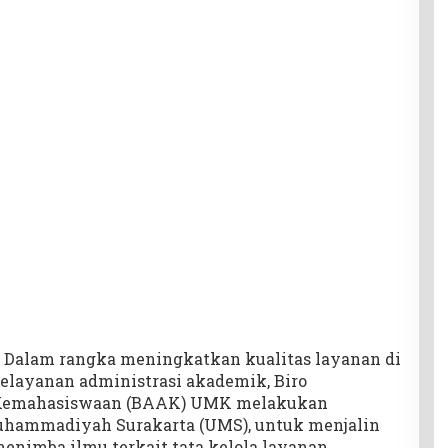
 Dalam rangka meningkatkan kualitas layanan di
pelayanan administrasi akademik, Biro
 Kemahasiswaan (BAAK) UMK melakukan
uhammadiyah Surakarta (UMS), untuk menjalin
menimba ilmu terkait tata kelola layanan