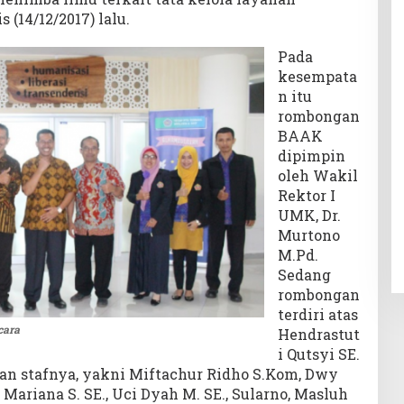
(14/12/2017) lalu.
Pada
kesempata
n itu
rombongan
BAAK
dipimpin
oleh Wakil
Rektor I
UMK, Dr.
Murtono
M.Pd.
Sedang
rombongan
terdiri atas
cara
Hendrastut
i Qutsyi SE.
an stafnya, yakni Miftachur Ridho S.Kom, Dwy
Mariana S. SE., Uci Dyah M. SE., Sularno, Masluh