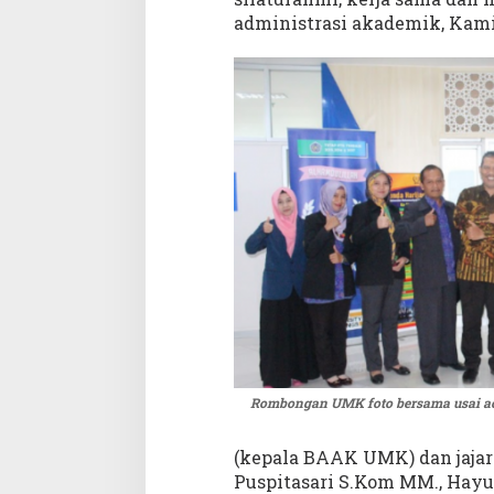
r
administrasi akademik, Kamis 
a
s
i
A
k
a
d
e
m
i
k
d
i
U
M
S
Rombongan UMK foto bersama usai a
(kepala BAAK UMK) dan jajar
Puspitasari S.Kom MM., Hayu 