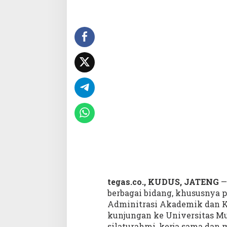
a
I
l
m
u
T
a
t
a
K
e
l
o
l
a
A
d
m
tegas.co., KUDUS, JATENG
—
i
berbagai bidang, khususnya 
n
Adminitrasi Akademik dan
i
s
kunjungan ke Universitas M
t
silaturahmi, kerja sama dan 