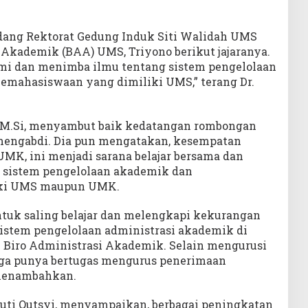
.
dang Rektorat Gedung Induk Siti Walidah UMS
 Akademik (BAA) UMS, Triyono berikut jajaranya.
ahmi dan menimba ilmu tentang sistem pengelolaan
emahasiswaan yang dimiliki UMS,” terang Dr.
 M.Si, menyambut baik kedatangan rombongan
engabdi. Dia pun mengatakan, kesempatan
K, ini menjadi sarana belajar bersama dan
 sistem pengelolaan akademik dan
iki UMS maupun UMK.
ntuk saling belajar dan melengkapi kekurangan
‘’Sistem pengelolaan administrasi akademik di
i Biro Administrasi Akademik. Selain mengurusi
uga punya bertugas mengurus penerimaan
 menambahkan.
ti Qutsyi, menyampaikan, berbagai peningkatan