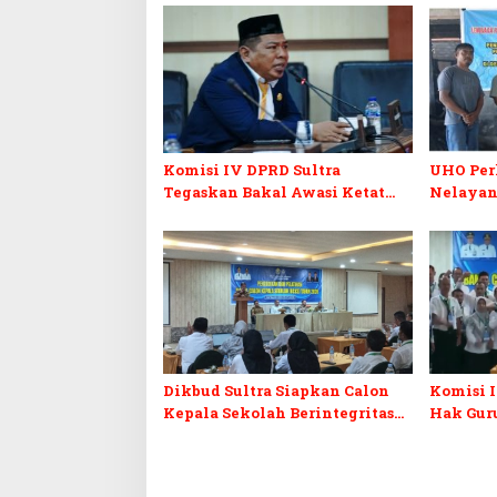
Komisi IV DPRD Sultra
UHO Per
Tegaskan Bakal Awasi Ketat
Nelayan
Penyaluran PIP, Ancam Tindak
Sekolah yang Menyimpang
Dikbud Sultra Siapkan Calon
Komisi 
Kepala Sekolah Berintegritas
Hak Gur
Lewat Pelatihan BCKS
Perda P