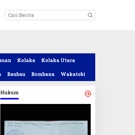
tutup
auan
Kolaka
Kolaka Utara
a
Baubau
Bombana
Wakatobi
Hukum