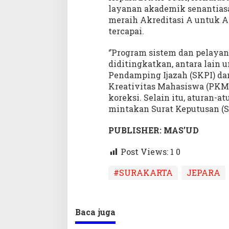
layanan akademik senantiasa 
meraih Akreditasi A untuk Ak
tercapai.
‘’Program sistem dan pelaya
diditingkatkan, antara lain 
Pendamping Ijazah (SKPI) da
Kreativitas Mahasiswa (PKM
koreksi. Selain itu, aturan-
mintakan Surat Keputusan (SK) 
PUBLISHER: MAS’UD
Post Views: 1
0
#SURAKARTA
JEPARA
Baca juga