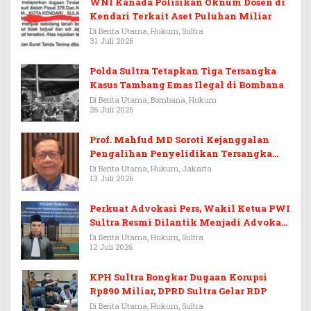
WNI Kanada Polisikan Oknum Dosen di
Kendari Terkait Aset Puluhan Miliar
Di Berita Utama, Hukum, Sultra
31 Juli 2026
Polda Sultra Tetapkan Tiga Tersangka
Kasus Tambang Emas Ilegal di Bombana
Di Berita Utama, Bombana, Hukum
26 Juli 2026
Prof. Mahfud MD Soroti Kejanggalan
Pengalihan Penyelidikan Tersangka
Febrie Adriansyah
Di Berita Utama, Hukum, Jakarta
13 Juli 2026
Perkuat Advokasi Pers, Wakil Ketua PWI
Sultra Resmi Dilantik Menjadi Advokat
PERADI
Di Berita Utama, Hukum, Sultra
12 Juli 2026
KPH Sultra Bongkar Dugaan Korupsi
Rp890 Miliar, DPRD Sultra Gelar RDP
Di Berita Utama, Hukum, Sultra