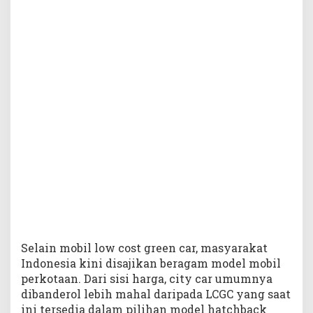
n
j
u
a
l
a
n
S
i
r
i
o
n
K
a
l
a
h
Selain mobil low cost green car, masyarakat
J
Indonesia kini disajikan beragam model mobil
a
perkotaan. Dari sisi harga, city car umumnya
u
dibanderol lebih mahal daripada LCGC yang saat
h
ini tersedia dalam pilihan model hatchback
d