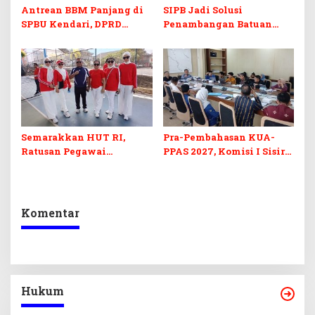
Antrean BBM Panjang di
SIPB Jadi Solusi
SPBU Kendari, DPRD
Penambangan Batuan
Sultra Duga Sistem
Komoditas ex-Golongan C
Barcode Curang
di Sultra
Semarakkan HUT RI,
Pra-Pembahasan KUA-
Ratusan Pegawai
PPAS 2027, Komisi I Sisir
Sekretariat DPRD Sultra
Program Prioritas
Ikuti Lomba Bola Gotong
Berkelanjutan
Komentar
Hukum