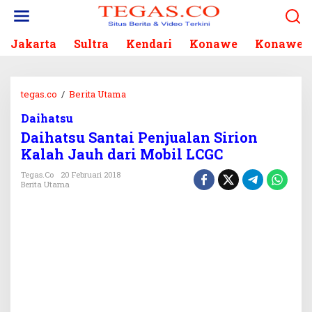
L
e
w
Jakarta
Sultra
Kendari
Konawe
Konawe S
a
t
i
k
tegas.co
/
Berita Utama
D
e
a
k
Daihatsu
i
o
Daihatsu Santai Penjualan Sirion
h
n
a
Kalah Jauh dari Mobil LCGC
t
t
e
Tegas.co
20 Februari 2018
s
Berita Utama
n
u
S
a
n
t
a
i
P
e