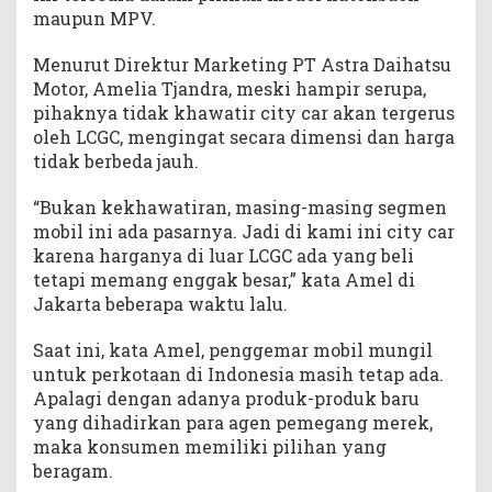
maupun MPV.
a
r
Menurut Direktur Marketing PT Astra Daihatsu
i
Motor, Amelia Tjandra, meski hampir serupa,
M
o
pihaknya tidak khawatir city car akan tergerus
b
oleh LCGC, mengingat secara dimensi dan harga
i
tidak berbeda jauh.
l
L
“Bukan kekhawatiran, masing-masing segmen
C
mobil ini ada pasarnya. Jadi di kami ini city car
G
karena harganya di luar LCGC ada yang beli
C
tetapi memang enggak besar,” kata Amel di
Jakarta beberapa waktu lalu.
Saat ini, kata Amel, penggemar mobil mungil
untuk perkotaan di Indonesia masih tetap ada.
Apalagi dengan adanya produk-produk baru
yang dihadirkan para agen pemegang merek,
maka konsumen memiliki pilihan yang
beragam.