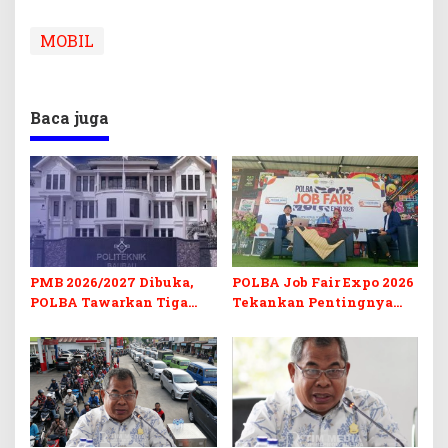
MOBIL
Baca juga
PMB 2026/2027 Dibuka,
POLBA Job Fair Expo 2026
POLBA Tawarkan Tiga
Tekankan Pentingnya
Prodi Baru dan Program
Skill dan Sertifikasi di Era
Kuliah Gratis
Digital