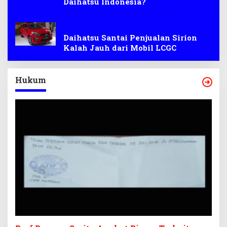
Daihatsu Indonesia?
Daihatsu
Daihatsu Santai Penjualan Sirion
Kalah Jauh dari Mobil LCGC
Hukum