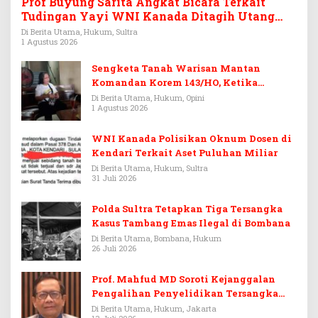
Prof Buyung Sarita Angkat Bicara Terkait
Tudingan Yayi WNI Kanada Ditagih Utang
Rp3,6 Miliar
Di Berita Utama, Hukum, Sultra
1 Agustus 2026
Sengketa Tanah Warisan Mantan
Komandan Korem 143/HO, Ketika
Warisan Menjadi Arena Pemerasan
Di Berita Utama, Hukum, Opini
1 Agustus 2026
WNI Kanada Polisikan Oknum Dosen di
Kendari Terkait Aset Puluhan Miliar
Di Berita Utama, Hukum, Sultra
31 Juli 2026
Polda Sultra Tetapkan Tiga Tersangka
Kasus Tambang Emas Ilegal di Bombana
Di Berita Utama, Bombana, Hukum
26 Juli 2026
Prof. Mahfud MD Soroti Kejanggalan
Pengalihan Penyelidikan Tersangka
Febrie Adriansyah
Di Berita Utama, Hukum, Jakarta