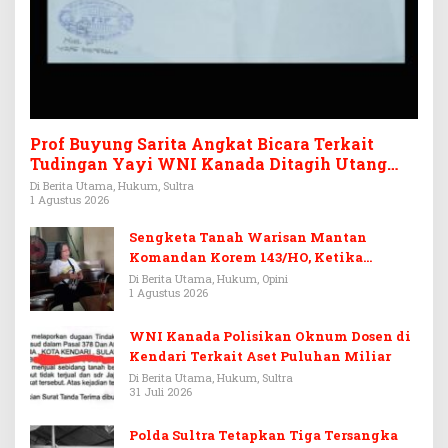
Prof Buyung Sarita Angkat Bicara Terkait
Tudingan Yayi WNI Kanada Ditagih Utang
Rp3,6 Miliar
Di Berita Utama, Hukum, Sultra
1 Agustus 2026
Sengketa Tanah Warisan Mantan
Komandan Korem 143/HO, Ketika
Warisan Menjadi Arena Pemerasan
Di Berita Utama, Hukum, Opini
1 Agustus 2026
WNI Kanada Polisikan Oknum Dosen di
Kendari Terkait Aset Puluhan Miliar
Di Berita Utama, Hukum, Sultra
31 Juli 2026
Polda Sultra Tetapkan Tiga Tersangka