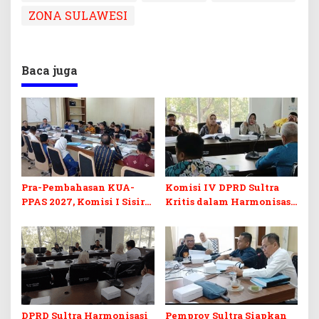
ZONA SULAWESI
Baca juga
Pra-Pembahasan KUA-
Komisi IV DPRD Sultra
PPAS 2027, Komisi I Sisir
Kritis dalam Harmonisasi
Program Prioritas
KUA-PPAS 2027 dan
Berkelanjutan
Perubahan APBD 2026
DPRD Sultra Harmonisasi
Pemprov Sultra Siapkan