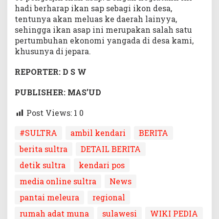
hadi berharap ikan sap sebagi ikon desa,
tentunya akan meluas ke daerah lainyya,
sehingga ikan asap ini merupakan salah satu
pertumbuhan ekonomi yangada di desa kami,
khusunya di jepara.
REPORTER: D S W
PUBLISHER: MAS’UD
Post Views: 1
0
#SULTRA
ambil kendari
BERITA
berita sultra
DETAIL BERITA
detik sultra
kendari pos
media online sultra
News
pantai meleura
regional
rumah adat muna
sulawesi
WIKI PEDIA