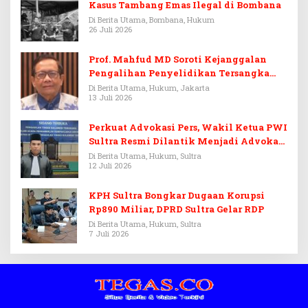
Kasus Tambang Emas Ilegal di Bombana
Di Berita Utama, Bombana, Hukum
26 Juli 2026
Prof. Mahfud MD Soroti Kejanggalan
Pengalihan Penyelidikan Tersangka
Febrie Adriansyah
Di Berita Utama, Hukum, Jakarta
13 Juli 2026
Perkuat Advokasi Pers, Wakil Ketua PWI
Sultra Resmi Dilantik Menjadi Advokat
PERADI
Di Berita Utama, Hukum, Sultra
12 Juli 2026
KPH Sultra Bongkar Dugaan Korupsi
Rp890 Miliar, DPRD Sultra Gelar RDP
Di Berita Utama, Hukum, Sultra
7 Juli 2026