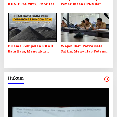
KUA-PPAS 2027, Prioritas
Penerimaan CPNS dan
Pendidikan, Kebudayaan,
PPPK 2027, DPRD Sultra
dan Pelunasan Utang
Desak Formasi Disabilitas
Infrastruktur
Dilema Kebijakan RKAB
Wajah Baru Pariwisata
Batu Bara, Mengukur
Sultra, Menyulap Potensi
Keseimbangan
Lokal Lewat Sentuhan
Penerimaan Negara dan
Digital dan Penguatan
Kepastian Investasi
Ekraf
Hukum