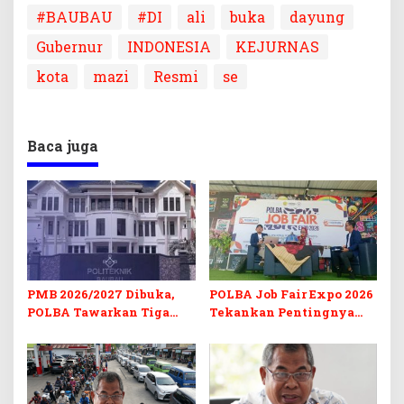
#BAUBAU
#DI
ali
buka
dayung
Gubernur
INDONESIA
KEJURNAS
kota
mazi
Resmi
se
Baca juga
PMB 2026/2027 Dibuka,
POLBA Job Fair Expo 2026
POLBA Tawarkan Tiga
Tekankan Pentingnya
Prodi Baru dan Program
Skill dan Sertifikasi di Era
Kuliah Gratis
Digital