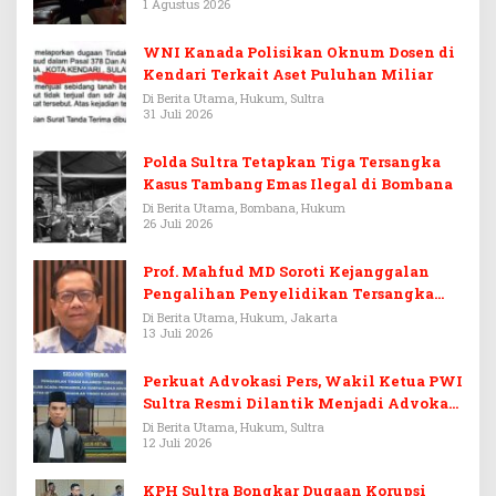
1 Agustus 2026
WNI Kanada Polisikan Oknum Dosen di
Kendari Terkait Aset Puluhan Miliar
Di Berita Utama, Hukum, Sultra
31 Juli 2026
Polda Sultra Tetapkan Tiga Tersangka
Kasus Tambang Emas Ilegal di Bombana
Di Berita Utama, Bombana, Hukum
26 Juli 2026
Prof. Mahfud MD Soroti Kejanggalan
Pengalihan Penyelidikan Tersangka
Febrie Adriansyah
Di Berita Utama, Hukum, Jakarta
13 Juli 2026
Perkuat Advokasi Pers, Wakil Ketua PWI
Sultra Resmi Dilantik Menjadi Advokat
PERADI
Di Berita Utama, Hukum, Sultra
12 Juli 2026
KPH Sultra Bongkar Dugaan Korupsi