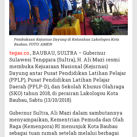
e
I
n
d
o
n
Pembukaan Kejurnas Dayung di Kelurahan Lakologou Kota
e
Baubau. FOTO: AMEN
s
tegas.co
., BAUBAU, SULTRA – Gubernur
i
Sulawesi Tenggara (Sultra), H. Ali Mazi resmi
a
membuka Kejuaraan Nasional (Kejurnas)
d
Dayung antar Pusat Pendidikan Latihan Pelajar
i
(PPLP), Pusat Pendidikan Latihan Pelajar
K
o
Daerah (PPLP-D), dan Sekolah Khusus Olahraga
t
(SKO) tahun 2018, di perairan Lakologou Kota
a
Baubau, Sabtu (13/10/2018).
B
a
Gubernur Sultra, Ali Mazi dalam sambutannya
u
menyampaikan, Kementrian Pemuda dan Olah
b
Raga (Kemenpora) RI menunjuk Kota Baubau
a
sebagai tuan rumah setelah melalui berbagai
u