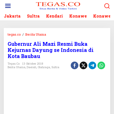
L
e
w
Jakarta
Sultra
Kendari
Konawe
Konawe S
a
t
i
k
tegas.co
/
Berita Utama
G
e
u
k
Gubernur Ali Mazi Resmi Buka
b
o
Kejurnas Dayung se Indonesia di
e
n
r
Kota Baubau
t
n
e
Tegas.co
13 Oktober 2018
u
Berita Utama
,
Daerah
,
Olahraga
,
Sultra
n
r
A
l
i
M
a
z
i
R