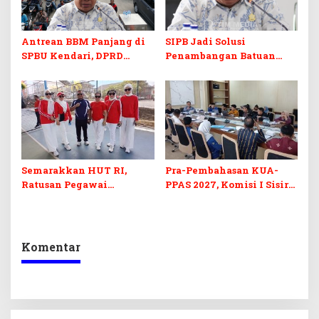
Antrean BBM Panjang di
SIPB Jadi Solusi
SPBU Kendari, DPRD
Penambangan Batuan
Sultra Duga Sistem
Komoditas ex-Golongan C
Barcode Curang
di Sultra
Semarakkan HUT RI,
Pra-Pembahasan KUA-
Ratusan Pegawai
PPAS 2027, Komisi I Sisir
Sekretariat DPRD Sultra
Program Prioritas
Ikuti Lomba Bola Gotong
Berkelanjutan
Komentar