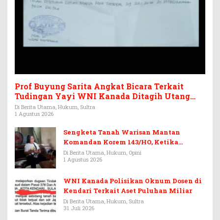
Prof Buyung Sarita Angkat Bicara Terkait
Tudingan Yayi WNI Kanada Ditagih Utang
Rp3,6 Miliar
Di Berita Utama, Hukum, Sultra
1 Agustus 2026
Sengketa Tanah Warisan Mantan
Komandan Korem 143/HO, Ketika
Warisan Menjadi Arena Pemerasan
Di Berita Utama, Hukum, Opini
1 Agustus 2026
WNI Kanada Polisikan Oknum Dosen di
Kendari Terkait Aset Puluhan Miliar
Di Berita Utama, Hukum, Sultra
31 Juli 2026