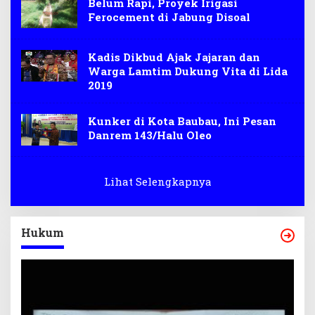
Belum Rapi, Proyek Irigasi
Ferocement di Jabung Disoal
Kadis Dikbud Ajak Jajaran dan
Warga Lamtim Dukung Vita di Lida
2019
Kunker di Kota Baubau, Ini Pesan
Danrem 143/Halu Oleo
Lihat Selengkapnya
Hukum