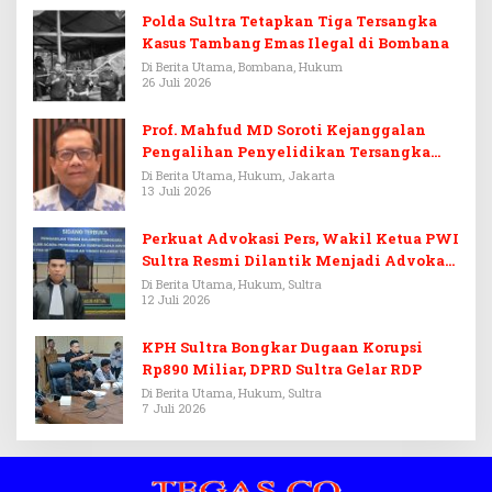
Polda Sultra Tetapkan Tiga Tersangka
Kasus Tambang Emas Ilegal di Bombana
Di Berita Utama, Bombana, Hukum
26 Juli 2026
Prof. Mahfud MD Soroti Kejanggalan
Pengalihan Penyelidikan Tersangka
Febrie Adriansyah
Di Berita Utama, Hukum, Jakarta
13 Juli 2026
Perkuat Advokasi Pers, Wakil Ketua PWI
Sultra Resmi Dilantik Menjadi Advokat
PERADI
Di Berita Utama, Hukum, Sultra
12 Juli 2026
KPH Sultra Bongkar Dugaan Korupsi
Rp890 Miliar, DPRD Sultra Gelar RDP
Di Berita Utama, Hukum, Sultra
7 Juli 2026