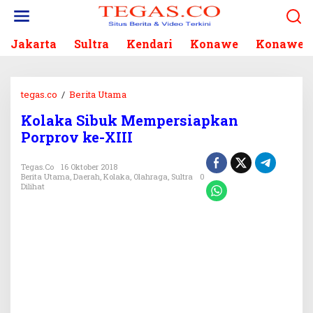
L
e
w
Jakarta
Sultra
Kendari
Konawe
Konawe S
a
t
i
k
tegas.co
/
Berita Utama
K
e
o
k
Kolaka Sibuk Mempersiapkan
l
o
Porprov ke-XIII
a
n
k
t
a
Tegas.co
16 Oktober 2018
e
Berita Utama
,
Daerah
,
Kolaka
,
Olahraga
,
Sultra
0
S
n
Dilihat
i
b
u
k
M
e
m
p
e