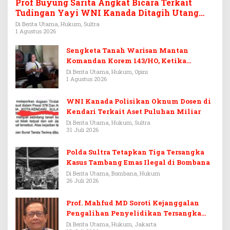
Prof Buyung Sarita Angkat Bicara Terkait
Tudingan Yayi WNI Kanada Ditagih Utang
Rp3,6 Miliar
Di Berita Utama, Hukum, Sultra
1 Agustus 2026
Sengketa Tanah Warisan Mantan
Komandan Korem 143/HO, Ketika
Warisan Menjadi Arena Pemerasan
Di Berita Utama, Hukum, Opini
1 Agustus 2026
WNI Kanada Polisikan Oknum Dosen di
Kendari Terkait Aset Puluhan Miliar
Di Berita Utama, Hukum, Sultra
31 Juli 2026
Polda Sultra Tetapkan Tiga Tersangka
Kasus Tambang Emas Ilegal di Bombana
Di Berita Utama, Bombana, Hukum
26 Juli 2026
Prof. Mahfud MD Soroti Kejanggalan
Pengalihan Penyelidikan Tersangka
Febrie Adriansyah
Di Berita Utama, Hukum, Jakarta