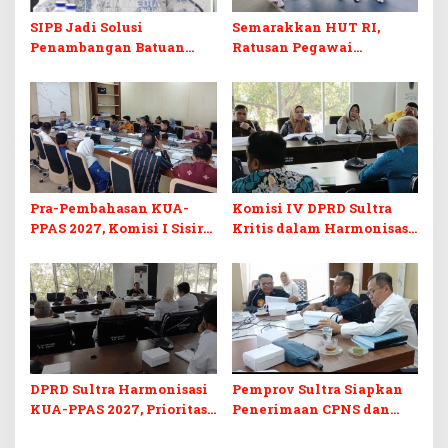
SIPB Jadi Solusi
Semarakkan HUT RI,
Penambangan Batuan
Ratusan Pegawai
Komoditas ex-Golongan C
Sekretariat DPRD Sultra
di Sultra
Ikuti Lomba Bola Gotong
Pra-Pembahasan KUA-
Komisi IV DPRD Sultra
PPAS 2027, Komisi I Sisir
Kritis dalam Harmonisasi
Program Prioritas
KUA-PPAS 2027 dan
Berkelanjutan
Perubahan APBD 2026
DPRD Sultra Harmonisasi
Pemprov Sultra Siapkan
KUA-PPAS 2027, Prioritas
Penerimaan CPNS dan
Pendidikan, Kebudayaan,
PPPK 2027, DPRD Sultra