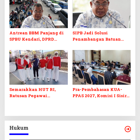
Antrean BBM Panjang di
SIPB Jadi Solusi
SPBU Kendari, DPRD
Penambangan Batuan
Sultra Duga Sistem
Komoditas ex-Golongan C
Barcode Curang
di Sultra
Semarakkan HUT RI,
Pra-Pembahasan KUA-
Ratusan Pegawai
PPAS 2027, Komisi I Sisir
Sekretariat DPRD Sultra
Program Prioritas
Ikuti Lomba Bola Gotong
Berkelanjutan
Hukum