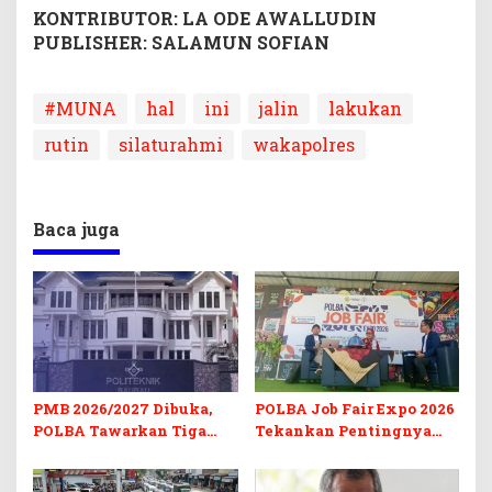
KONTRIBUTOR: LA ODE AWALLUDIN
PUBLISHER: SALAMUN SOFIAN
#MUNA
hal
ini
jalin
lakukan
rutin
silaturahmi
wakapolres
Baca juga
PMB 2026/2027 Dibuka,
POLBA Job Fair Expo 2026
POLBA Tawarkan Tiga
Tekankan Pentingnya
Prodi Baru dan Program
Skill dan Sertifikasi di Era
Kuliah Gratis
Digital