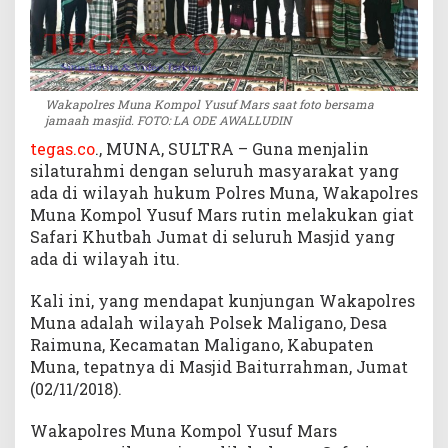
u
k
a
n
H
Wakapolres Muna Kompol Yusuf Mars saat foto bersama
a
jamaah masjid. FOTO: LA ODE AWALLUDIN
l
tegas.co
., MUNA, SULTRA – Guna menjalin
I
silaturahmi dengan seluruh masyarakat yang
n
ada di wilayah hukum Polres Muna, Wakapolres
i
Muna Kompol Yusuf Mars rutin melakukan giat
Safari Khutbah Jumat di seluruh Masjid yang
ada di wilayah itu.
Kali ini, yang mendapat kunjungan Wakapolres
Muna adalah wilayah Polsek Maligano, Desa
Raimuna, Kecamatan Maligano, Kabupaten
Muna, tepatnya di Masjid Baiturrahman, Jumat
(02/11/2018).
Wakapolres Muna Kompol Yusuf Mars