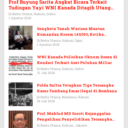
Prof Buyung Sarita Angkat Bicara Terkait
Tudingan Yayi WNI Kanada Ditagih Utang
Rp3,6 Miliar
Di Berita Utama, Hukum, Sultra
1 Agustus 2026
Sengketa Tanah Warisan Mantan
Komandan Korem 143/HO, Ketika
Warisan Menjadi Arena Pemerasan
Di Berita Utama, Hukum, Opini
1 Agustus 2026
WNI Kanada Polisikan Oknum Dosen di
Kendari Terkait Aset Puluhan Miliar
Di Berita Utama, Hukum, Sultra
31 Juli 2026
Polda Sultra Tetapkan Tiga Tersangka
Kasus Tambang Emas Ilegal di Bombana
Di Berita Utama, Bombana, Hukum
26 Juli 2026
Prof. Mahfud MD Soroti Kejanggalan
Pengalihan Penyelidikan Tersangka
Febrie Adriansyah
Di Berita Utama, Hukum, Jakarta