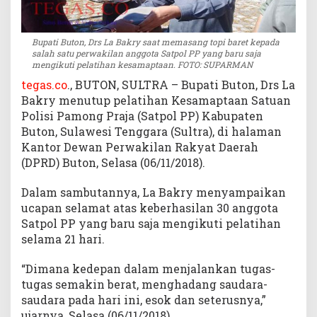
p
o
l
Bupati Buton, Drs La Bakry saat memasang topi baret kepada
salah satu perwakilan anggota Satpol PP yang baru saja
P
mengikuti pelatihan kesamaptaan. FOTO: SUPARMAN
P
tegas.co
., BUTON, SULTRA – Bupati Buton, Drs La
Bakry menutup pelatihan Kesamaptaan Satuan
Polisi Pamong Praja (Satpol PP) Kabupaten
Buton, Sulawesi Tenggara (Sultra), di halaman
Kantor Dewan Perwakilan Rakyat Daerah
(DPRD) Buton, Selasa (06/11/2018).
Dalam sambutannya, La Bakry menyampaikan
ucapan selamat atas keberhasilan 30 anggota
Satpol PP yang baru saja mengikuti pelatihan
selama 21 hari.
“Dimana kedepan dalam menjalankan tugas-
tugas semakin berat, menghadang saudara-
saudara pada hari ini, esok dan seterusnya,”
ujarnya, Selasa (06/11/2018).