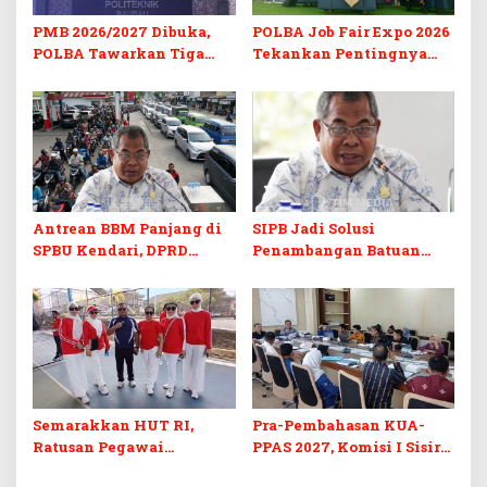
PMB 2026/2027 Dibuka,
POLBA Job Fair Expo 2026
POLBA Tawarkan Tiga
Tekankan Pentingnya
Prodi Baru dan Program
Skill dan Sertifikasi di Era
Kuliah Gratis
Digital
Antrean BBM Panjang di
SIPB Jadi Solusi
SPBU Kendari, DPRD
Penambangan Batuan
Sultra Duga Sistem
Komoditas ex-Golongan C
Barcode Curang
di Sultra
Semarakkan HUT RI,
Pra-Pembahasan KUA-
Ratusan Pegawai
PPAS 2027, Komisi I Sisir
Sekretariat DPRD Sultra
Program Prioritas