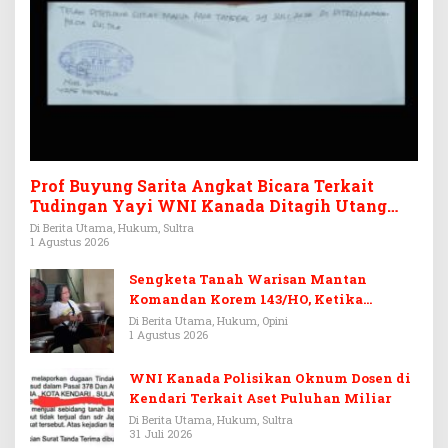
Prof Buyung Sarita Angkat Bicara Terkait
Tudingan Yayi WNI Kanada Ditagih Utang
Rp3,6 Miliar
Di Berita Utama, Hukum, Sultra
1 Agustus 2026
Sengketa Tanah Warisan Mantan
Komandan Korem 143/HO, Ketika
Warisan Menjadi Arena Pemerasan
Di Berita Utama, Hukum, Opini
1 Agustus 2026
WNI Kanada Polisikan Oknum Dosen di
Kendari Terkait Aset Puluhan Miliar
Di Berita Utama, Hukum, Sultra
31 Juli 2026