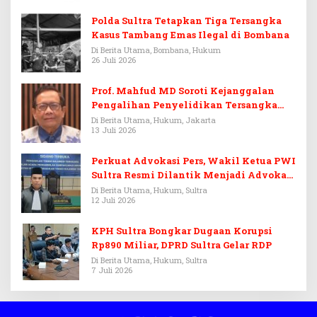
Polda Sultra Tetapkan Tiga Tersangka
Kasus Tambang Emas Ilegal di Bombana
Di Berita Utama, Bombana, Hukum
26 Juli 2026
Prof. Mahfud MD Soroti Kejanggalan
Pengalihan Penyelidikan Tersangka
Febrie Adriansyah
Di Berita Utama, Hukum, Jakarta
13 Juli 2026
Perkuat Advokasi Pers, Wakil Ketua PWI
Sultra Resmi Dilantik Menjadi Advokat
PERADI
Di Berita Utama, Hukum, Sultra
12 Juli 2026
KPH Sultra Bongkar Dugaan Korupsi
Rp890 Miliar, DPRD Sultra Gelar RDP
Di Berita Utama, Hukum, Sultra
7 Juli 2026