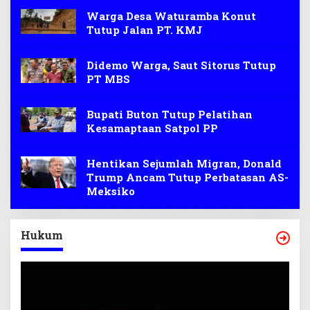
Warga Desa Waturamba Konut
Tutup Jalan PT. KMJ
Didemo Warga, Saut Sitorus Tutup
PT MBS
Bupati Buton Tutup Pelatihan
Kesamaptaan Satpol PP
Hentikan Sejumlah Migran, Donald
Trump Ancam Tutup Perbatasan AS-
Meksiko
Hukum