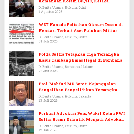
Komandan Korem 143/HO, Ketika
Warisan Menjadi Arena Pemerasan
Di Berita Utama, Hukum, Opini
1 Agustus 2026
WNI Kanada Polisikan Oknum Dosen di
Kendari Terkait Aset Puluhan Miliar
Di Berita Utama, Hukum, Sultra
31 Juli 2026
Polda Sultra Tetapkan Tiga Tersangka
Kasus Tambang Emas Ilegal di Bombana
Di Berita Utama, Bombana, Hukum
26 Juli 2026
Prof. Mahfud MD Soroti Kejanggalan
Pengalihan Penyelidikan Tersangka
Febrie Adriansyah
Di Berita Utama, Hukum, Jakarta
13 Juli 2026
Perkuat Advokasi Pers, Wakil Ketua PWI
Sultra Resmi Dilantik Menjadi Advokat
PERADI
Di Berita Utama, Hukum, Sultra
12 Juli 2026