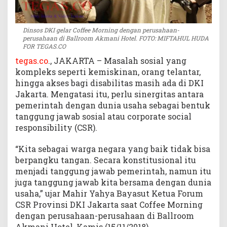
u
s
a
Dinsos DKI gelar Coffee Morning dengan perusahaan-
perusahaan di Ballroom Akmani Hotel. FOTO: MIFTAHUL HUDA
h
FOR TEGAS.CO
a
tegas.co
., JAKARTA – Masalah sosial yang
a
n
kompleks seperti kemiskinan, orang telantar,
hingga akses bagi disabilitas masih ada di DKI
Jakarta. Mengatasi itu, perlu sinergitas antara
pemerintah dengan dunia usaha sebagai bentuk
tanggung jawab sosial atau corporate social
responsibility (CSR).
“Kita sebagai warga negara yang baik tidak bisa
berpangku tangan. Secara konstitusional itu
menjadi tanggung jawab pemerintah, namun itu
juga tanggung jawab kita bersama dengan dunia
usaha,” ujar Mahir Yahya Bayasut Ketua Forum
CSR Provinsi DKI Jakarta saat Coffee Morning
dengan perusahaan-perusahaan di Ballroom
Akmani Hotel, Kamis (15/11/2018).