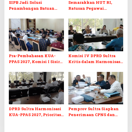
SIPB Jadi Solusi
Semarakkan HUT RI,
Penambangan Batuan
Ratusan Pegawai
Komoditas ex-Golongan C
Sekretariat DPRD Sultra
di Sultra
Ikuti Lomba Bola Gotong
Pra-Pembahasan KUA-
Komisi IV DPRD Sultra
PPAS 2027, Komisi I Sisir
Kritis dalam Harmonisasi
Program Prioritas
KUA-PPAS 2027 dan
Berkelanjutan
Perubahan APBD 2026
DPRD Sultra Harmonisasi
Pemprov Sultra Siapkan
KUA-PPAS 2027, Prioritas
Penerimaan CPNS dan
Pendidikan, Kebudayaan,
PPPK 2027, DPRD Sultra
dan Pelunasan Utang
Desak Formasi Disabilitas