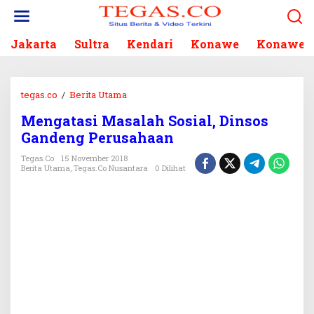
L
e
w
Jakarta
Sultra
Kendari
Konawe
Konawe S
a
t
i
k
tegas.co
/
Berita Utama
M
e
e
k
Mengatasi Masalah Sosial, Dinsos
n
o
Gandeng Perusahaan
g
n
a
Tegas.co
15 November 2018
t
t
Berita Utama
,
Tegas.co Nusantara
0 Dilihat
e
a
n
s
i
M
a
s
a
l
a
h