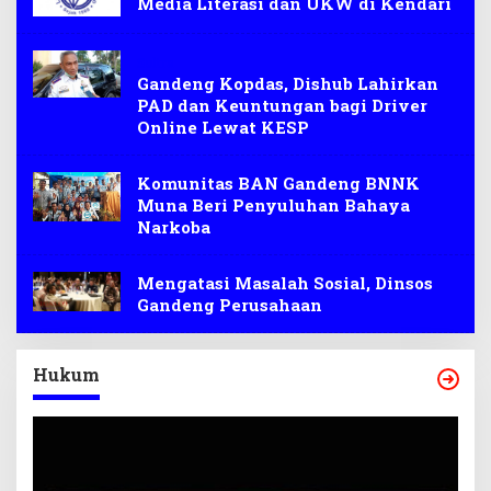
Media Literasi dan UKW di Kendari
Sultra
Gandeng Kopdas, Dishub Lahirkan
PAD dan Keuntungan bagi Driver
Online Lewat KESP
Komunitas BAN Gandeng BNNK
Muna Beri Penyuluhan Bahaya
Narkoba
Mengatasi Masalah Sosial, Dinsos
Gandeng Perusahaan
Hukum