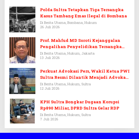
Polda Sultra Tetapkan Tiga Tersangka
Kasus Tambang Emas Ilegal di Bombana
Di Berita Utama, Bombana, Hukum
26 Juli 2026
Prof. Mahfud MD Soroti Kejanggalan
Pengalihan Penyelidikan Tersangka
Febrie Adriansyah
Di Berita Utama, Hukum, Jakarta
13 Juli 2026
Perkuat Advokasi Pers, Wakil Ketua PWI
Sultra Resmi Dilantik Menjadi Advokat
PERADI
Di Berita Utama, Hukum, Sultra
12 Juli 2026
KPH Sultra Bongkar Dugaan Korupsi
Rp890 Miliar, DPRD Sultra Gelar RDP
Di Berita Utama, Hukum, Sultra
7 Juli 2026