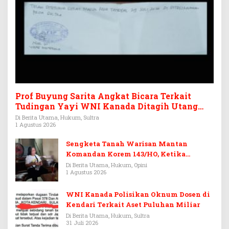
Prof Buyung Sarita Angkat Bicara Terkait
Tudingan Yayi WNI Kanada Ditagih Utang
Rp3,6 Miliar
Di Berita Utama, Hukum, Sultra
1 Agustus 2026
Sengketa Tanah Warisan Mantan
Komandan Korem 143/HO, Ketika
Warisan Menjadi Arena Pemerasan
Di Berita Utama, Hukum, Opini
1 Agustus 2026
WNI Kanada Polisikan Oknum Dosen di
Kendari Terkait Aset Puluhan Miliar
Di Berita Utama, Hukum, Sultra
31 Juli 2026