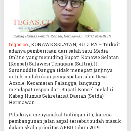
P
o
l
i
t
i
Kabag Humas Pemda Konsel, Hermawan. FOTO: MAHIDIN
k
tegas.co
., KONAWE SELATAN, SULTRA – Terkait
n
adanya pemberitaan dari salah satu Media
y
Online yang menuding Bupati Konawe Selatan
a
(Konsel) Sulawesi Tenggara (Sultra), H.
,
Surunuddin Dangga tidak menepati janjinya
J
a
untuk melakukan pengaspalan jalan Desa
l
Aosole, Kecamatan Palangga, langsung
a
mendapat respon dari Bupati Konsel melalui
n
Kabag Humas Sekretariat Daerah (Setda),
A
Hermawan.
o
s
Pihaknya menyangkal tudingan itu, karena
o
pembangunan jalan aspal tersebut sudah masuk
l
dalam skala prioritas APBD tahun 2019
e