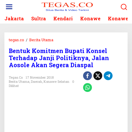
L
e
w
Jakarta
Sultra
Kendari
Konawe
Konawe S
a
t
i
k
tegas.co
/
Berita Utama
B
e
e
k
Bentuk Komitmen Bupati Konsel
n
o
Terhadap Janji Politiknya, Jalan
t
n
u
Aosole Akan Segera Diaspal
t
k
e
K
Tegas.co
17 November 2018
n
o
Berita Utama
,
Daerah
,
Konawe Selatan
0
Dilihat
m
i
t
m
e
n
B
u