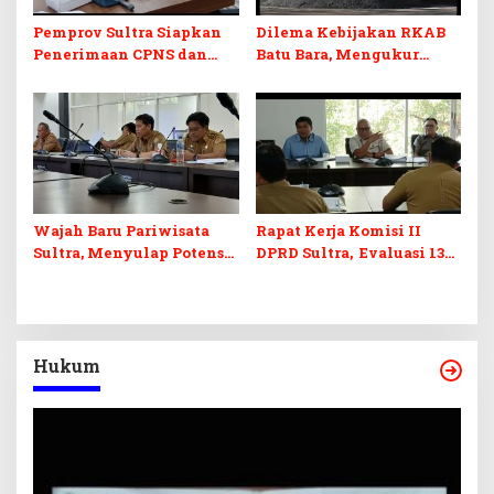
Pemprov Sultra Siapkan
Dilema Kebijakan RKAB
Penerimaan CPNS dan
Batu Bara, Mengukur
PPPK 2027, DPRD Sultra
Keseimbangan
Desak Formasi Disabilitas
Penerimaan Negara dan
Kepastian Investasi
Wajah Baru Pariwisata
Rapat Kerja Komisi II
Sultra, Menyulap Potensi
DPRD Sultra, Evaluasi 13
Lokal Lewat Sentuhan
OPD
Digital dan Penguatan
Ekraf
Hukum