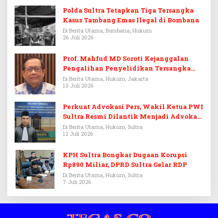
Polda Sultra Tetapkan Tiga Tersangka
Kasus Tambang Emas Ilegal di Bombana
Di Berita Utama, Bombana, Hukum
26 Juli 2026
Prof. Mahfud MD Soroti Kejanggalan
Pengalihan Penyelidikan Tersangka
Febrie Adriansyah
Di Berita Utama, Hukum, Jakarta
13 Juli 2026
Perkuat Advokasi Pers, Wakil Ketua PWI
Sultra Resmi Dilantik Menjadi Advokat
PERADI
Di Berita Utama, Hukum, Sultra
12 Juli 2026
KPH Sultra Bongkar Dugaan Korupsi
Rp890 Miliar, DPRD Sultra Gelar RDP
Di Berita Utama, Hukum, Sultra
7 Juli 2026