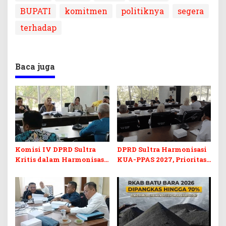
BUPATI
komitmen
politiknya
segera
terhadap
Baca juga
Komisi IV DPRD Sultra
DPRD Sultra Harmonisasi
Kritis dalam Harmonisasi
KUA-PPAS 2027, Prioritas
KUA-PPAS 2027 dan
Pendidikan, Kebudayaan,
Perubahan APBD 2026
dan Pelunasan Utang
Infrastruktur