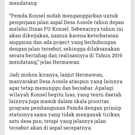
mendatang.
A
k
“Pemda Konsel sudah menganggarkan untuk
a
n
pengerjaan jalan aspal Desa Aosole tahun depan
S
melalui Dinas PU Konsel. Sebenarnya tahun ini
e
akan dikerjakan, namun karena keterbatasan
g
anggaran dan ada project yang berhubungan
e
dengan jalan tersebut, sehingga dilaksanakan
r
secara bertahap dan realisasinya di Tahun 2019
a
mendatang,” jelas Hermawan.
D
i
Jadi mohon kiranya, lanjut Hermawan,
a
masyarakat Desa Aosole ataupun yang lainnya
s
agar tetap menunggu dan bersabar. Apalagi
p
a
wilayah Konsel begitu luas, yang tentu daerah
l
lainnya juga masuk dalam skala prioritas
program pembangunan Pemda dengan prinsip
statusnya sama yang tidak menganak tirikan
satu desa pun, tetapi yang jelasnya jalan
tersebut akan di aspal secepatnya.