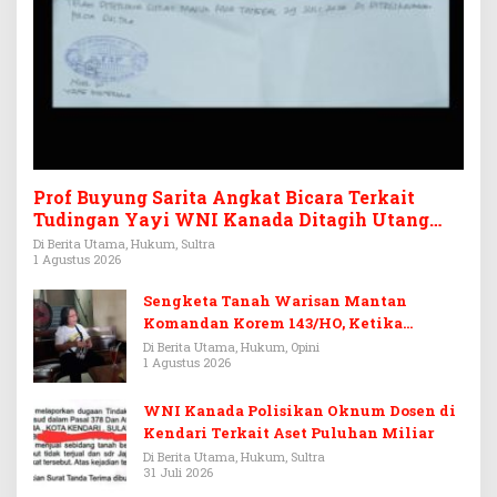
Prof Buyung Sarita Angkat Bicara Terkait
Tudingan Yayi WNI Kanada Ditagih Utang
Rp3,6 Miliar
Di Berita Utama, Hukum, Sultra
1 Agustus 2026
Sengketa Tanah Warisan Mantan
Komandan Korem 143/HO, Ketika
Warisan Menjadi Arena Pemerasan
Di Berita Utama, Hukum, Opini
1 Agustus 2026
WNI Kanada Polisikan Oknum Dosen di
Kendari Terkait Aset Puluhan Miliar
Di Berita Utama, Hukum, Sultra
31 Juli 2026