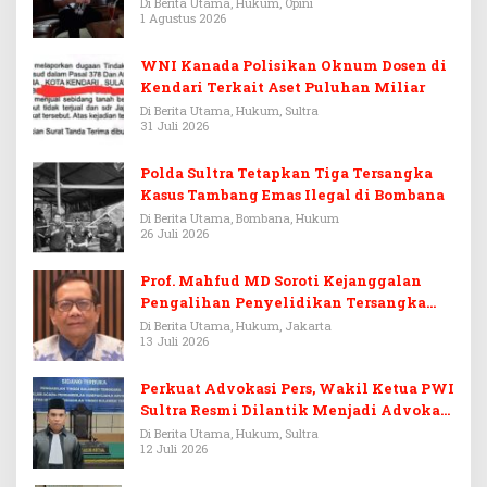
Warisan Menjadi Arena Pemerasan
Di Berita Utama, Hukum, Opini
1 Agustus 2026
WNI Kanada Polisikan Oknum Dosen di
Kendari Terkait Aset Puluhan Miliar
Di Berita Utama, Hukum, Sultra
31 Juli 2026
Polda Sultra Tetapkan Tiga Tersangka
Kasus Tambang Emas Ilegal di Bombana
Di Berita Utama, Bombana, Hukum
26 Juli 2026
Prof. Mahfud MD Soroti Kejanggalan
Pengalihan Penyelidikan Tersangka
Febrie Adriansyah
Di Berita Utama, Hukum, Jakarta
13 Juli 2026
Perkuat Advokasi Pers, Wakil Ketua PWI
Sultra Resmi Dilantik Menjadi Advokat
PERADI
Di Berita Utama, Hukum, Sultra
12 Juli 2026