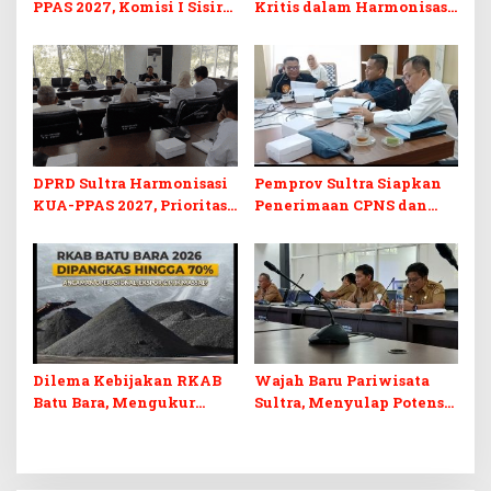
PPAS 2027, Komisi I Sisir
Kritis dalam Harmonisasi
Program Prioritas
KUA-PPAS 2027 dan
Berkelanjutan
Perubahan APBD 2026
DPRD Sultra Harmonisasi
Pemprov Sultra Siapkan
KUA-PPAS 2027, Prioritas
Penerimaan CPNS dan
Pendidikan, Kebudayaan,
PPPK 2027, DPRD Sultra
dan Pelunasan Utang
Desak Formasi Disabilitas
Infrastruktur
Dilema Kebijakan RKAB
Wajah Baru Pariwisata
Batu Bara, Mengukur
Sultra, Menyulap Potensi
Keseimbangan
Lokal Lewat Sentuhan
Penerimaan Negara dan
Digital dan Penguatan
Kepastian Investasi
Ekraf