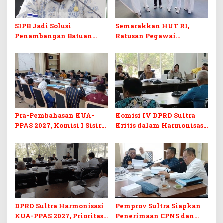
SIPB Jadi Solusi
Semarakkan HUT RI,
Penambangan Batuan
Ratusan Pegawai
Komoditas ex-Golongan C
Sekretariat DPRD Sultra
di Sultra
Ikuti Lomba Bola Gotong
Pra-Pembahasan KUA-
Komisi IV DPRD Sultra
PPAS 2027, Komisi I Sisir
Kritis dalam Harmonisasi
Program Prioritas
KUA-PPAS 2027 dan
Berkelanjutan
Perubahan APBD 2026
DPRD Sultra Harmonisasi
Pemprov Sultra Siapkan
KUA-PPAS 2027, Prioritas
Penerimaan CPNS dan