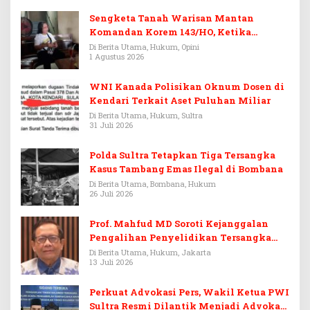
Sengketa Tanah Warisan Mantan
Komandan Korem 143/HO, Ketika
Warisan Menjadi Arena Pemerasan
Di Berita Utama, Hukum, Opini
1 Agustus 2026
WNI Kanada Polisikan Oknum Dosen di
Kendari Terkait Aset Puluhan Miliar
Di Berita Utama, Hukum, Sultra
31 Juli 2026
Polda Sultra Tetapkan Tiga Tersangka
Kasus Tambang Emas Ilegal di Bombana
Di Berita Utama, Bombana, Hukum
26 Juli 2026
Prof. Mahfud MD Soroti Kejanggalan
Pengalihan Penyelidikan Tersangka
Febrie Adriansyah
Di Berita Utama, Hukum, Jakarta
13 Juli 2026
Perkuat Advokasi Pers, Wakil Ketua PWI
Sultra Resmi Dilantik Menjadi Advokat