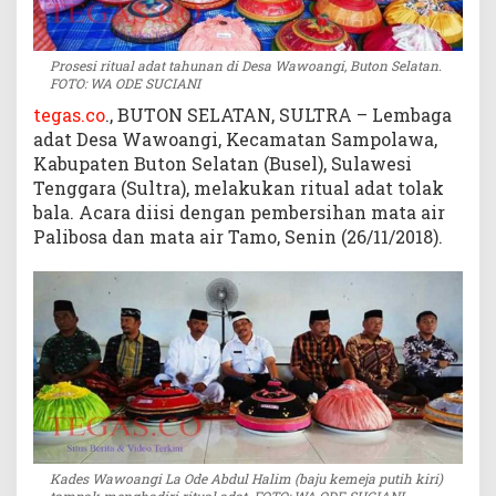
W
a
r
Prosesi ritual adat tahunan di Desa Wawoangi, Buton Selatan.
FOTO: WA ODE SUCIANI
g
a
tegas.co
., BUTON SELATAN, SULTRA – Lembaga
W
adat Desa Wawoangi, Kecamatan Sampolawa,
a
Kabupaten Buton Selatan (Busel), Sulawesi
w
Tenggara (Sultra), melakukan ritual adat tolak
o
bala. Acara diisi dengan pembersihan mata air
a
Palibosa dan mata air Tamo, Senin (26/11/2018).
n
g
i
Kades Wawoangi La Ode Abdul Halim (baju kemeja putih kiri)