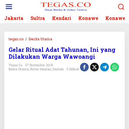
L
e
w
Jakarta
Sultra
Kendari
Konawe
Konawe S
a
t
i
k
tegas.co
/
Berita Utama
G
e
e
k
Gelar Ritual Adat Tahunan, Ini yang
l
o
Dilakukan Warga Wawoangi
a
n
r
Tegas.co
27 November 2018
t
R
Berita Utama
,
Buton Selatan
,
Daerah
0 Dilihat
e
i
n
t
u
a
l
A
d
a
t
T