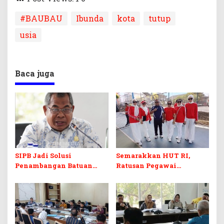
#BAUBAU
Ibunda
kota
tutup
usia
Baca juga
SIPB Jadi Solusi
Semarakkan HUT RI,
Penambangan Batuan
Ratusan Pegawai
Komoditas ex-Golongan C
Sekretariat DPRD Sultra
di Sultra
Ikuti Lomba Bola Gotong