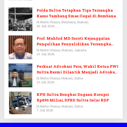
Polda Sultra Tetapkan Tiga Tersangka
Kasus Tambang Emas Ilegal di Bombana
Di Berita Utama, Bombana, Hukum
26 Juli 2026
Prof. Mahfud MD Soroti Kejanggalan
Pengalihan Penyelidikan Tersangka
Febrie Adriansyah
Di Berita Utama, Hukum, Jakarta
13 Juli 2026
Perkuat Advokasi Pers, Wakil Ketua PWI
Sultra Resmi Dilantik Menjadi Advokat
PERADI
Di Berita Utama, Hukum, Sultra
12 Juli 2026
KPH Sultra Bongkar Dugaan Korupsi
Rp890 Miliar, DPRD Sultra Gelar RDP
Di Berita Utama, Hukum, Sultra
7 Juli 2026