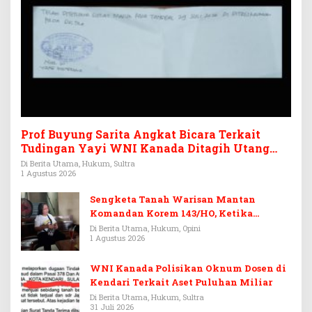
Prof Buyung Sarita Angkat Bicara Terkait
Tudingan Yayi WNI Kanada Ditagih Utang
Rp3,6 Miliar
Di Berita Utama, Hukum, Sultra
1 Agustus 2026
Sengketa Tanah Warisan Mantan
Komandan Korem 143/HO, Ketika
Warisan Menjadi Arena Pemerasan
Di Berita Utama, Hukum, Opini
1 Agustus 2026
WNI Kanada Polisikan Oknum Dosen di
Kendari Terkait Aset Puluhan Miliar
Di Berita Utama, Hukum, Sultra
31 Juli 2026