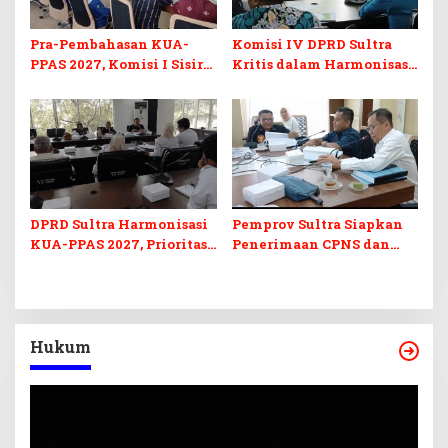
Pra-Pembahasan KUA-
Komisi IV DPRD Sultra
PPAS 2027, Komisi I Sisir
Kritis dalam Harmonisasi
Program Prioritas
KUA-PPAS 2027 dan
Berkelanjutan
Perubahan APBD 2026
DPRD Sultra Harmonisasi
Pemprov Sultra Siapkan
KUA-PPAS 2027, Prioritas
Penerimaan CPNS dan
Pendidikan, Kebudayaan,
PPPK 2027, DPRD Sultra
dan Pelunasan Utang
Desak Formasi Disabilitas
Infrastruktur
Hukum