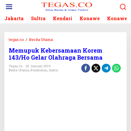
L
e
w
Jakarta
Sultra
Kendari
Konawe
Konawe S
a
t
i
k
tegas.co
/
Berita Utama
e
M
k
Memupuk Kebersamaan Korem
e
o
143/Ho Gelar Olahraga Bersama
m
n
u
Tegas.co
20 Januari 2019
t
p
Berita Utama
,
Kesehatan
,
Sultra
e
u
n
k
K
e
b
e
r
s
a
m