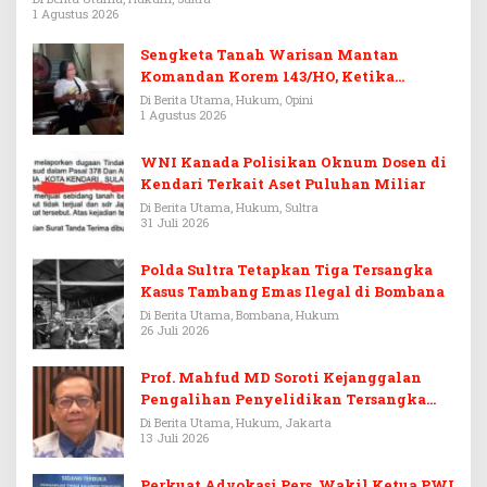
1 Agustus 2026
Sengketa Tanah Warisan Mantan
Komandan Korem 143/HO, Ketika
Warisan Menjadi Arena Pemerasan
Di Berita Utama, Hukum, Opini
1 Agustus 2026
WNI Kanada Polisikan Oknum Dosen di
Kendari Terkait Aset Puluhan Miliar
Di Berita Utama, Hukum, Sultra
31 Juli 2026
Polda Sultra Tetapkan Tiga Tersangka
Kasus Tambang Emas Ilegal di Bombana
Di Berita Utama, Bombana, Hukum
26 Juli 2026
Prof. Mahfud MD Soroti Kejanggalan
Pengalihan Penyelidikan Tersangka
Febrie Adriansyah
Di Berita Utama, Hukum, Jakarta
13 Juli 2026
Perkuat Advokasi Pers, Wakil Ketua PWI