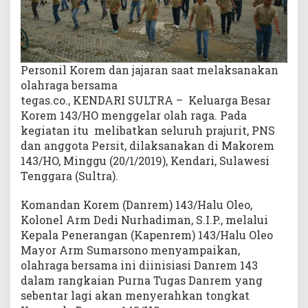
r
a
g
a
B
Personil Korem dan jajaran saat melaksanakan
e
olahraga bersama
r
tegas.co., KENDARI SULTRA – Keluarga Besar
s
Korem 143/HO menggelar olah raga. Pada
a
kegiatan itu melibatkan seluruh prajurit, PNS
m
dan anggota Persit, dilaksanakan di Makorem
a
143/HO, Minggu (20/1/2019), Kendari, Sulawesi
Tenggara (Sultra).
Komandan Korem (Danrem) 143/Halu Oleo,
Kolonel Arm Dedi Nurhadiman, S.I.P., melalui
Kepala Penerangan (Kapenrem) 143/Halu Oleo
Mayor Arm Sumarsono menyampaikan,
olahraga bersama ini diinisiasi Danrem 143
dalam rangkaian Purna Tugas Danrem yang
sebentar lagi akan menyerahkan tongkat