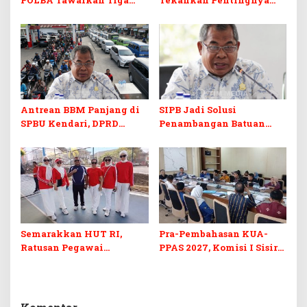
Prodi Baru dan Program
Skill dan Sertifikasi di Era
Kuliah Gratis
Digital
Antrean BBM Panjang di
SIPB Jadi Solusi
SPBU Kendari, DPRD
Penambangan Batuan
Sultra Duga Sistem
Komoditas ex-Golongan C
Barcode Curang
di Sultra
Semarakkan HUT RI,
Pra-Pembahasan KUA-
Ratusan Pegawai
PPAS 2027, Komisi I Sisir
Sekretariat DPRD Sultra
Program Prioritas
Ikuti Lomba Bola Gotong
Berkelanjutan