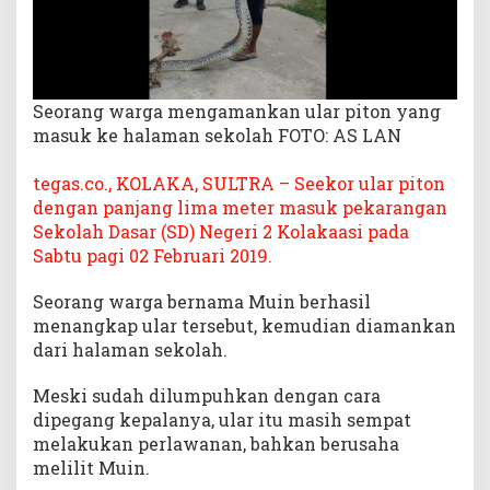
o
l
a
k
a
Seorang warga mengamankan ular piton yang
a
masuk ke halaman sekolah FOTO: AS LAN
s
i
tegas.co., KOLAKA, SULTRA – Seekor ular piton
dengan panjang lima meter masuk pekarangan
Sekolah Dasar (SD) Negeri 2 Kolakaasi pada
Sabtu pagi 02 Februari 2019.
Seorang warga bernama Muin berhasil
menangkap ular tersebut, kemudian diamankan
dari halaman sekolah.
Meski sudah dilumpuhkan dengan cara
dipegang kepalanya, ular itu masih sempat
melakukan perlawanan, bahkan berusaha
melilit Muin.