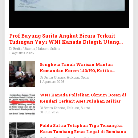
Prof Buyung Sarita Angkat Bicara Terkait
Tudingan Yayi WNI Kanada Ditagih Utang
Rp3,6 Miliar
Di Berita Utama, Hukum, Sultra
1 Agustus 2026
Sengketa Tanah Warisan Mantan
Komandan Korem 143/HO, Ketika
Warisan Menjadi Arena Pemerasan
Di Berita Utama, Hukum, Opini
1 Agustus 2026
WNI Kanada Polisikan Oknum Dosen di
Kendari Terkait Aset Puluhan Miliar
Di Berita Utama, Hukum, Sultra
31 Juli 2026
Polda Sultra Tetapkan Tiga Tersangka
Kasus Tambang Emas Ilegal di Bombana