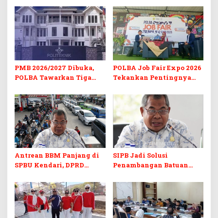
PMB 2026/2027 Dibuka,
POLBA Job Fair Expo 2026
POLBA Tawarkan Tiga
Tekankan Pentingnya
Prodi Baru dan Program
Skill dan Sertifikasi di Era
Kuliah Gratis
Digital
Antrean BBM Panjang di
SIPB Jadi Solusi
SPBU Kendari, DPRD
Penambangan Batuan
Sultra Duga Sistem
Komoditas ex-Golongan C
Barcode Curang
di Sultra