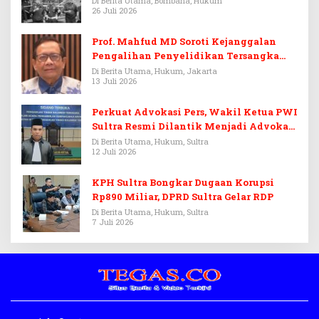
Di Berita Utama, Bombana, Hukum
26 Juli 2026
Prof. Mahfud MD Soroti Kejanggalan
Pengalihan Penyelidikan Tersangka
Febrie Adriansyah
Di Berita Utama, Hukum, Jakarta
13 Juli 2026
Perkuat Advokasi Pers, Wakil Ketua PWI
Sultra Resmi Dilantik Menjadi Advokat
PERADI
Di Berita Utama, Hukum, Sultra
12 Juli 2026
KPH Sultra Bongkar Dugaan Korupsi
Rp890 Miliar, DPRD Sultra Gelar RDP
Di Berita Utama, Hukum, Sultra
7 Juli 2026