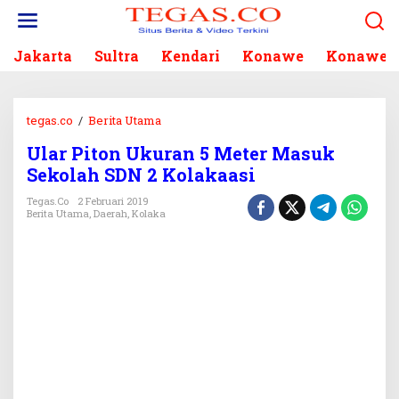
L
e
w
Jakarta
Sultra
Kendari
Konawe
Konawe S
a
t
i
k
tegas.co
/
Berita Utama
e
U
k
Ular Piton Ukuran 5 Meter Masuk
l
o
Sekolah SDN 2 Kolakaasi
a
n
r
Tegas.co
2 Februari 2019
t
P
Berita Utama
,
Daerah
,
Kolaka
e
i
n
t
o
n
U
k
u
r
a
n