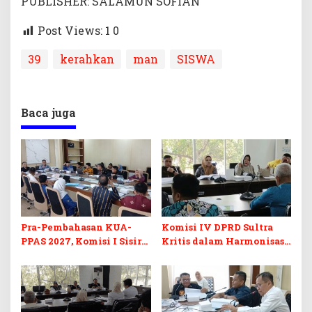
PUBLISHER: SALAMUN SOFIAN
Post Views: 1
0
39
kerahkan
man
SISWA
Baca juga
Pra-Pembahasan KUA-
Komisi IV DPRD Sultra
PPAS 2027, Komisi I Sisir
Kritis dalam Harmonisasi
Program Prioritas
KUA-PPAS 2027 dan
Berkelanjutan
Perubahan APBD 2026