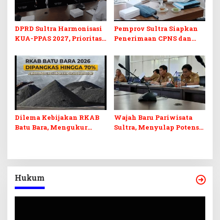
DPRD Sultra Harmonisasi
Pemprov Sultra Siapkan
KUA-PPAS 2027, Prioritas
Penerimaan CPNS dan
Pendidikan, Kebudayaan,
PPPK 2027, DPRD Sultra
dan Pelunasan Utang
Desak Formasi Disabilitas
Infrastruktur
Dilema Kebijakan RKAB
Wajah Baru Pariwisata
Batu Bara, Mengukur
Sultra, Menyulap Potensi
Keseimbangan
Lokal Lewat Sentuhan
Penerimaan Negara dan
Digital dan Penguatan
Kepastian Investasi
Ekraf
Hukum