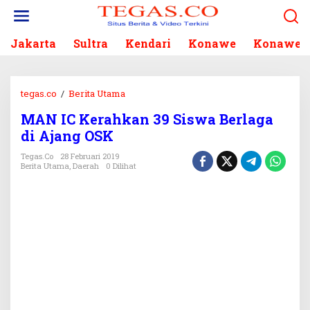
L
e
w
Jakarta
Sultra
Kendari
Konawe
Konawe S
a
t
i
k
tegas.co
/
Berita Utama
M
e
A
k
MAN IC Kerahkan 39 Siswa Berlaga
N
o
di Ajang OSK
I
n
C
Tegas.co
28 Februari 2019
t
K
Berita Utama
,
Daerah
0 Dilihat
e
e
n
r
a
h
k
a
n
3
9
S