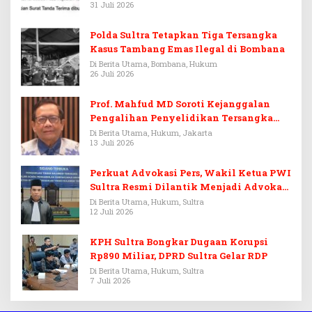
31 Juli 2026
Polda Sultra Tetapkan Tiga Tersangka
Kasus Tambang Emas Ilegal di Bombana
Di Berita Utama, Bombana, Hukum
26 Juli 2026
Prof. Mahfud MD Soroti Kejanggalan
Pengalihan Penyelidikan Tersangka
Febrie Adriansyah
Di Berita Utama, Hukum, Jakarta
13 Juli 2026
Perkuat Advokasi Pers, Wakil Ketua PWI
Sultra Resmi Dilantik Menjadi Advokat
PERADI
Di Berita Utama, Hukum, Sultra
12 Juli 2026
KPH Sultra Bongkar Dugaan Korupsi
Rp890 Miliar, DPRD Sultra Gelar RDP
Di Berita Utama, Hukum, Sultra
7 Juli 2026