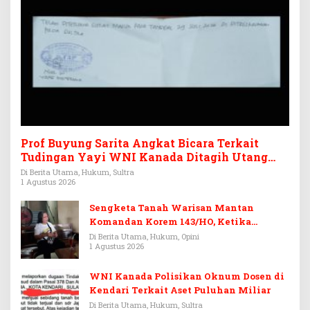
Prof Buyung Sarita Angkat Bicara Terkait
Tudingan Yayi WNI Kanada Ditagih Utang
Rp3,6 Miliar
Di Berita Utama, Hukum, Sultra
1 Agustus 2026
Sengketa Tanah Warisan Mantan
Komandan Korem 143/HO, Ketika
Warisan Menjadi Arena Pemerasan
Di Berita Utama, Hukum, Opini
1 Agustus 2026
WNI Kanada Polisikan Oknum Dosen di
Kendari Terkait Aset Puluhan Miliar
Di Berita Utama, Hukum, Sultra