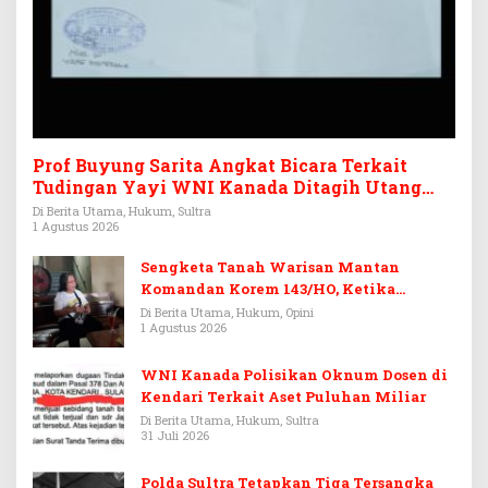
Prof Buyung Sarita Angkat Bicara Terkait
Tudingan Yayi WNI Kanada Ditagih Utang
Rp3,6 Miliar
Di Berita Utama, Hukum, Sultra
1 Agustus 2026
Sengketa Tanah Warisan Mantan
Komandan Korem 143/HO, Ketika
Warisan Menjadi Arena Pemerasan
Di Berita Utama, Hukum, Opini
1 Agustus 2026
WNI Kanada Polisikan Oknum Dosen di
Kendari Terkait Aset Puluhan Miliar
Di Berita Utama, Hukum, Sultra
31 Juli 2026
Polda Sultra Tetapkan Tiga Tersangka