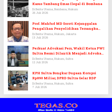
Kasus Tambang Emas Ilegal di Bombana
Di Berita Utama, Bombana, Hukum
26 Juli 2026
Prof. Mahfud MD Soroti Kejanggalan
Pengalihan Penyelidikan Tersangka
Febrie Adriansyah
Di Berita Utama, Hukum, Jakarta
13 Juli 2026
Perkuat Advokasi Pers, Wakil Ketua PWI
Sultra Resmi Dilantik Menjadi Advokat
PERADI
Di Berita Utama, Hukum, Sultra
12 Juli 2026
KPH Sultra Bongkar Dugaan Korupsi
Rp890 Miliar, DPRD Sultra Gelar RDP
Di Berita Utama, Hukum, Sultra
7 Juli 2026