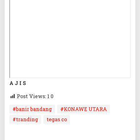
A J I S
Post Views: 1
0
#banir bandang
#KONAWE UTARA
#tranding
tegas co