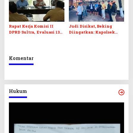
Rapat Kerja Komisi II
Judi Disikat, Beking
DPRD Sultra, Evaluasi 13
Diingatkan: Kapolsek
OPD
Murhum Tegaskan Tak
Ada yang Kebal Hukum
Komentar
Hukum