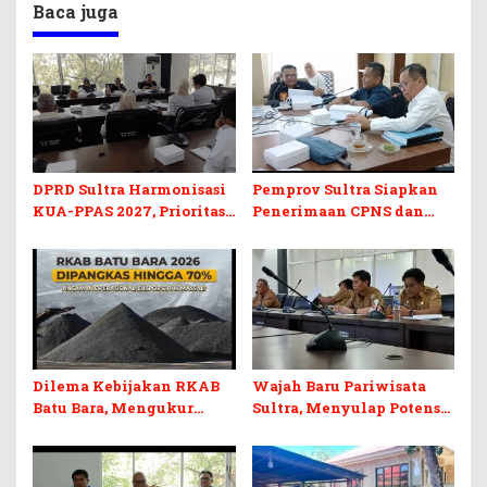
Baca juga
DPRD Sultra Harmonisasi
Pemprov Sultra Siapkan
KUA-PPAS 2027, Prioritas
Penerimaan CPNS dan
Pendidikan, Kebudayaan,
PPPK 2027, DPRD Sultra
dan Pelunasan Utang
Desak Formasi Disabilitas
Infrastruktur
Dilema Kebijakan RKAB
Wajah Baru Pariwisata
Batu Bara, Mengukur
Sultra, Menyulap Potensi
Keseimbangan
Lokal Lewat Sentuhan
Penerimaan Negara dan
Digital dan Penguatan
Kepastian Investasi
Ekraf