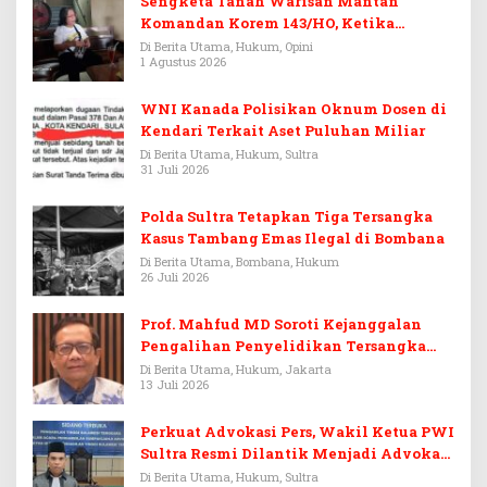
Sengketa Tanah Warisan Mantan
Komandan Korem 143/HO, Ketika
Warisan Menjadi Arena Pemerasan
Di Berita Utama, Hukum, Opini
1 Agustus 2026
WNI Kanada Polisikan Oknum Dosen di
Kendari Terkait Aset Puluhan Miliar
Di Berita Utama, Hukum, Sultra
31 Juli 2026
Polda Sultra Tetapkan Tiga Tersangka
Kasus Tambang Emas Ilegal di Bombana
Di Berita Utama, Bombana, Hukum
26 Juli 2026
Prof. Mahfud MD Soroti Kejanggalan
Pengalihan Penyelidikan Tersangka
Febrie Adriansyah
Di Berita Utama, Hukum, Jakarta
13 Juli 2026
Perkuat Advokasi Pers, Wakil Ketua PWI
Sultra Resmi Dilantik Menjadi Advokat
PERADI
Di Berita Utama, Hukum, Sultra