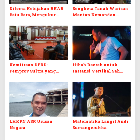
Dilema Kebijakan RKAB
Sengketa Tanah Warisan
Batu Bara, Mengukur
Mantan Komandan
Keseimbangan
Korem 143/HO, Ketika
Penerimaan Negara dan
Warisan Menjadi Arena
Kepastian Investasi
Pemerasan
Kemitraan DPRD-
Hibah Daerah untuk
Pemprov Sultra yang
Instansi Vertikal Sah
Retak
Secara Hukum, tapi
Terikat Syarat Ketat
LHKPN ASR Urusan
Matematika Langit Andi
Negara
Sumangerukka