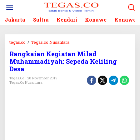
L
e
w
Jakarta
Sultra
Kendari
Konawe
Konawe S
a
t
i
k
tegas.co
/
Tegas.co Nusantara
R
e
a
k
Rangkaian Kegiatan Milad
n
o
Muhammadiyah: Sepeda Keliling
g
n
k
Desa
t
a
e
Tegas.co
20 November 2019
i
Tegas.co Nusantara
n
a
n
K
e
g
i
a
t
a