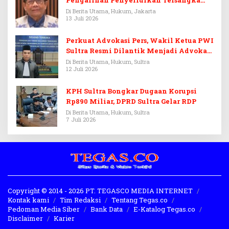
Febrie Adriansyah
Di Berita Utama, Hukum, Jakarta
13 Juli 2026
Perkuat Advokasi Pers, Wakil Ketua PWI
Sultra Resmi Dilantik Menjadi Advokat
PERADI
Di Berita Utama, Hukum, Sultra
12 Juli 2026
KPH Sultra Bongkar Dugaan Korupsi
Rp890 Miliar, DPRD Sultra Gelar RDP
Di Berita Utama, Hukum, Sultra
7 Juli 2026
Copyright © 2014 - 2026 PT. TEGASCO MEDIA INTERNET
Kontak kami
Tim Redaksi
Tentang Tegas.co
Pedoman Media Siber
Bank Data
E-Katalog Tegas.co
Disclaimer
Karier