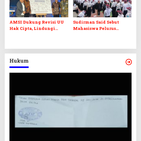
AMSI Dukung Revisi UU
Sudirman Said Sebut
Hak Cipta, Lindungi
Mahasiswa Pelurus
Karya Jurnalistik dari
Negeri
Ancaman AI
Hukum