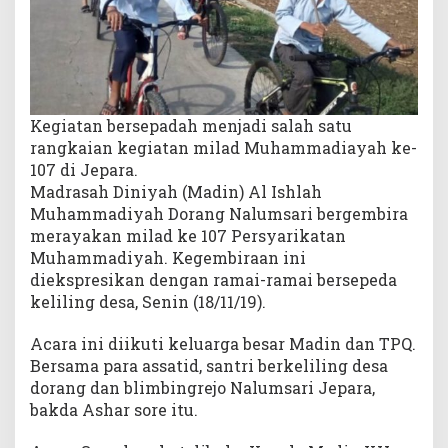
d
a
K
e
l
i
Kegiatan bersepadah menjadi salah satu
l
rangkaian kegiatan milad Muhammadiayah ke-
i
107 di Jepara.
n
Madrasah Diniyah (Madin) Al Ishlah
g
Muhammadiyah Dorang Nalumsari bergembira
D
merayakan milad ke 107 Persyarikatan
e
Muhammadiyah. Kegembiraan ini
s
diekspresikan dengan ramai-ramai bersepeda
a
keliling desa, Senin (18/11/19).
Acara ini diikuti keluarga besar Madin dan TPQ.
Bersama para assatid, santri berkeliling desa
dorang dan blimbingrejo Nalumsari Jepara,
bakda Ashar sore itu.