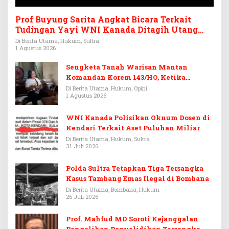
Prof Buyung Sarita Angkat Bicara Terkait
Tudingan Yayi WNI Kanada Ditagih Utang
Rp3,6 Miliar
Di Berita Utama, Hukum, Sultra
1 Agustus 2026
Sengketa Tanah Warisan Mantan
Komandan Korem 143/HO, Ketika
Warisan Menjadi Arena Pemerasan
Di Berita Utama, Hukum, Opini
1 Agustus 2026
WNI Kanada Polisikan Oknum Dosen di
Kendari Terkait Aset Puluhan Miliar
Di Berita Utama, Hukum, Sultra
31 Juli 2026
Polda Sultra Tetapkan Tiga Tersangka
Kasus Tambang Emas Ilegal di Bombana
Di Berita Utama, Bombana, Hukum
26 Juli 2026
Prof. Mahfud MD Soroti Kejanggalan
Pengalihan Penyelidikan Tersangka