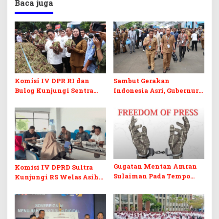
Baca juga
Komisi IV DPR RI dan
Sambut Gerakan
Bulog Kunjungi Sentra
Indonesia Asri, Gubernur
Bawang Merah Brebes,
Sultra Instruksikan
Dorong Peluang Ekspor
Penertiban Baliho dan
Kabel Semrawut
Gugatan Mentan Amran
Komisi IV DPRD Sultra
Sulaiman Pada Tempo
Kunjungi RS Welas Asih
Dinilai Ancam Kebebasan
Bandung, Metaforis Peran
Pers
TPK hingga Layanan
Medis Canggih